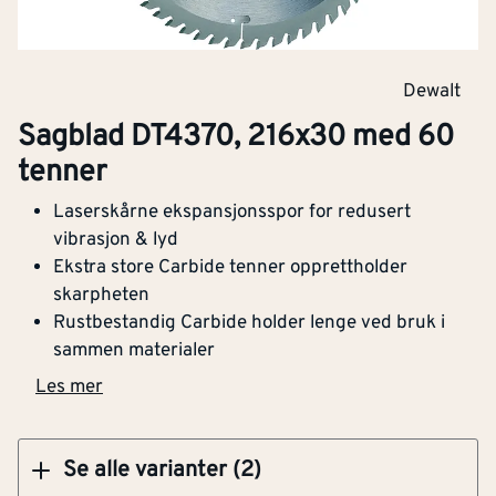
tenner
Dewalt
Sagblad DT4370, 216x30 med 60
Klikk og hent
tenner
Laserskårne ekspansjonsspor for redusert
Sagblad DT4370, 216x30 med 60 tenner
vibrasjon & lyd
Ekstra store Carbide tenner opprettholder
skarpheten
Rustbestandig Carbide holder lenge ved bruk i
sammen materialer
Klikk og hent
Les mer
Se alle varianter (2)