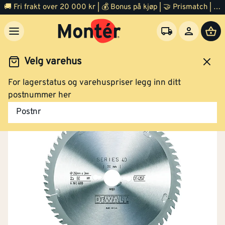
🚚 Fri frakt over 20 000 kr | 💰 Bonus på kjøp | 🤝 Prismatch | ⭐ 100% fornøyd garanti | 🏪 140 byggevarehus
Velg varehus
For lagerstatus og varehuspriser legg inn ditt
Verktøy
Tilbehør el verktøy
Sagblader
postnummer her
Postnr
DEWALT sagblad DT4286 216x30 mm, 80