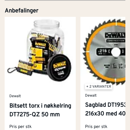
Anbefalinger
+ 2 VARIANTER
Dewalt
Dewalt
Sagblad DT1953,
Bitsett torx i nøkkelring
216x30 med 40 t
Kontakt oss
DT7275-QZ 50 mm
Om Montér
Pris per stk
Pris per stk
Kjøpsbetingelser