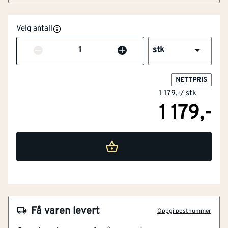
Velg antall
Antall
stk
NETTPRIS
1 179,-
/
stk
1 179,-
NOBB
26008425
Artikkelnummer
101117901
Laserskårne ekspansjonsspor for redusert
Få varen levert
Oppgi postnummer
vibrasjon & lyd