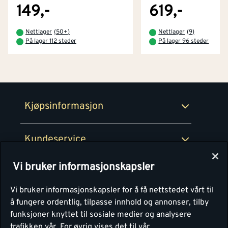
Tjenester
Byggevarehus og åpningstider
149,-
619,-
Betaling
Montér Klubb
Nettlager
(
50+
)
Nettlager
(
9
)
Prismatch
På lager 112 steder
På lager 96 steder
Netthandel
Medlemsavtaler
100% fornøydgaranti
Retur- og angrerettsskjema
Montér Bedrift
Ledige stillinger
Kjøpsinformasjon
Retur av EE-avfall
Personvern
Kundeservice
Våre kjøkkensentre
Vi bruker informasjonskapsler
Montér
Vi bruker informasjonskapsler for å få nettstedet vårt til
å fungere ordentlig, tilpasse innhold og annonser, tilby
funksjoner knyttet til sosiale medier og analysere
trafikken vår.
For øvrig vises det til vår