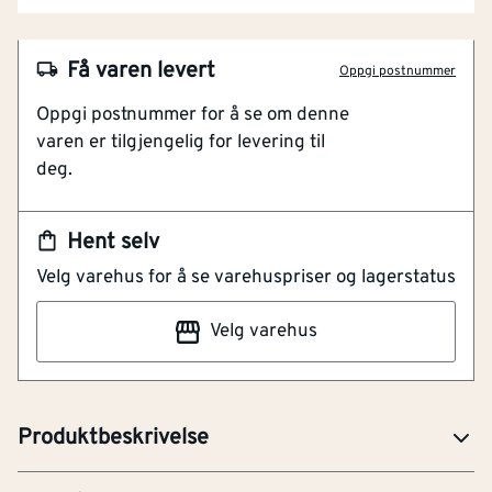
NOBB
57795042
Få varen levert
Oppgi postnummer
Artikkelnummer
101315369
Oppgi postnummer for å se om denne
Presise kutt
varen er tilgjengelig for levering til
Til kutt i hardt og tykt metall
deg.
Passer alle bajonettsager med S-tange
Ekstrem slitestyrke
Hent selv
Bajonettsagblad med høy slitestyrke for kutt i tykt
Velg varehus for å se varehuspriser og lagerstatus
metall. Bladet har en ekstrem slitestyrke. Bladets
egenskaper i svært hardt metall og robust sveis, bred
Velg varehus
base gjør at det gir rette kutt og motstandsstyrke.
Total lengde
[mm]
300
Bosch bajonettsagblad passer til alle bajonettsager
med S-tange.
Egnet for stål
Ja
Produktbeskrivelse
Med fortanning
[mm]
3