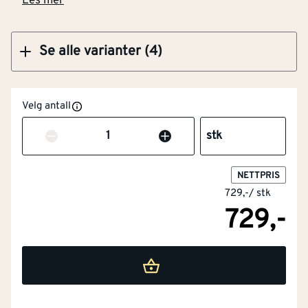
Les mer
Se alle varianter (4)
Velg antall
Antall
stk
NETTPRIS
729,-
/
stk
729,-