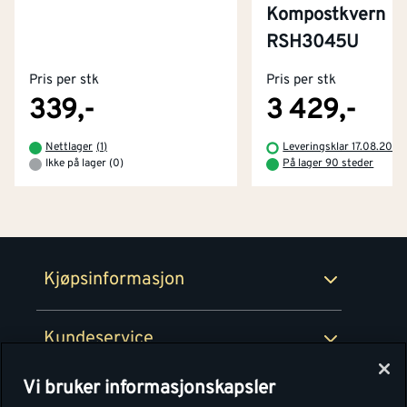
Kompostkvern
Kontakt oss
RSH3045U
Om Montér
Pris per stk
Pris per stk
Kjøpsbetingelser
Tjenester
Byggevarehus og åpningstider
339,-
3 429,-
Betaling
Montér Klubb
Nettlager
(
1
)
Leveringsklar 17.08.2026
Prismatch
Ikke på lager (0)
På lager 90 steder
Netthandel
Medlemsavtaler
100% fornøydgaranti
Retur- og angrerettsskjema
Montér Bedrift
Ledige stillinger
Kjøpsinformasjon
Retur av EE-avfall
Personvern
Kundeservice
Våre kjøkkensentre
Vi bruker informasjonskapsler
Montér