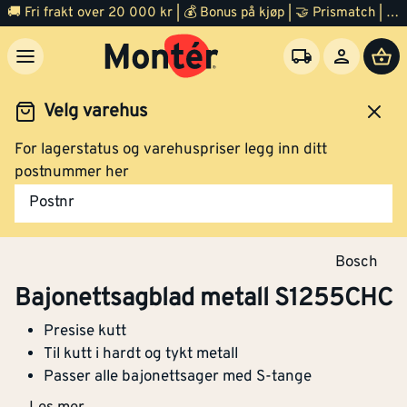
🚚 Fri frakt over 20 000 kr | 💰 Bonus på kjøp | 🤝 Prismatch | ⭐ 100% fornøyd garanti | 🏪 140 byggevarehus
Klikk og hent
Bajonettsagblad metall S1155CHC 10 stk
Velg varehus
For lagerstatus og varehuspriser legg inn ditt
Verktøy
Tilbehør el verktøy
Sagblader
postnummer her
Postnr
Kjøp
Bosch
Bajonettsagblad metall S1255CHC
Bajonettsagblad metall S1255CHC
Presise kutt
Til kutt i hardt og tykt metall
Passer alle bajonettsager med S-tange
Klikk og hent