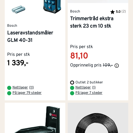
Bosch
Karakter:
(2)
av 5
5.0
Trimmertråd ekstra
sterk 23 cm 10 stk
Bosch
Laseravstandsmåler
GLM 40-31
Pris per stk
81,10
Pris per stk
1 339,-
Opprinnelig pris
109,-
Outlet 2 butikker
Nettlager
(
11
)
Nettlager
(
1
)
På lager 79 steder
På lager 7 steder