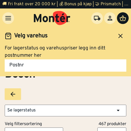
🚚 Fri frakt over 20 000 kr | 💰 Bonus på kjøp | 🤝 Prismatch | ⭐ 100% fornøyd garanti | 🏪 140 byggevarehus
Velg varehus
For lagerstatus og varehuspriser legg inn ditt
Brands
Bosch
postnummer her
Postnr
Bosch
Se lagerstatus
Velg filtersortering
467 produkter