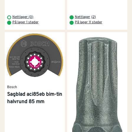
Nettlager (0)
Nettlager
(
2
)
På lager 1 steder
På lager 11 steder
Bosch
Sagblad aci85eb bim-tin
halvrund 85 mm