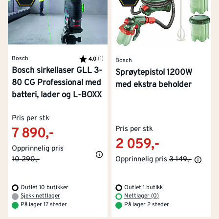
Bosch
Karakter:
(1)
av 5 mulige
4.0
Bosch
Bosch sirkellaser GLL 3-
Sprøytepistol 1200W
80 CG Professional med
med ekstra beholder
batteri, lader og L-BOXX
Pris per stk
Pris per stk
7 890,-
2 059,-
Opprinnelig pris
10 290,-
Opprinnelig pris
3 149,-
Outlet 10 butikker
Outlet 1 butikk
Kontakt oss
Om Montér
Sjekk nettlager
Nettlager (0)
På lager 17 steder
På lager 2 steder
Kjøpsbetingelser
Tjenester