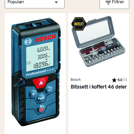
Populær
Filtrer
Bosch
Karakter:
(1)
av 5
5.0
Bitssett i koffert 46 deler