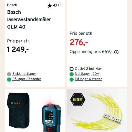
Bosch
Karakter:
(3)
av 5 mulige
4.7
Bosch
laseravstandsmåler
GLM 40
Pris per stk
276,-
Pris per stk
1 249,-
Opprinnelig pris
659,-
Outlet 2 butikker
Sjekk nettlager
Nettlager
(
20+
)
På lager 27 steder
På lager 4 steder