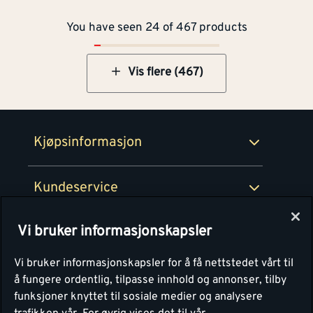
Byggevarehus og åpningstider
You have seen 24 of 467 products
Betaling
Montér Klubb
Prismatch
Netthandel
Vis flere (467)
Medlemsavtaler
100% fornøydgaranti
Retur- og angrerettsskjema
Montér Bedrift
Ledige stillinger
Kjøpsinformasjon
Retur av EE-avfall
Personvern
Kundeservice
Våre kjøkkensentre
Vi bruker informasjonskapsler
Montér
Vi bruker informasjonskapsler for å få nettstedet vårt til
å fungere ordentlig, tilpasse innhold og annonser, tilby
funksjoner knyttet til sosiale medier og analysere