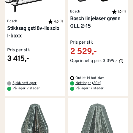
Bosch
Karakter:
(1)
av 5
1.0
Bosch linjelaser grønn
Bosch
Karakter:
(1)
av 5 mulige
4.0
GLL 2-15
Stikksag gst18v-lis solo
l-boxx
Pris per stk
2 529,-
Pris per stk
3 415,-
Opprinnelig pris
3 399,-
Outlet 14 butikker
Sjekk nettlager
Nettlager
(
20+
)
På lager 2 steder
På lager 17 steder