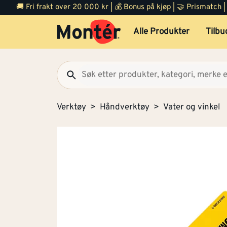
🚚 Fri frakt over 20 000 kr | 💰 Bonus på kjøp | 🤝 Prismatch
Alle Produkter
Tilbu
Verktøy
Håndverktøy
Vater og vinkel