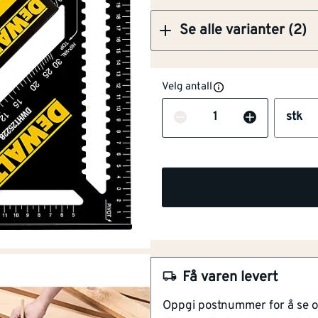
Se alle varianter (2)
Velg antall
Antall
stk
NOBB
57751975
Artikkelnummer
101290305
Presise målinger
Holdbart materiale
Overdimensjonert base
Kontrastfarget skala
Enkel å bruke
Få varen levert
En pålitelig og holdbar gradvin
Oppgi postnummer for å se 