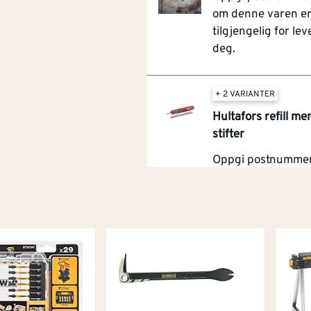
om denne varen e
tilgjengelig for leve
deg.
+ 2 VARIANTER
Hultafors refill m
stifter
Oppgi postnummer 
om denne varen e
tilgjengelig for leve
deg.