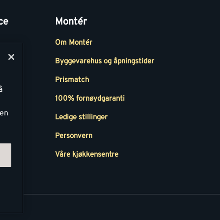
ce
Montér
Om Montér
Byggevarehus og åpningstider
Prismatch
å
r
100% fornøydgaranti
ken
Ledige stillinger
all
Personvern
Våre kjøkkensentre