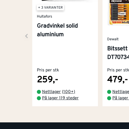
+ 3 VARIANTER
Hultafors
Gradvinkel solid
aluminium
Dewalt
Bitssett
DT7073
Pris per stk
Pris per st
259,-
479,-
Nettlager
(
100+
)
Nettlag
På lager 119 steder
På lager