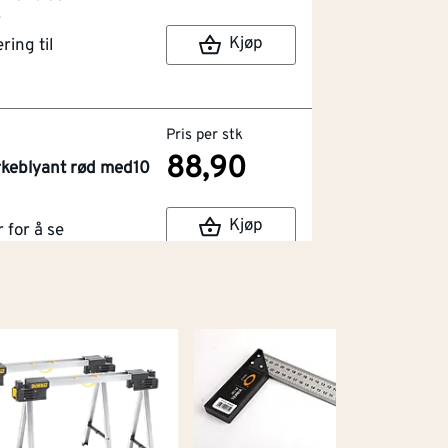
r
Kjøp
ring til
Pris per stk
88,90
erkeblyant rød med10
Kjøp
for å se
r
ring til