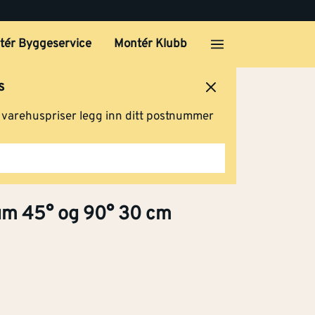
tér Byggeservice
Montér Klubb
s
ersted
Logg inn
Handlevogn
g varehuspriser legg inn ditt postnummer
 og
Klikk og hent
um 45° og 90° 30 cm
 og
Klikk og hent