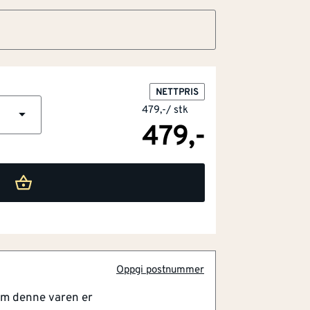
NETTPRIS
479,-
/
stk
479,-
Oppgi postnummer
kel som er perfekt for rask og nøyaktig
om denne varen er