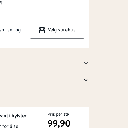
 90° vinkler. Den er ideell for
g.
tting av gipsplater med kniv, og vil være
 snekker- eller tømrerprosjekt. Vinkelen er
m for å tåle selv de tøffeste omgivelsene,
spriser og
Velg varehus
 bidrar til å hindre glidning mot
stfargede skalaen på vinkelen sikrer
 slik at du kan være sikker på at
l være presis og perfekt hver gang.
Pris per stk
ant i hylster
99,90
for å se