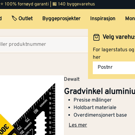
 | ⭐ 100% fornøyd garanti | 🏪 140 byggevarehus
d
🏷️ Outlet
Byggeprosjekter
Inspirasjon
Mon
Velg varehu
Velg lag
For lagerstatus o
her
Gradvinkel aluminium 45°
Postnr
90° 18 cm
Dewalt
Gradvinkel alumini
Presise målinger
Gradvinkel aluminium 45°
Holdbart materiale
90° 30 cm
Overdimensjonert base
Les mer