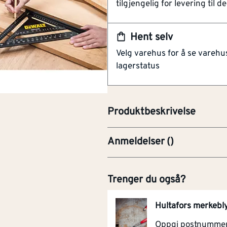
avmåling og markering av 45° og
tilgjengelig for levering til de
oppstreking med blyant eller ku
en uvurderlig hjelper i ethvert
Hent selv
produsert i ekstra tykt aluminiu
Velg varehus for å se varehu
og dens overdimensjonerte base
lagerstatus
materialet. Den pregede kontra
nøyaktig avlesning av målinger,
kappingen eller markeringen vi
Produktbeskrivelse
Anmeldelser
(
)
Trenger du også?
Hultafors merkebly
Oppgi postnummer 