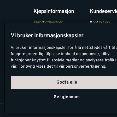
Kjøpsinformasjon
Kundeservi
Kjøpsbetingelser
Kontakt oss
Betaling
Tjenester
Vi bruker informasjonskapsler
Netthandel
Montér Klubb
Vi bruker informasjonskapsler for å få nettstedet vårt til 
Retur- og
Medlemsavtale
fungere ordentlig, tilpasse innhold og annonser, tilby
angrerettsskjema
funksjoner knyttet til sosiale medier og analysere trafik
Montér Bedrift
vår.
For øvrig vises det til vår personvernerklæring.
Retur av EE-avf
Godta alle
Se igjennom
Copyright Montér 2026