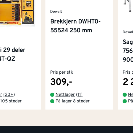
Dewalt
Brekkjern DWHT0-
55524 250 mm
Dewal
Sag
 i 29 deler
756
4T-QZ
900
k
Pris per stk
Pris 
309,-
2 
er
(
20+
)
Nettlager
(
11
)
Ne
 105 steder
På lager 8 steder
På