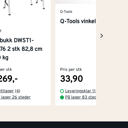
Q-Tools
Q-Tools vinkel 25 cm
t
bukk DWST1-
76 2 stk 82,8 cm
 kg
per stk
Pris per stk
269,-
33,90
ttlager
(
4
)
Leveringsklar 11.08.2026
 lager 26 steder
På lager 83 steder