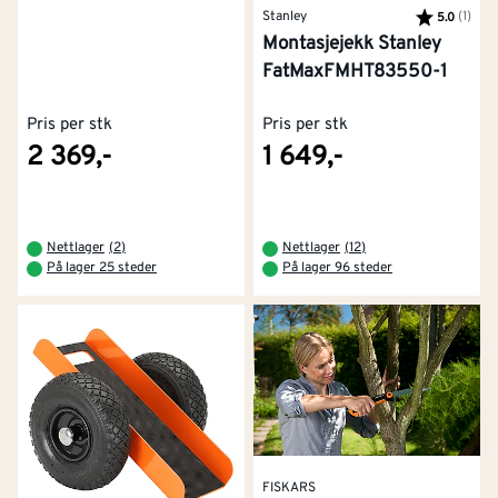
Stanley
Karakter:
(1)
av 5
5.0
Montasjejekk Stanley
FatMaxFMHT83550-1
Pris per stk
Pris per stk
2 369,-
1 649,-
Nettlager
(
2
)
Nettlager
(
12
)
På lager 25 steder
På lager 96 steder
FISKARS