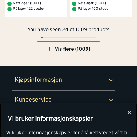
Om Montér
Nettlager
(
100+
)
Nettlager
(
100+
)
På lager 122 steder
På lager 100 steder
Kjøpsbetingelser
Tjenester
Byggevarehus og åpningstider
You have seen 24 of 1009 products
Betaling
Montér Klubb
Prismatch
Netthandel
Vis flere (1009)
Medlemsavtaler
100% fornøydgaranti
Retur- og angrerettsskjema
Montér Bedrift
Ledige stillinger
Kjøpsinformasjon
Retur av EE-avfall
Personvern
Kundeservice
Våre kjøkkensentre
Vi bruker informasjonskapsler
Montér
Vi bruker informasjonskapsler for å få nettstedet vårt til