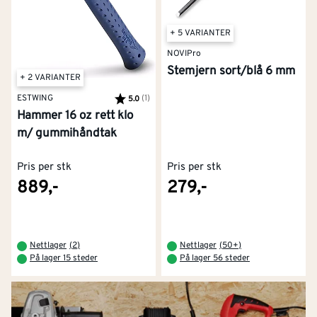
+ 5 VARIANTER
NOVIPro
Stemjern sort/blå 6 mm
+ 2 VARIANTER
ESTWING
Karakter:
(1)
av 5 mulige
5.0
Hammer 16 oz rett klo
m/ gummihåndtak
Pris per stk
Pris per stk
889,-
279,-
Nettlager
(
2
)
Nettlager
(
50+
)
På lager 15 steder
På lager 56 steder