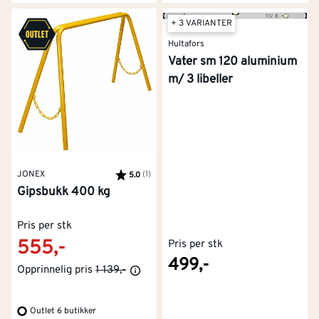
+ 3 VARIANTER
Hultafors
Vater sm 120 aluminium
m/ 3 libeller
JONEX
Karakter:
(1)
av 5 mulige
5.0
Gipsbukk 400 kg
Pris per stk
555,-
Pris per stk
499,-
Opprinnelig pris
1 139,-
Outlet 6 butikker