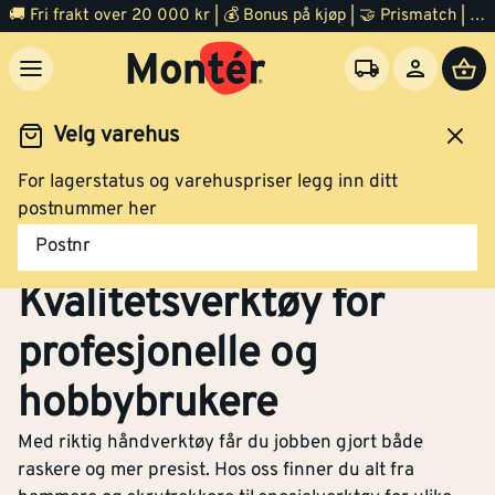
🚚 Fri frakt over 20 000 kr | 💰 Bonus på kjøp | 🤝 Prismatch | ⭐ 100% fornøyd garanti | 🏪 140 byggevarehus
Velg varehus
For lagerstatus og varehuspriser legg inn ditt
Verktøy
Håndverktøy
postnummer her
Håndverktøy -
Postnr
Kvalitetsverktøy for
profesjonelle og
hobbybrukere
Med riktig håndverktøy får du jobben gjort både
raskere og mer presist. Hos oss finner du alt fra