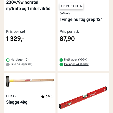
230v/9w noratel
+ 2 VARIANTER
m/trafo og 1 mtr.svitråd
Q-Tools
Tvinge hurtig grep 12"
Pris per set
Pris per stk
1 329,-
87,90
Nettlager (0)
Nettlager
(
100+
)
Ikke på lager (0)
På lager 74 steder
FISKARS
Karakter:
(1)
av 5 mulige
5.0
Slegge 4kg