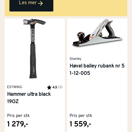
verktøy, hva du bør tenke på før kjøp, og viser deg
Les mer
guider som går mer i dybden.
Stanley
Høvel bailey rubank nr 5
1-12-005
ESTWING
Karakter:
(2)
av 5 mulige
4.5
Hammer ultra black
19OZ
Pris per stk
Pris per stk
1 279,-
1 559,-