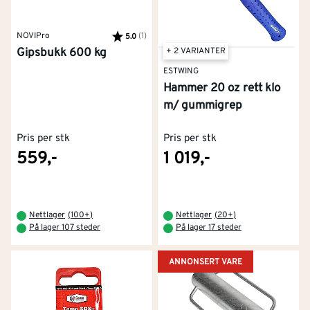
NOVIPro
Karakter:
(1)
av 5 mulige
5.0
+ 2 VARIANTER
Gipsbukk 600 kg
ESTWING
Hammer 20 oz rett klo
m/ gummigrep
Pris per stk
Pris per stk
559,-
1 019,-
Nettlager
(
100+
)
Nettlager
(
20+
)
På lager 107 steder
På lager 17 steder
ANNONSERT VARE