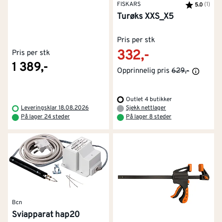
FISKARS
Karakter:
(1)
av 5
5.0
Turøks XXS_X5
Pris per stk
332,-
Pris per stk
1 389,-
Opprinnelig pris
629,-
Outlet 4 butikker
Leveringsklar 18.08.2026
Sjekk nettlager
På lager 24 steder
På lager 8 steder
Bcn
Sviapparat hap20