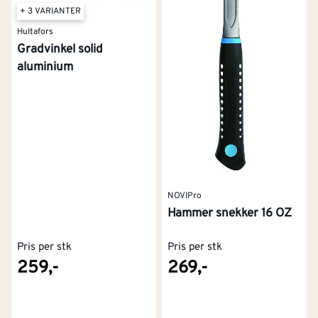
+ 3 VARIANTER
Hultafors
Gradvinkel solid
aluminium
NOVIPro
Hammer snekker 16 OZ
Pris per stk
Pris per stk
259,-
269,-
Kontakt oss