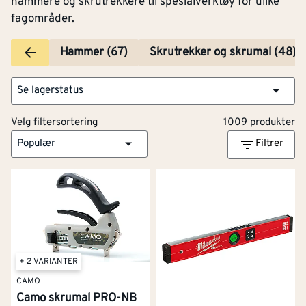
hammere og skrutrekkere til spesialverktøy for ulike
fagområder.
Hammer (67)
Skrutrekker og skrumal (48)
Se lagerstatus
Velg filtersortering
1009 produkter
Populær
Filtrer
+ 2 VARIANTER
CAMO
Camo skrumal PRO-NB