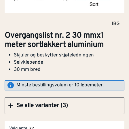
Klikk og hent
IBG
Overgangslist nr. 2 30 mmx1
Overgangslist nr.2 30mm x 2 meter rustfri
meter sortlakkert aluminium
aluminium
Skjuler og beskytter skjøteledningen
Selvklebende
30 mm bred
Klikk og hent
Minste bestillingsvolum er 10 løpemeter.
Se alle varianter (3)
Bredde
[mm]
45
Velg antall