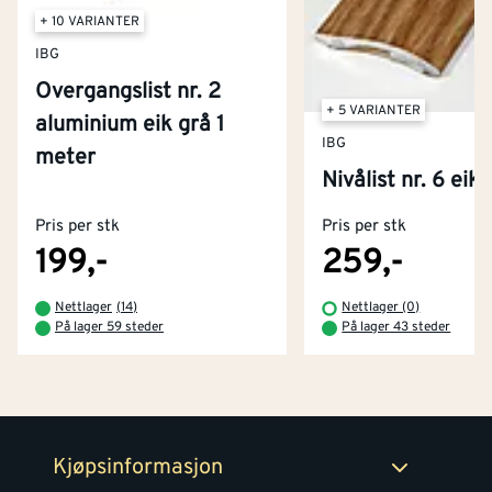
+ 10 VARIANTER
IBG
Overgangslist nr. 2
+ 5 VARIANTER
aluminium eik grå 1
IBG
meter
Kontakt oss
Nivålist nr. 6 eik 
Om Montér
Pris per stk
Pris per stk
Kjøpsbetingelser
Tjenester
Byggevarehus og åpningstider
199,-
259,-
Betaling
Montér Klubb
Nettlager
(
14
)
Nettlager (0)
Prismatch
På lager 59 steder
På lager 43 steder
Netthandel
Medlemsavtaler
100% fornøydgaranti
Retur- og angrerettsskjema
Montér Bedrift
Ledige stillinger
Kjøpsinformasjon
Retur av EE-avfall