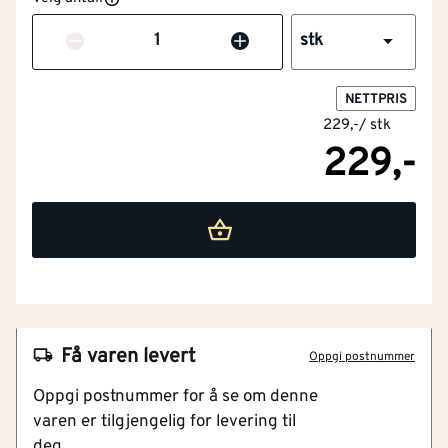
Antall
Tykkelse
[mm]
3
stk
Lengde (mm)
[mm]
1000
NETTPRIS
229,-
/
stk
Karmsett
Nei
229,-
With cable routing
Nei
Med hempe
Nei
Lagtykkelse
[µm]
74
NOBB
41692798
Klimaeffe
1.53816
[kg CO₂-eq/m²]
Få varen levert
Oppgi postnummer
Artikkelnummer
101131582
kt
Oppgi postnummer for å se om denne
Skjuler og beskytter skjøteledningen
Materiale
Aluminium
varen er tilgjengelig for levering til
Selvklebende
deg.