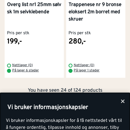
Overg list nr1 25mm sølv
Trappenese nr 9 bronse
sk 1m selvklebende
eloksert 2m borret med
skruer
Pris per stk
Pris per stk
199,-
280,-
Kontakt oss
Om Montér
Nettlager (0)
Nettlager (0)
På lager 6 steder
På lager 1 steder
Kjøpsbetingelser
Tjenester
Byggevarehus og åpningstider
You have seen 24 of 124 products
Betaling
Montér Klubb
Prismatch
Vi bruker informasjonskapsler
Netthandel
Vis flere (124)
Medlemsavtaler
100% fornøydgaranti
Vi bruker informasjonskapsler for å få nettstedet vårt til
Retur- og angrerettsskjema
Montér Bedrift
å fungere ordentlig, tilpasse innhold og annonser, tilby