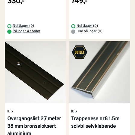
330,-
749,-
Nettlager (0)
Nettlager (0)
På lager 4 steder
Ikke på lager (0)
IBG
IBG
Overgangslist 2,7 meter
Trappenese nr8 1.5m
38 mm bronseloksert
sølvbl selvklebende
aluminium