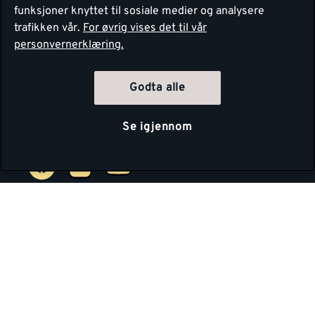
Ledige stillinger
funksjoner knyttet til sosiale medier og analysere
Kjøpsinformasjon
trafikken vår.
For øvrig vises det til vår
Retur av EE-avfall
Personvern
personvernerklæring.
Kundeservice
Våre kjøkkensentre
Godta alle
Montér
Se igjennom
4.1
Basert på 1250 stemmer