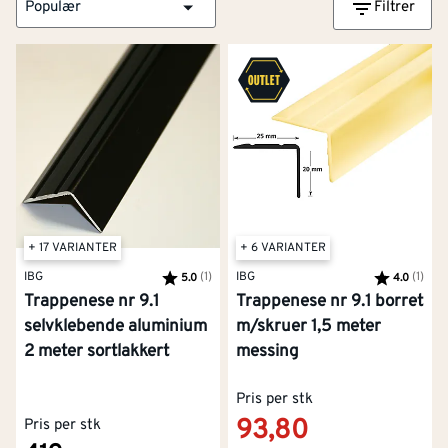
Populær
Filtrer
+ 17 VARIANTER
+ 6 VARIANTER
IBG
Karakter:
(1)
av 5 mulige
IBG
Karakter:
(1)
av 5
5.0
4.0
Trappenese nr 9.1
Trappenese nr 9.1 borret
selvklebende aluminium
m/skruer 1,5 meter
2 meter sortlakkert
messing
Pris per stk
93,80
Pris per stk