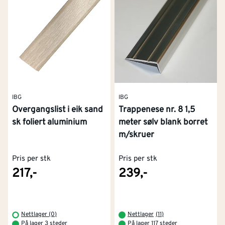
IBG
IBG
Overgangslist i eik sand
Trappenese nr. 8 1,5
sk foliert aluminium
meter sølv blank borret
m/skruer
Pris per stk
Pris per stk
217,-
239,-
Nettlager (0)
Nettlager
(
11
)
På lager 3 steder
På lager 117 steder