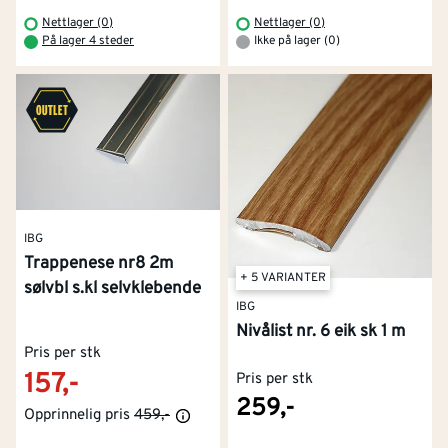
Nettlager (0)
Nettlager (0)
På lager 4 steder
Ikke på lager (0)
IBG
Trappenese nr8 2m
+ 5 VARIANTER
sølvbl s.kl selvklebende
IBG
Nivålist nr. 6 eik sk 1 m
Pris per stk
157,-
Pris per stk
259,-
Opprinnelig pris
459,-