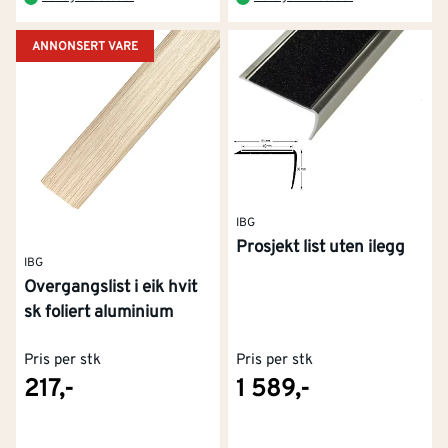
ANNONSERT VARE
IBG
Prosjekt list uten ilegg
IBG
Overgangslist i eik hvit
sk foliert aluminium
Pris per stk
Pris per stk
217,-
1 589,-