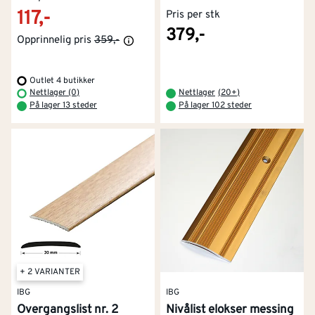
117,-
Pris per stk
379,-
Opprinnelig pris
359,-
Outlet 4 butikker
Nettlager (0)
Nettlager
(
20+
)
På lager 13 steder
På lager 102 steder
+ 2 VARIANTER
IBG
IBG
Overgangslist nr. 2
Nivålist elokser messing