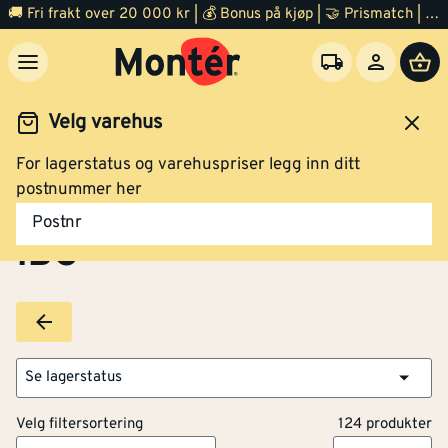
🚚 Fri frakt over 20 000 kr | 💰 Bonus på kjøp | 🤝 Prismatch | ⭐ 100% fornøyd garanti | 🏪 140 byggevarehus
Velg varehus
For lagerstatus og varehuspriser legg inn ditt
Brands
IBG
postnummer her
Postnr
IBG
Se lagerstatus
Velg filtersortering
124 produkter