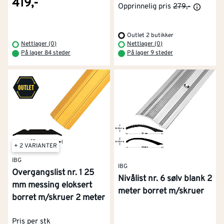
419,-
Opprinnelig pris
279,-
Outlet 2 butikker
Nettlager (0)
Nettlager (0)
På lager 84 steder
På lager 9 steder
+ 2 VARIANTER
IBG
IBG
Overgangslist nr. 1 25
Nivålist nr. 6 sølv blank 2
mm messing eloksert
meter borret m/skruer
borret m/skruer 2 meter
Pris per stk