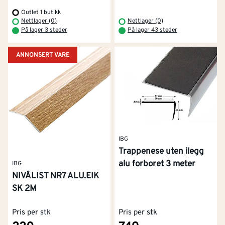
Outlet 1 butikk
Nettlager (0)
Nettlager (0)
På lager 3 steder
På lager 43 steder
ANNONSERT VARE
IBG
Trappenese uten ilegg
alu forboret 3 meter
IBG
NIVÅLIST NR7 ALU.EIK
SK 2M
Pris per stk
Pris per stk