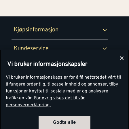
Netthandel
Medlemsavtaler
100% fornøydgaranti
Retur- og angrerettsskjema
Montér Bedrift
Ledige stillinger
Kjøpsinformasjon
Retur av EE-avfall
Personvern
Kundeservice
Våre kjøkkensentre
Vi bruker informasjonskapsler
Montér
Vi bruker informasjonskapsler for å få nettstedet vårt til
å fungere ordentlig, tilpasse innhold og annonser, tilby
funksjoner knyttet til sosiale medier og analysere
trafikken vår.
For øvrig vises det til vår
personvernerklæring.
Godta alle