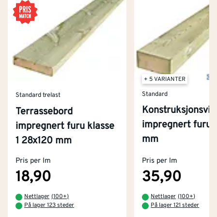
+ 5 VARIANTER
Standard
Standard trelast
Konstruksjonsvir
Terrassebord
impregnert furu
impregnert furu klasse
mm
Kontakt oss
1 28x120 mm
Om Montér
Pris per lm
Pris per lm
Kjøpsbetingelser
Tjenester
Byggevarehus og åpningstider
18,90
35,90
Betaling
Montér Klubb
Nettlager
(
100+
)
Nettlager
(
100+
)
Prismatch
På lager 123 steder
På lager 121 steder