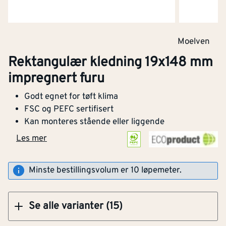
Moelven
Kjøp
Rektangulær kledning 19x148 mm
impregnert furu
Rektangulær kledning impregnert furu
Godt egnet for tøft klima
19x148 mm
FSC og PEFC sertifisert
Kan monteres stående eller liggende
Bredde
[mm]
148
PEFC
Les mer
Råvarer og produkter som kommer fra
Tykkelse
[mm]
19
Kjøp
bærekraftig forvaltet skog.
Minste bestillingsvolum er 10 løpemeter.
CE-merket
Ja
Med bark
Nei
Se alle varianter (15)
Antall bearbeidede
4