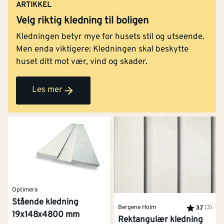
ARTIKKEL
Velg riktig kledning til boligen
Kledningen betyr mye for husets stil og utseende.
Men enda viktigere: Kledningen skal beskytte
huset ditt mot vær, vind og skader.
Les mer
Optimera
Stående kledning
Bergene Holm
Karakter:
(3)
av 5
3.7
19x148x4800 mm
Rektangulær kledning