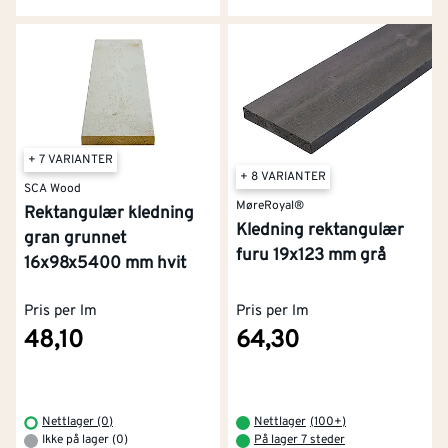
+ 7 VARIANTER
+ 8 VARIANTER
SCA Wood
MøreRoyal®
Rektangulær kledning
Kledning rektangulær
gran grunnet
furu 19x123 mm grå
16x98x5400 mm hvit
Pris per lm
Pris per lm
48,10
64,30
Nettlager (0)
Nettlager
(
100+
)
Ikke på lager (0)
På lager 7 steder