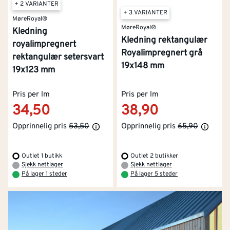
+ 2 VARIANTER
+ 3 VARIANTER
MøreRoyal®
MøreRoyal®
Kledning
Kledning rektangulær
royalimpregnert
Royalimpregnert grå
rektangulær setersvart
19x148 mm
19x123 mm
Pris per lm
Pris per lm
34,50
38,90
Opprinnelig pris
53,50
Opprinnelig pris
65,90
Outlet 1 butikk
Outlet 2 butikker
Sjekk nettlager
Sjekk nettlager
På lager 1 steder
På lager 5 steder