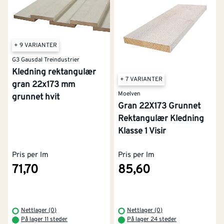
+ 9 VARIANTER
G3 Gausdal Treindustrier
Kledning rektangulær
+ 7 VARIANTER
gran 22x173 mm
Moelven
grunnet hvit
Gran 22X173 Grunnet
Rektangulær Kledning
Klasse 1 Visir
Pris per lm
Pris per lm
71,70
85,60
Nettlager (0)
Nettlager (0)
På lager 11 steder
På lager 24 steder