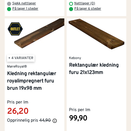
Sjekk nettlager
Nettlager (0)
På lager 1 steder
På lager 6 steder
Kebony
+ 4 VARIANTER
Rektangulær kledning
MøreRoyal®
furu 21x123mm
Kledning rektangulær
royalimpregnert furu
brun 19x98 mm
Pris per lm
26,20
Pris per lm
99,90
Opprinnelig pris
44,90