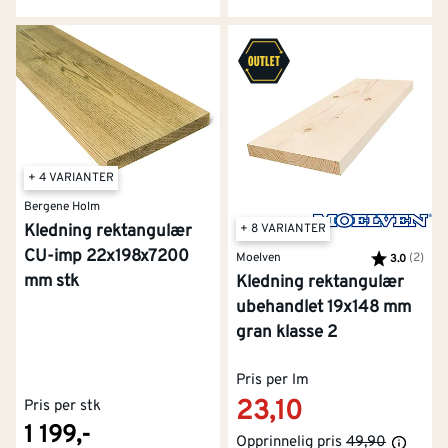
+ 4 VARIANTER
Bergene Holm
Kledning rektangulær
+ 8 VARIANTER
CU-imp 22x198x7200
Moelven
Karakter:
(2)
av 5
3.0
mm stk
Kledning rektangulær
ubehandlet 19x148 mm
gran klasse 2
Pris per lm
23,10
Pris per stk
1 199,-
Opprinnelig pris
49,90