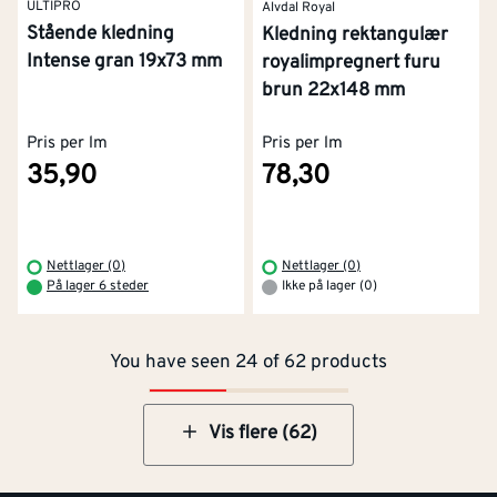
ULTIPRO
Alvdal Royal
Stående kledning
Kledning rektangulær
Intense gran 19x73 mm
royalimpregnert furu
brun 22x148 mm
Pris per lm
Pris per lm
35,90
78,30
Kontakt oss
Om Montér
Nettlager (0)
Nettlager (0)
På lager 6 steder
Ikke på lager (0)
Kjøpsbetingelser
Tjenester
Byggevarehus og åpningstider
You have seen 24 of 62 products
Betaling
Montér Klubb
Prismatch
Netthandel
Vis flere (62)
Medlemsavtaler
100% fornøydgaranti
Retur- og angrerettsskjema