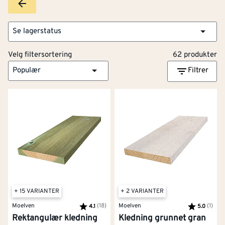
Se lagerstatus
Velg filtersortering
62 produkter
Populær
Filtrer
+ 15 VARIANTER
+ 2 VARIANTER
Moelven
Karakter:
(18)
av 5 mulige
Moelven
Karakter:
(1)
av 5
4.1
5.0
Rektangulær kledning
Kledning grunnet gran