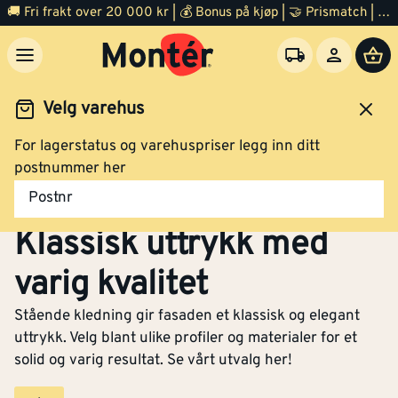
🚚 Fri frakt over 20 000 kr | 💰 Bonus på kjøp | 🤝 Prismatch | ⭐ 100% fornøyd garanti | 🏪 140 byggevarehus
Velg varehus
For lagerstatus og varehuspriser legg inn ditt
Trelast
Kledning
Stående kledning
postnummer her
Stående kledning –
Postnr
Klassisk uttrykk med
varig kvalitet
Stående kledning gir fasaden et klassisk og elegant
uttrykk. Velg blant ulike profiler og materialer for et
solid og varig resultat. Se vårt utvalg her!