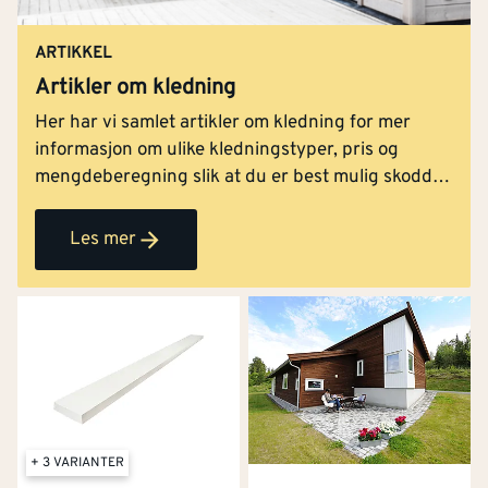
ARTIKKEL
Artikler om kledning
Her har vi samlet artikler om kledning for mer
informasjon om ulike kledningstyper, pris og
mengdeberegning slik at du er best mulig skodd
når valg av kledning skal gjøres. Se også
byggeprosjektet nederst på siden, hvor vi gir deg
Les mer
tips og råd til hvordan etterisolere boligen og
bytte kledning.
+ 3 VARIANTER