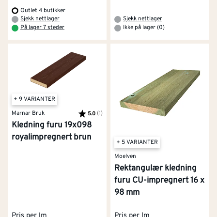
Outlet 4 butikker
Sjekk nettlager
Sjekk nettlager
På lager 7 steder
Ikke på lager (0)
+ 9 VARIANTER
Marnar Bruk
Karakter:
(1)
av 5 mulige
5.0
Kledning furu 19x098
royalimpregnert brun
+ 5 VARIANTER
Moelven
Rektangulær kledning
furu CU-impregnert 16 x
98 mm
Pris per lm
Pris per lm