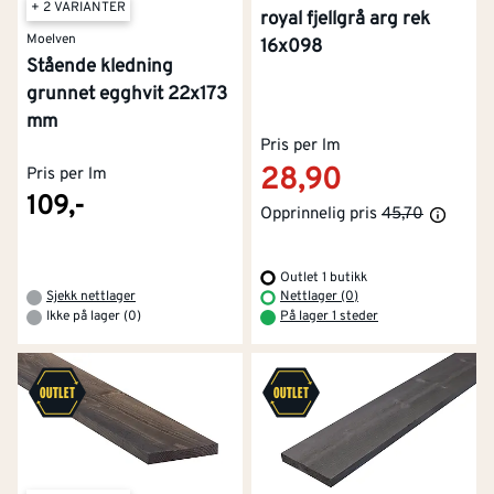
+ 2 VARIANTER
royal fjellgrå arg rek
Moelven
16x098
Stående kledning
grunnet egghvit 22x173
mm
Pris per lm
28,90
Pris per lm
109,-
Opprinnelig pris
45,70
Outlet 1 butikk
Sjekk nettlager
Nettlager (0)
Ikke på lager (0)
På lager 1 steder