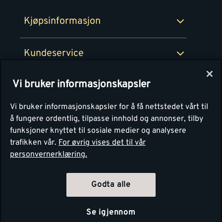
Montér Bedrift
Ledige stillinger
Kjøpsinformasjon
Retur av EE-avfall
Personvern
Kundeservice
Våre kjøkkensentre
Vi bruker informasjonskapsler
Montér
Vi bruker informasjonskapsler for å få nettstedet vårt til
å fungere ordentlig, tilpasse innhold og annonser, tilby
funksjoner knyttet til sosiale medier og analysere
trafikken vår.
For øvrig vises det til vår
personvernerklæring.
4.1
Basert på 1251 stemmer
Godta alle
Se igjennom