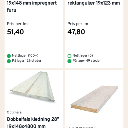
19x148 mm impregnert
rektangulær 19x123 mm
furu
Pris per lm
Pris per lm
51,40
47,80
Nettlager
(
100+
)
Nettlager (0)
På lager 125 steder
På lager 49 steder
Optimera
Dobbelfals kledning 28°
19x148x4800 mm