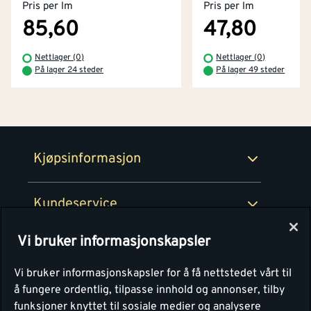
Pris per lm
Pris per lm
Kjøpsbetingelser
Tjenester
Byggevarehus og åpningstider
85,60
47,80
Betaling
Montér Klubb
Nettlager (0)
Nettlager (0)
Prismatch
På lager 24 steder
På lager 49 steder
Netthandel
Medlemsavtaler
100% fornøydgaranti
Retur- og angrerettsskjema
Montér Bedrift
Ledige stillinger
Kjøpsinformasjon
Retur av EE-avfall
Personvern
Kundeservice
Våre kjøkkensentre
Vi bruker informasjonskapsler
Montér
Vi bruker informasjonskapsler for å få nettstedet vårt til
å fungere ordentlig, tilpasse innhold og annonser, tilby
funksjoner knyttet til sosiale medier og analysere