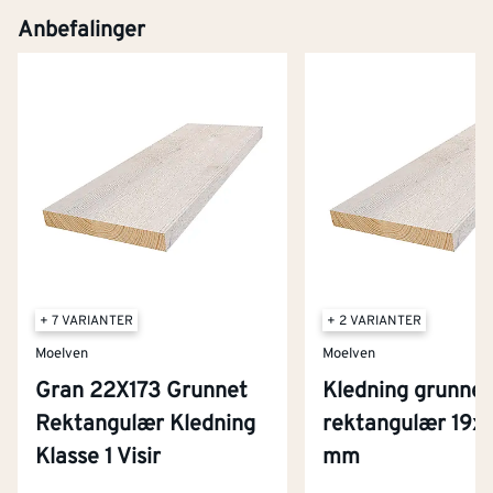
Kjøp
Anbefalinger
+ 7 VARIANTER
+ 2 VARIANTER
Moelven
Moelven
Gran 22X173 Grunnet
Kledning grunnet
Rektangulær Kledning
rektangulær 19x
Kontakt oss
Klasse 1 Visir
mm
Om Montér