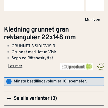
Moelven
Klikk og hent
Kledning grunnet gran
rektangulær 22x148 mm
Kledning rektangulær grunnet 22x123 mm
GRUNNET 3 SIDIGVISIR
gran klasse 1
Grunnet med Jotun Visir
Sopp og Råtebeskyttet
Bredde
[mm]
148
Les mer
Klikk og hent
Tykkelse
[mm]
22
Minste bestillingsvolum er 10 løpemeter.
CE-merket
Ja
Se alle varianter (3)
Med bark
Nei