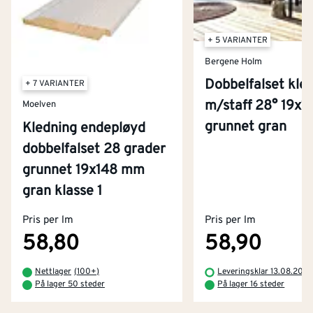
+ 5 VARIANTER
Bergene Holm
Dobbelfalset kle
+ 7 VARIANTER
m/staff 28° 19x
Moelven
grunnet gran
Kledning endepløyd
dobbelfalset 28 grader
grunnet 19x148 mm
Kontakt oss
gran klasse 1
Om Montér
Pris per lm
Pris per lm
Kjøpsbetingelser
Tjenester
Byggevarehus og åpningstider
58,80
58,90
Betaling
Montér Klubb
Nettlager
(
100+
)
Leveringsklar 13.08.202
Prismatch
På lager 50 steder
På lager 16 steder
Netthandel
Medlemsavtaler