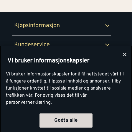
100% fornøydgaranti
Retur- og angrerettsskjema
Montér Bedrift
Ledige stillinger
Kjøpsinformasjon
Retur av EE-avfall
Personvern
Kundeservice
Våre kjøkkensentre
Vi bruker informasjonskapsler
Montér
Vi bruker informasjonskapsler for å få nettstedet vårt til
å fungere ordentlig, tilpasse innhold og annonser, tilby
funksjoner knyttet til sosiale medier og analysere
trafikken vår.
For øvrig vises det til vår
personvernerklæring.
Godta alle