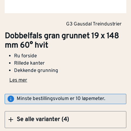
Dobbelfals gran grunnet 19 x 148 mm 60° hvit
G3 Gausdal Treindustrier
Dobbelfals gran grunnet 19 x 148
Klikk og hent
mm 60° hvit
Ru forside
Dobbelfals gran grunnet 19 x 123 mm 28° hvit
Rillede kanter
Dekkende grunning
Les mer
Klikk og hent
Minste bestillingsvolum er 10 løpemeter.
Se alle varianter (4)
Bredde
[mm]
148