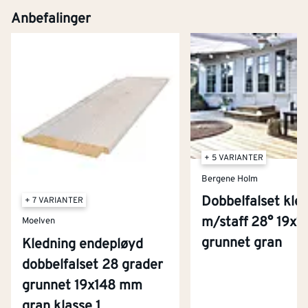
Kjøp
Anbefalinger
+ 5 VARIANTER
Bergene Holm
Dobbelfalset kle
+ 7 VARIANTER
m/staff 28° 19x
Moelven
grunnet gran
Kledning endepløyd
dobbelfalset 28 grader
grunnet 19x148 mm
Kontakt oss
gran klasse 1