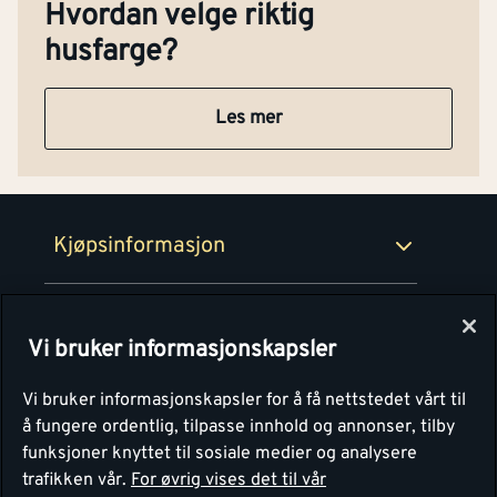
Kjøpsbetingelser
Hvordan velge riktig
Tjenester
Byggevarehus og åpningstider
husfarge?
Betaling
Montér Klubb
Prismatch
Les mer
Netthandel
Medlemsavtaler
100% fornøydgaranti
Retur- og angrerettsskjema
Montér Bedrift
Ledige stillinger
Kjøpsinformasjon
Retur av EE-avfall
Personvern
Kundeservice
Våre kjøkkensentre
Vi bruker informasjonskapsler
Montér
Vi bruker informasjonskapsler for å få nettstedet vårt til
å fungere ordentlig, tilpasse innhold og annonser, tilby
funksjoner knyttet til sosiale medier og analysere
trafikken vår.
For øvrig vises det til vår