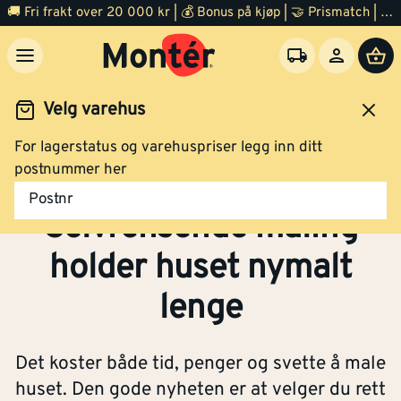
🚚 Fri frakt over 20 000 kr | 💰 Bonus på kjøp | 🤝 Prismatch | ⭐ 100% fornøyd garanti | 🏪 140 byggevarehus
Velg varehus
For lagerstatus og varehuspriser legg inn ditt
maling
Selvrensende maling holder huset nymalt lenge
postnummer her
Postnr
Selvrensende maling
holder huset nymalt
lenge
Det koster både tid, penger og svette å male
huset. Den gode nyheten er at velger du rett