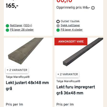
60,10
165,-
Opprinnelig pris
115,-
Outlet 1 butikk
Nettlager
(
100+
)
Sjekk nettlager
På lager 28 steder
På lager 4 steder
ANNONSERT VARE
+ 2 VARIANTER
+ 2 VARIANTER
Talgø MøreRoyal®
Talgø MøreRoyal®
Lekt justert 48x148 mm
Lekt furu impregnert
grå
grå 36x48 mm
Pris per lm
Pris per lm