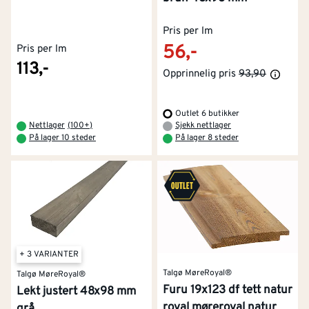
Pris per lm
56,-
Pris per lm
113,-
Opprinnelig pris
93,90
Outlet 6 butikker
Nettlager
(
100+
)
Sjekk nettlager
På lager 10 steder
På lager 8 steder
+ 3 VARIANTER
Talgø MøreRoyal®
Talgø MøreRoyal®
Furu 19x123 df tett natur
Lekt justert 48x98 mm
royal møreroyal natur
grå