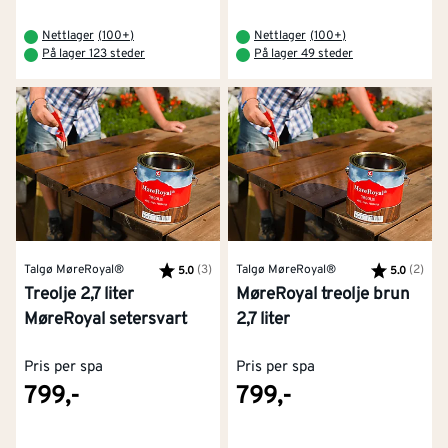
Nettlager
(
100+
)
Nettlager
(
100+
)
På lager 123 steder
På lager 49 steder
Talgø MøreRoyal®
Karakter:
(3)
av 5 mulige
Talgø MøreRoyal®
Karakter:
(2)
av 5
5.0
5.0
Treolje 2,7 liter
MøreRoyal treolje brun
MøreRoyal setersvart
2,7 liter
Pris per spa
Pris per spa
799,-
799,-