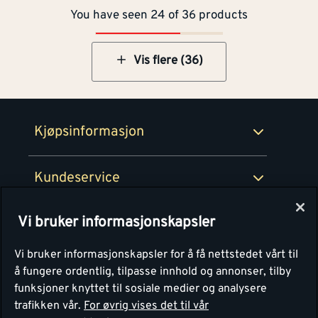
You have seen 24 of 36 products
Betaling
Montér Klubb
Prismatch
Netthandel
Vis flere (36)
Medlemsavtaler
100% fornøydgaranti
Retur- og angrerettsskjema
Montér Bedrift
Ledige stillinger
Kjøpsinformasjon
Retur av EE-avfall
Personvern
Kundeservice
Våre kjøkkensentre
Vi bruker informasjonskapsler
Montér
Vi bruker informasjonskapsler for å få nettstedet vårt til
å fungere ordentlig, tilpasse innhold og annonser, tilby
funksjoner knyttet til sosiale medier og analysere
trafikken vår.
For øvrig vises det til vår