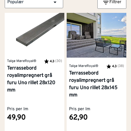
Populær
Filtrer
Talgø MøreRoyal®
Karakter:
(30)
av 5 mulige
4.3
Talgø MøreRoyal®
Karakter:
(38)
av 5
4.3
Terrassebord
Terrassebord
royalimpregnert grå
royalimpregnert grå
furu Uno rillet 28x120
furu Uno rillet 28x145
mm
mm
Pris per lm
Pris per lm
49,90
62,90