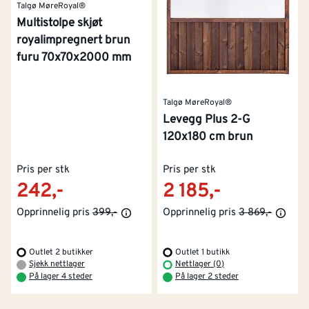
Talgø MøreRoyal®
Multistolpe skjøt
royalimpregnert brun
furu 70x70x2000 mm
Talgø MøreRoyal®
Levegg Plus 2-G
120x180 cm brun
Pris per stk
Pris per stk
242,-
2 185,-
Opprinnelig pris
399,-
Opprinnelig pris
3 869,-
Outlet 2 butikker
Outlet 1 butikk
Kontakt oss
Om Montér
Sjekk nettlager
Nettlager (0)
På lager 4 steder
På lager 2 steder
Kjøpsbetingelser
Tjenester
Byggevarehus og åpningstider