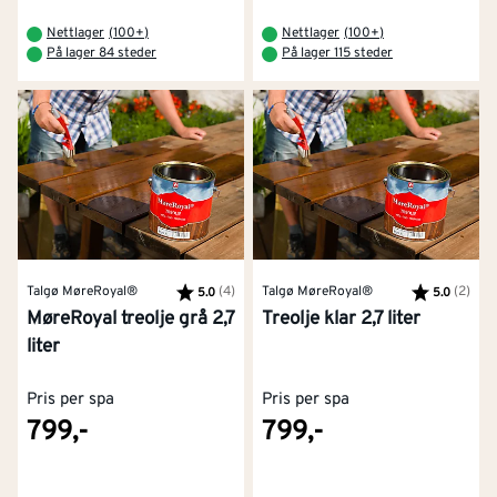
Nettlager
(
100+
)
Nettlager
(
100+
)
På lager 84 steder
På lager 115 steder
Talgø MøreRoyal®
Karakter:
(4)
av 5 mulige
Talgø MøreRoyal®
Karakter:
(2)
av 5
5.0
5.0
MøreRoyal treolje grå 2,7
Treolje klar 2,7 liter
liter
Pris per spa
Pris per spa
799,-
799,-