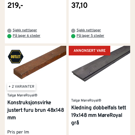
219,-
37,10
Sjekk nettlager
Sjekk nettlager
På lager 6 steder
På lager 5 steder
ANNONSERT VARE
+ 2 VARIANTER
Talgø MøreRoyal®
Talgø MøreRoyal®
Konstruksjonsvirke
Kledning dobbelfals tett
justert furu brun 48x148
19x148 mm MøreRoyal
mm
grå
Pris per lm