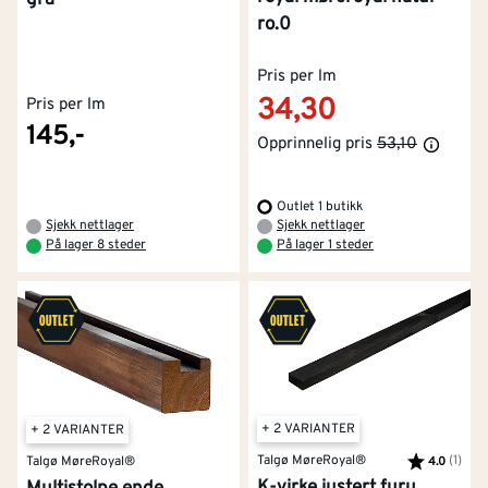
ro.0
Pris per lm
34,30
Pris per lm
145,-
Opprinnelig pris
53,10
Outlet 1 butikk
Sjekk nettlager
Sjekk nettlager
På lager 8 steder
På lager 1 steder
+ 2 VARIANTER
+ 2 VARIANTER
Talgø MøreRoyal®
Karakter:
(1)
av 5
Talgø MøreRoyal®
4.0
K-virke justert furu