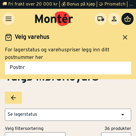
🚚 Fri frakt over 20 000 kr | 💰 Bonus på kjøp | 🤝 Prismatch | ⭐ 100% fornøyd garanti | 🏪 140 byggevarehus
Velg varehus
For lagerstatus og varehuspriser legg inn ditt
Brands
Talgø MøreRoyal®
postnummer her
Postnr
Talgø MøreRoyal®
Se lagerstatus
Velg filtersortering
36 produkter