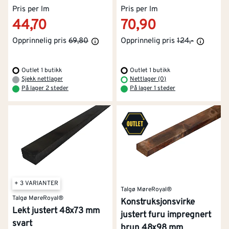
Pris per lm
Pris per lm
44,70
70,90
Opprinnelig pris
69,80
Opprinnelig pris
124,-
Outlet 1 butikk
Outlet 1 butikk
Sjekk nettlager
Nettlager (0)
På lager 2 steder
På lager 1 steder
+ 3 VARIANTER
Talgø MøreRoyal®
Talgø MøreRoyal®
Konstruksjonsvirke
Lekt justert 48x73 mm
justert furu impregnert
svart
brun 48x98 mm