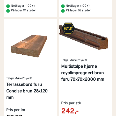
Nettlager
(
100+
)
Nettlager
(
100+
)
På lager 111 steder
På lager 76 steder
Talgø MøreRoyal®
Multistolpe hjørne
royalimpregnert brun
Talgø MøreRoyal®
furu 70x70x2000 mm
Terrassebord furu
Concise brun 28x120
mm
Pris per stk
242,-
Pris per lm