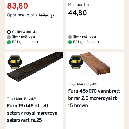
83,80
Pris per lm
44,80
Opprinnelig pris
169,-
Outlet 3 butikker
Sjekk nettlager
Sjekk nettlager
På lager 4 steder
På lager 3 steder
Talgø MøreRoyal®
Furu 45x070 vannbrett
br mr 2.0 moreroyal rb
Talgø MøreRoyal®
15 brown
Furu 19x148 df rett
setersv royal møreroyal
setersvart rs.25