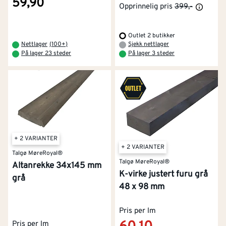
59,90
Opprinnelig pris
399,-
Outlet 2 butikker
Nettlager
(
100+
)
Sjekk nettlager
På lager 23 steder
På lager 3 steder
+ 2 VARIANTER
+ 2 VARIANTER
Talgø MøreRoyal®
Talgø MøreRoyal®
Altanrekke 34x145 mm
K-virke justert furu grå
grå
48 x 98 mm
Pris per lm
Pris per lm