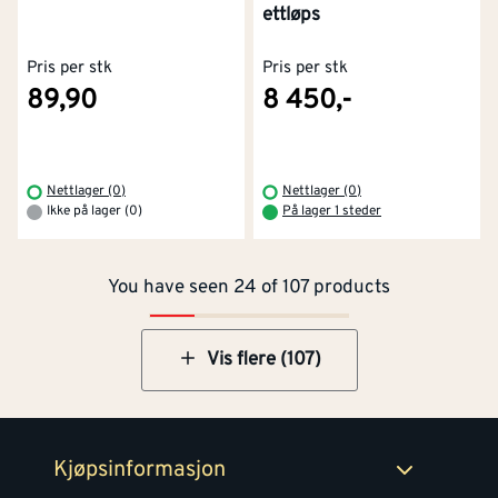
ettløps
Pris per stk
Pris per stk
89,90
8 450,-
Kontakt oss
Om Montér
Nettlager (0)
Nettlager (0)
Ikke på lager (0)
På lager 1 steder
Kjøpsbetingelser
Tjenester
Byggevarehus og åpningstider
You have seen 24 of 107 products
Betaling
Montér Klubb
Prismatch
Netthandel
Vis flere (107)
Medlemsavtaler
100% fornøydgaranti
Retur- og angrerettsskjema
Montér Bedrift
Ledige stillinger
Kjøpsinformasjon
Retur av EE-avfall