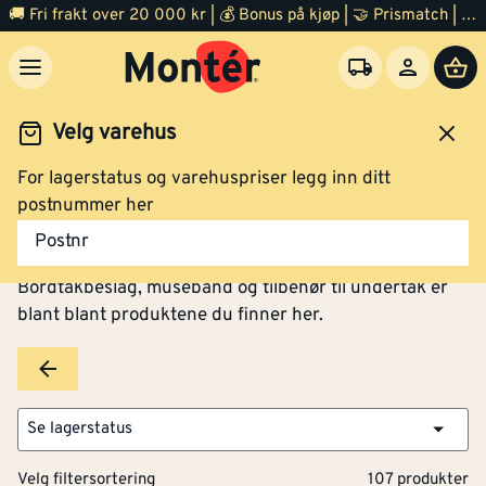
🚚 Fri frakt over 20 000 kr | 💰 Bonus på kjøp | 🤝 Prismatch | ⭐ 100% fornøyd garanti | 🏪 140 byggevarehus
Velg varehus
For lagerstatus og varehuspriser legg inn ditt
Tak og pipe
Tilbehør
postnummer her
Tilbehør til tak og pipe
Postnr
Bordtakbeslag, musebånd og tilbehør til undertak er
blant blant produktene du finner her.
Se lagerstatus
Velg filtersortering
107 produkter