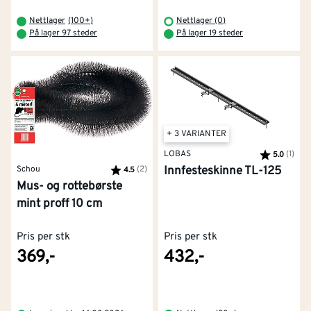
Nettlager
(
100+
)
Nettlager (0)
På lager 97 steder
På lager 19 steder
+ 3 VARIANTER
LOBAS
Karakter:
(1)
av 5
5.0
Schou
Karakter:
(2)
av 5 mulige
Innfesteskinne TL-125
4.5
Mus- og rottebørste
mint proff 10 cm
Pris per stk
Pris per stk
369,-
432,-