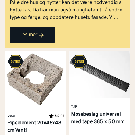
På eldre hus og hytter kan det være nødvendig å
bytte tak. Da har man også muligheten til å endre
type og farge, og oppdatere husets fasade. Vi
guider deg gjennom byggeprosjektet!
Les mer
TJB
Mosebeslag universal
Leca
Karakter:
(1)
av 5 mulige
5.0
med tape 385 x 50 mm
Pipeelement 20x48x48
cm Venti