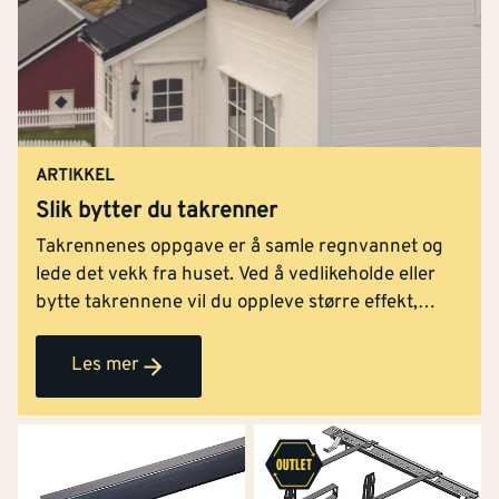
ARTIKKEL
Slik bytter du takrenner
Takrennenes oppgave er å samle regnvannet og
lede det vekk fra huset. Ved å vedlikeholde eller
bytte takrennene vil du oppleve større effekt,
samtidig som fasaden får et løft. Vi viser deg
hvordan du bytter takrenner - steg for steg.
Les mer