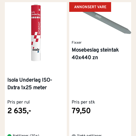
ANNONSERT VARE
Fixxer
Mosebeslag steintak
40x440 zn
Isola Underlag ISO-
Dxtra 1x25 meter
Pris per rul
Pris per stk
2 635,-
79,50
Nettlager
(
20+
)
Sjekk nettlager