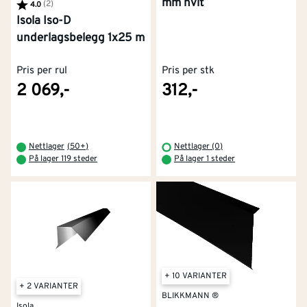
mm hvit
Karakter:
(2)
av 5 mulige
4.0
Isola Iso-D
underlagsbelegg 1x25 m
Pris per rul
Pris per stk
2 069,-
312,-
Nettlager
(
50+
)
Nettlager (0)
På lager 119 steder
På lager 1 steder
+ 10 VARIANTER
+ 2 VARIANTER
BLIKKMANN ®
Isola