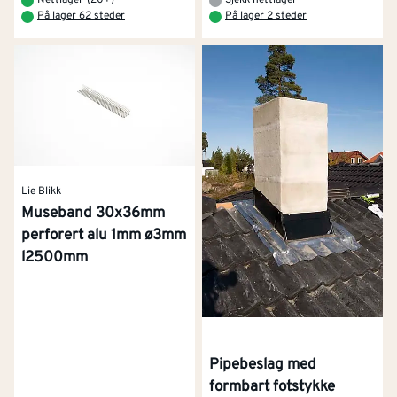
På lager 62 steder
På lager 2 steder
Lie Blikk
Museband 30x36mm
perforert alu 1mm ø3mm
l2500mm
Pipebeslag med
formbart fotstykke