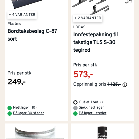
+ 4 VARIANTER
+ 2 VARIANTER
Plastmo
LOBAS
Bordtaksbeslag C-87
Innfestepakning til
sort
takstige TLS S-30
teglrød
Pris per stk
573,-
Pris per stk
249,-
Opprinnelig pris
1 125,-
Outlet 1 butikk
Nettlager
(
10
)
Sjekk nettlager
På lager 30 steder
På lager 1 steder