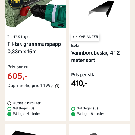
TIL-TAK Light
+ 4 VARIANTER
Til-tak grunnmurspapp
Isola
0,33m x 15m
Vannbordbeslag 4" 2
meter sort
Pris per rul
605,-
Pris per stk
410,-
Opprinnelig pris
1 199,-
Outlet 3 butikker
Nettlager (0)
Nettlager (0)
På lager 4 steder
På lager 6 steder