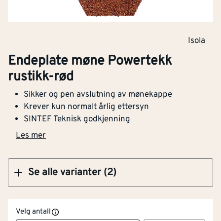
Klikk og hent
Isola
Endeplate møne Powertekk
Endeplate møne Powertekk rustikk-rød
rustikk-rød
Sikker og pen avslutning av mønekappe
Krever kun normalt årlig ettersyn
SINTEF Teknisk godkjenning
Kjøp
Les mer
Se alle varianter (2)
Velg antall