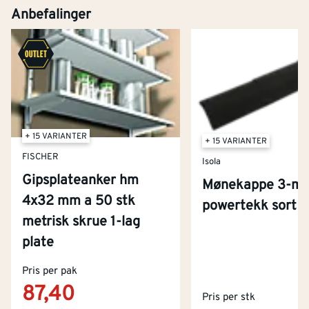
Anbefalinger
+ 15 VARIANTER
+ 15 VARIANTER
FISCHER
Isola
Gipsplateanker hm
Mønekappe 3-m
4x32 mm a 50 stk
powertekk sort
metrisk skrue 1-lag
plate
Kontakt oss
Pris per pak
Om Montér
87,40
Pris per stk
Kjøpsbetingelser
Tjenester