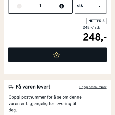
Antall
stk
NETTPRIS
248,-
/
stk
248,-
NOBB
23382393
Artikkelnummer
101123050
Få varen levert
Oppgi postnummer
Sikker og pen avslutning av mønekappe
Oppgi postnummer for å se om denne
Krever kun normalt årlig ettersyn
varen er tilgjengelig for levering til
SINTEF Teknisk godkjenning
deg.
30 års garanti