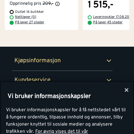
Byggevarehus og åpningstider
1 515,-
Opprinnelig pris
209,-
Outlet 16 butikker
Betaling
Montér Klubb
Nettlager (0)
Leveringsklar 17.08.2026
Prismatch
På lager 27 steder
På lager 45 steder
Netthandel
Medlemsavtaler
100% fornøydgaranti
Retur- og angrerettsskjema
Montér Bedrift
Ledige stillinger
Kjøpsinformasjon
Retur av EE-avfall
Personvern
Kundeservice
Våre kjøkkensentre
Vi bruker informasjonskapsler
Montér
Vi bruker informasjonskapsler for å få nettstedet vårt til
å fungere ordentlig, tilpasse innhold og annonser, tilby
funksjoner knyttet til sosiale medier og analysere
trafikken vår.
For øvrig vises det til vår