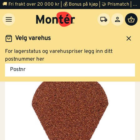
🚚 Fri frakt over 20 000 kr | 💰 Bonus på kjøp | 🤝 Prismatch | ⭐ 100% fornøyd garanti | 🏪 140 byggevarehus
Velg varehus
For lagerstatus og varehuspriser legg inn ditt
Tak og pipe
Takplater
Tilbehør
postnummer her
Postnr
ENDEPLATE MØNE POWERTEKK GRÅ