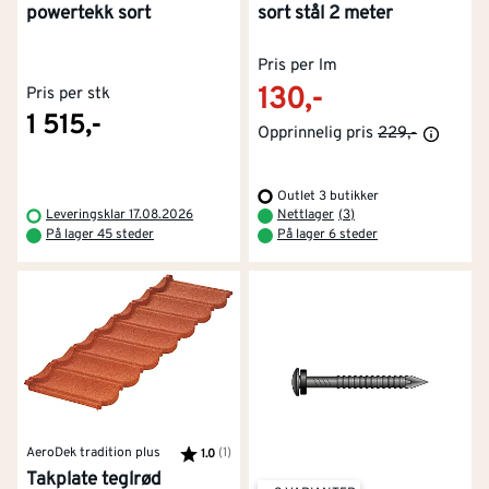
powertekk sort
sort stål 2 meter
Pris per lm
130,-
Pris per stk
1 515,-
Opprinnelig pris
229,-
Outlet 3 butikker
Leveringsklar 17.08.2026
Nettlager
(
3
)
På lager 45 steder
På lager 6 steder
AeroDek tradition plus
Karakter:
(1)
av 5 mulige
1.0
Takplate teglrød