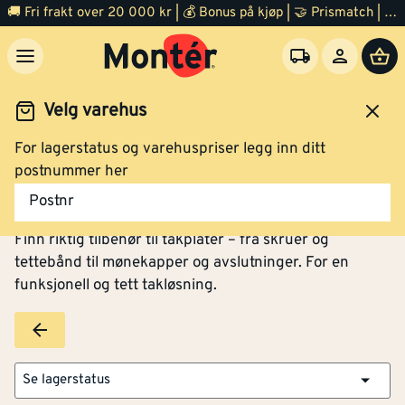
🚚 Fri frakt over 20 000 kr | 💰 Bonus på kjøp | 🤝 Prismatch | ⭐ 100% fornøyd garanti | 🏪 140 byggevarehus
Velg varehus
For lagerstatus og varehuspriser legg inn ditt
Tak og pipe
Takplater
Tilbehør
postnummer her
Tilbehør til takplater
Postnr
Finn riktig tilbehør til takplater – fra skruer og
tettebånd til mønekapper og avslutninger. For en
funksjonell og tett takløsning.
Se lagerstatus