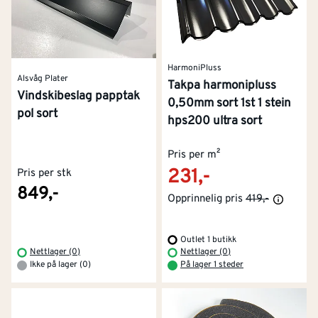
HarmoniPluss
Alsvåg Plater
Takpa harmonipluss
Vindskibeslag papptak
0,50mm sort 1st 1 stein
pol sort
hps200 ultra sort
Pris per m²
231,-
Pris per stk
849,-
Opprinnelig pris
419,-
Outlet 1 butikk
Nettlager (0)
Nettlager (0)
Ikke på lager (0)
På lager 1 steder