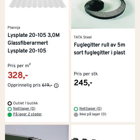
Plannja
Lysplate 20-105 3,0M
TATA Steel
Glassfiberarmert
Fuglegitter rull av 5m
Lysplate 20-105
sort fuglegitter i plast
Pris per m²
328,-
Pris per stk
245,-
Opprinnelig pris
619,-
Outlet 1 butikk
Nettlager (0)
Nettlager (0)
På lager 2 steder
Ikke på lager (0)