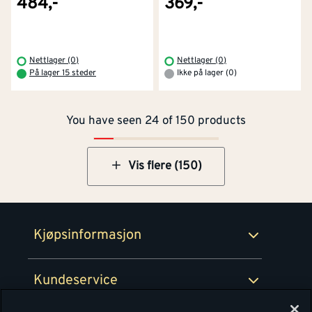
484,-
369,-
Kontakt oss
Om Montér
Nettlager (0)
Nettlager (0)
På lager 15 steder
Ikke på lager (0)
Kjøpsbetingelser
Tjenester
Byggevarehus og åpningstider
You have seen 24 of 150 products
Betaling
Montér Klubb
Prismatch
Netthandel
Vis flere (150)
Medlemsavtaler
100% fornøydgaranti
Retur- og angrerettsskjema
Montér Bedrift
Ledige stillinger
Kjøpsinformasjon
Retur av EE-avfall
Personvern
Kundeservice
Våre kjøkkensentre