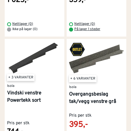
1 025,-
359,-
Nettlager (0)
Nettlager (0)
Ikke på lager (0)
På lager 1 steder
+ 3 VARIANTER
+ 6 VARIANTER
Isola
Isola
Vindski venstre
Overgangsbeslag
Powertekk sort
tak/vegg venstre grå
Pris per stk
395,-
Pris per stk