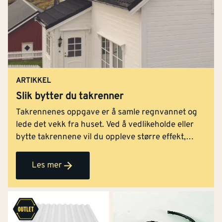
ARTIKKEL
Slik bytter du takrenner
Takrennenes oppgave er å samle regnvannet og
lede det vekk fra huset. Ved å vedlikeholde eller
bytte takrennene vil du oppleve større effekt,
samtidig som fasaden får et løft. Vi viser deg
hvordan du bytter takrenner - steg for steg.
Les mer