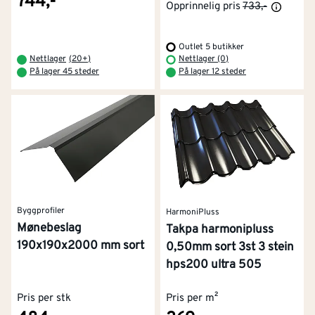
744,-
Opprinnelig pris
733,-
Outlet 5 butikker
Nettlager
(
20+
)
Nettlager (0)
På lager 45 steder
På lager 12 steder
Byggprofiler
HarmoniPluss
Mønebeslag
Takpa harmonipluss
190x190x2000 mm sort
0,50mm sort 3st 3 stein
hps200 ultra 505
Pris per stk
Pris per m²