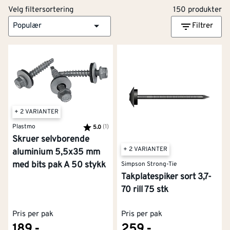
Velg filtersortering
150 produkter
Populær
Filtrer
+ 2 VARIANTER
Plastmo
Karakter:
(1)
av 5 mulige
5.0
Skruer selvborende
+ 2 VARIANTER
aluminium 5,5x35 mm
med bits pak A 50 stykk
Simpson Strong-Tie
Takplatespiker sort 3,7-
70 rill 75 stk
Pris per pak
Pris per pak
189,-
259,-