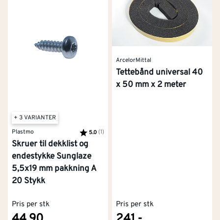
ArcelorMittal
Tettebånd universal 40
x 50 mm x 2 meter
+ 3 VARIANTER
Plastmo
Karakter:
(1)
av 5 mulige
5.0
Skruer til dekklist og
endestykke Sunglaze
5,5x19 mm pakkning A
20 Stykk
Pris per stk
Pris per stk
44,90
241,-