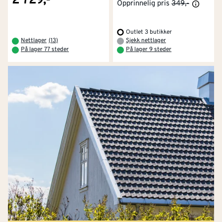
2 729,-
Opprinnelig pris
349,-
Outlet 3 butikker
Nettlager
(
13
)
Sjekk nettlager
På lager 77 steder
På lager 9 steder