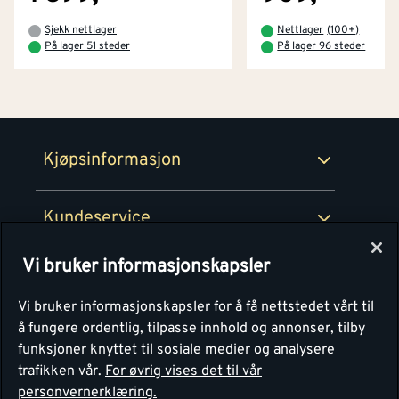
Betaling
Montér Klubb
Sjekk nettlager
Nettlager
(
100+
)
Prismatch
På lager 51 steder
På lager 96 steder
Netthandel
Medlemsavtaler
100% fornøydgaranti
Retur- og angrerettsskjema
Montér Bedrift
Ledige stillinger
Kjøpsinformasjon
Retur av EE-avfall
Personvern
Kundeservice
Våre kjøkkensentre
Vi bruker informasjonskapsler
Montér
Vi bruker informasjonskapsler for å få nettstedet vårt til
å fungere ordentlig, tilpasse innhold og annonser, tilby
funksjoner knyttet til sosiale medier og analysere
trafikken vår.
For øvrig vises det til vår
personvernerklæring.