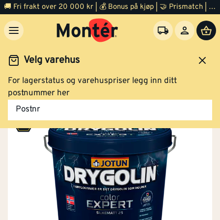
Maling Color Expert A-base 2,7 liter
🚚 Fri frakt over 20 000 kr | 💰 Bonus på kjøp | 🤝 Prismatch | ⭐ 100% fornøyd garanti | 🏪 140 byggevarehus
Velg varehus
Klikk og hent
For lagerstatus og varehuspriser legg inn ditt
Maling
Utemaling
Utendørs maling
postnummer her
Maling Color Expert hvit base 2,7 liter
Postnr
Klikk og hent
Maling Color Expert B-base 2,7 liter