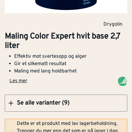
Klikk og hent
Drygolin
Maling Color Expert hvit base 2,7
Maling Color Expert gul base 9 liter
liter
Effektiv mot svertesopp og alger
Gir et silkematt resultat
Maling med lang holdbarhet
Klikk og hent
Les mer
Se alle varianter (9)
Dette er et produkt med lav lagerbeholdning.
Trenger du mer enn det som er på lager i dag,