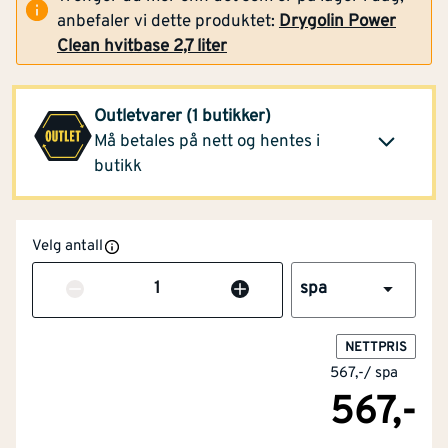
anbefaler vi dette produktet:
Drygolin Power
Clean hvitbase 2,7 liter
Montér Storsteinnes
661,-
(2 spa)
Outletvarer (1 butikker)
Klikk og hent
Opprinnelig pris
Må betales på nett og hentes i
1 255,-
butikk
Velg antall
Antall
spa
NETTPRIS
567,-
/
spa
567,-