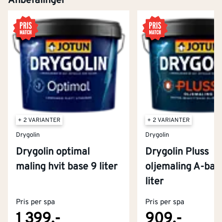
Anbefalinger
+ 2 VARIANTER
+ 2 VARIANTER
Drygolin
Drygolin
Drygolin optimal
Drygolin Pluss
maling hvit base 9 liter
oljemaling A-bas
Kontakt oss
liter
Om Montér
Pris per spa
Pris per spa
Kjøpsbetingelser
Tjenester
Byggevarehus og åpningstider
1 399,-
909,-