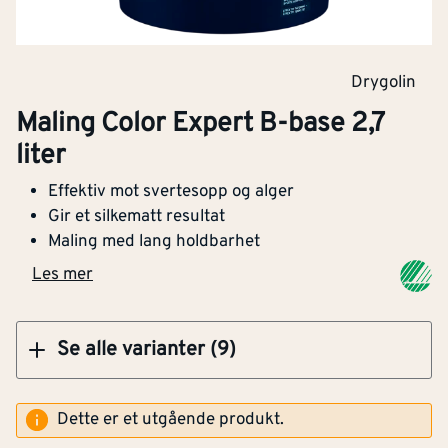
Klikk og hent
Drygolin
Maling Color Expert B-base 2,7
Maling Color Expert gul base 9 liter
liter
Effektiv mot svertesopp og alger
Gir et silkematt resultat
Maling med lang holdbarhet
Klikk og hent
Les mer
Se alle varianter (9)
Dette er et utgående produkt.