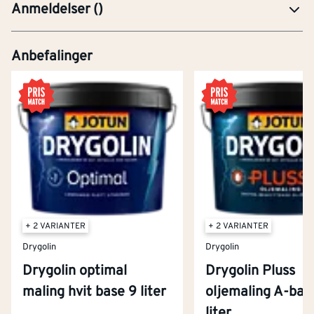
Anmeldelser
(
)
Anbefalinger
+ 2 VARIANTER
+ 2 VARIANTER
Drygolin
Drygolin
Drygolin optimal
Drygolin Pluss
maling hvit base 9 liter
oljemaling A-bas
Kontakt oss
liter