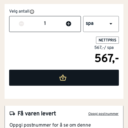
Velg antall
Antall
spa
NETTPRIS
567,-
/
spa
567,-
NOBB
57098296
Artikkelnummer
101284315
Effektiv mot svertesopp og alger
Få varen levert
Oppgi postnummer
Gir et silkematt resultat
Oppgi postnummer for å se om denne
Maling med lang holdbarhet