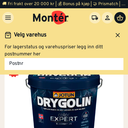
Maling Color Expert A-base 2,7 liter
🚚 Fri frakt over 20 000 kr | 💰 Bonus på kjøp | 🤝 Prismatch | ⭐ 100% fornøyd garanti | 🏪 140 byggevarehus
Velg varehus
Klikk og hent
For lagerstatus og varehuspriser legg inn ditt
Maling
Utemaling
Utendørs maling
postnummer her
Maling Color Expert hvit base 2,7 liter
Postnr
Klikk og hent
Maling Color Expert B-base 2,7 liter