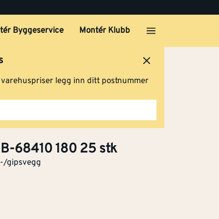
tér Byggeservice
Montér Klubb
s
ersted
Logg inn
Handlevogn
g varehuspriser legg inn ditt postnummer
95
Klikk og hent
 B-68410 180 25 stk
ak-/gipsvegg
10
Klikk og hent