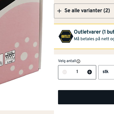
Se alle varianter (2)
Montér Farsund
(0.64 
Outletvarer (1 bu
Opprinnelig pris
769,-
Må betales på nett og
Velg antall
Antall
stk
NOBB
56127313
Artikkelnummer
101250780