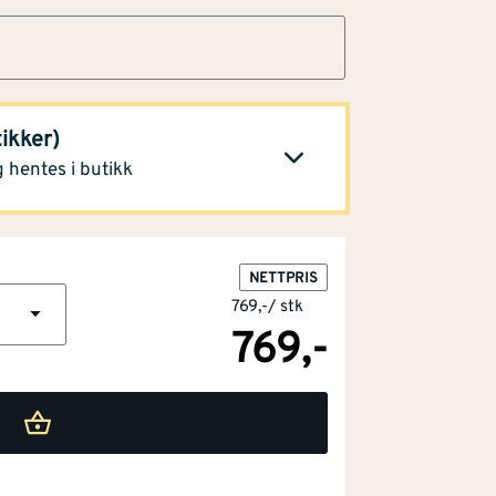
stk)
292,-
tikker)
Klikk og hent
 hentes i butikk
NETTPRIS
769,-
/
stk
769,-