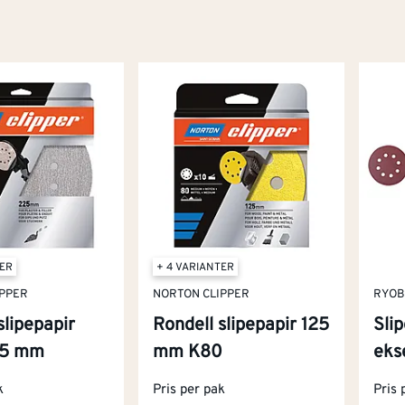
TER
+ 4 VARIANTER
IPPER
NORTON CLIPPER
RYOB
slipepapir
Rondell slipepapir 125
Slip
25 mm
mm K80
eks
k
Pris per pak
Pris 