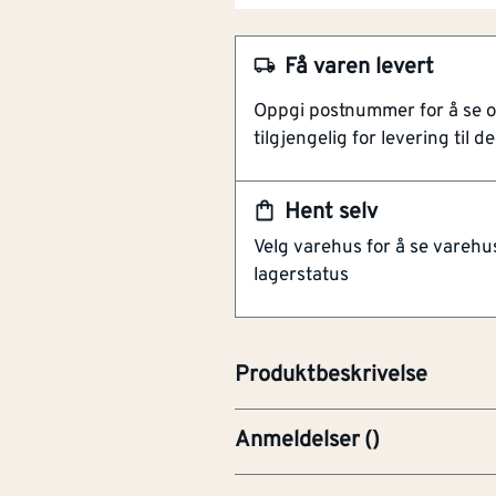
Til sliping av sparkel på t
Effektivt slipepapir
Få varen levert
Diameter 225 mm
Oppgi postnummer for å se 
Korning 320
tilgjengelig for levering til de
25 stk per pakning
25 stk slipepapir leveres i esk
Hent selv
korning 320. Beregnet til bru
Velg varehus for å se varehu
sliping av sparkling på gipsveg
lagerstatus
forhindrer at slipestøv klumper
effekten opprettholdes. Keram
slipeegenskaper.
Produktbeskrivelse
Anmeldelser
(
)