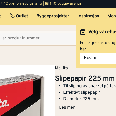
 | ⭐ 100% fornøyd garanti | 🏪 140 byggevarehus
d
🏷️ Outlet
Byggeprosjekter
Inspirasjon
Mon
Velg varehu
Velg lag
For lagerstatus o
her
Slipepapir 225 mm B-683
Postnr
80 25 stk
Makita
Slipepapir 225 mm
Til sliping av sparkel på t
Slipepapir 225 mm B-684
Effektivt slipepapir
180 25 stk
Diameter 225 mm
Les mer