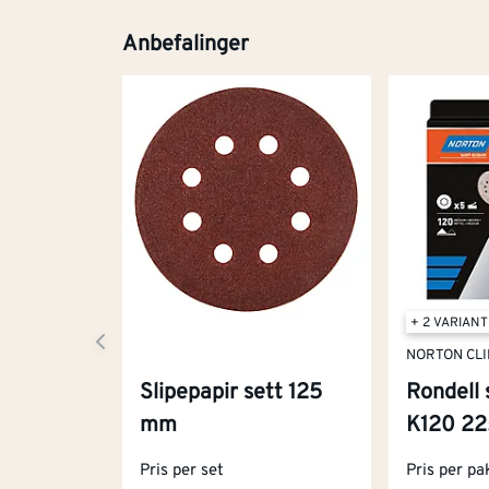
Anbefalinger
+ 2 VARIAN
NORTON CL
Slipepapir sett 125
Rondell 
mm
K120 2
Pris per set
Pris per pa