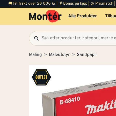
🚚 Fri frakt over 20 000 kr | 💰 Bonus på kjøp | 🤝 Prismatch
Alle Produkter
Tilbu
Maling
Maleutstyr
Sandpapir