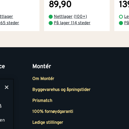
89,90
13
ttlager
Nettlager
(
100+
)
Le
 65 steder
På lager 114 steder
På
ce
Montér
Om Montér
Byggevarehus og åpningstider
Prismatch
å
r
100% fornøydgaranti
ken
Ledige stillinger