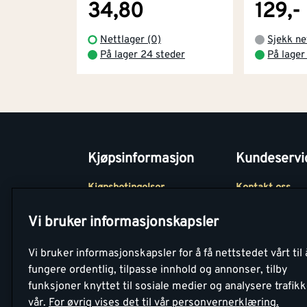
34,80
129,-
Nettlager (0)
Sjekk ne
På lager 24 steder
På lager
Kjøpsinformasjon
Kundeservi
Kjøpsbetingelser
Kontakt oss
Betaling
Tjenester
Vi bruker informasjonskapsler
Netthandel
Montér Klubb
Vi bruker informasjonskapsler for å få nettstedet vårt til 
Retur- og
Medlemsavtale
fungere ordentlig, tilpasse innhold og annonser, tilby
angrerettsskjema
funksjoner knyttet til sosiale medier og analysere trafik
Montér Bedrift
vår.
For øvrig vises det til vår personvernerklæring.