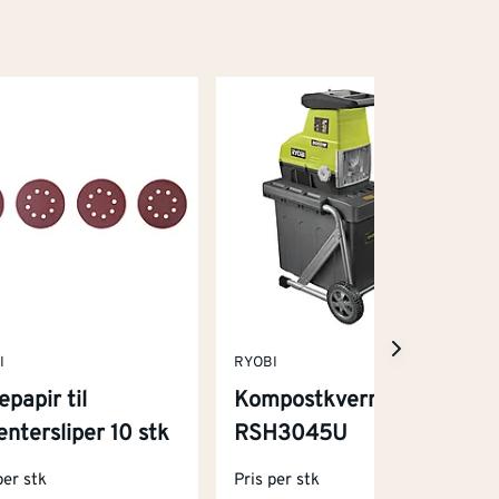
I
RYOBI
epapir til
Kompostkvern
entersliper 10 stk
RSH3045U
per stk
Pris per stk