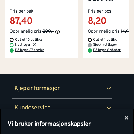
Kontakt oss
Pris per pak
Om Montér
Pris per pos
87,40
8,20
Kjøpsbetingelser
Tjenester
Byggevarehus og åpningstider
Opprinnelig pris
209,-
Opprinnelig pris
14,90
Outlet 16 butikker
Outlet 1 butikk
Betaling
Montér Klubb
Nettlager (0)
Sjekk nettlager
Prismatch
På lager 27 steder
På lager 6 steder
Netthandel
Medlemsavtaler
100% fornøydgaranti
Retur- og angrerettsskjema
Montér Bedrift
Ledige stillinger
Kjøpsinformasjon
Retur av EE-avfall
Personvern
Kundeservice
Våre kjøkkensentre
Vi bruker informasjonskapsler
Montér