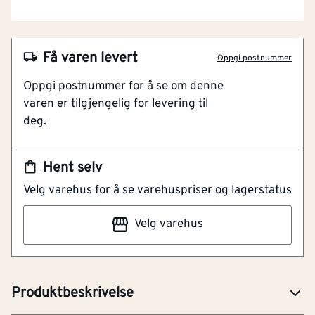
Få varen levert
Oppgi postnummer
Oppgi postnummer for å se om denne
NOBB
45455355
varen er tilgjengelig for levering til
deg.
Artikkelnummer
101157171
Effektiv sliping
Hent selv
Etterlater seg minimalt med støv
Velg varehus for å se varehuspriser og lagerstatus
2 stk per pakke
Velg varehus
Slipebånd med NorZon slipemiddel sikrer høy
avvirkning og hurtig sliping. Båndet kan kjøres i begge
retninger.
Produktbeskrivelse