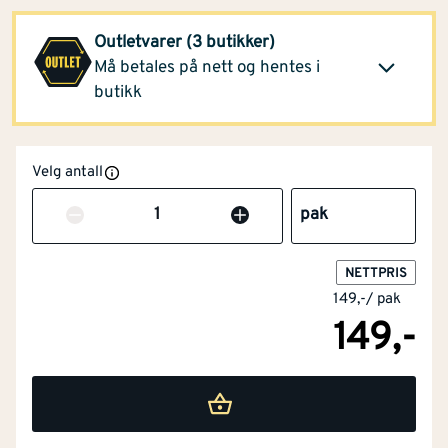
Optimera Proffsenter
54,40
Outletvarer (3 butikker)
Arendal
(1 pak)
Klikk og hent
Må betales på nett og hentes i
Opprinnelig pris
149,-
butikk
Velg antall
Antall
pak
NETTPRIS
149,-
/
pak
149,-