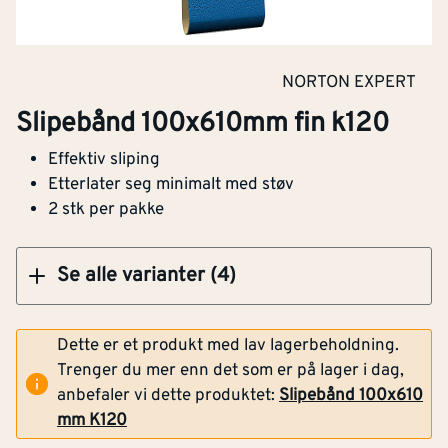
Slipebånd 100x610mm fin k120
NORTON EXPERT
Slipebånd 100x610mm fin k120
Effektiv sliping
Klikk og hent
Etterlater seg minimalt med støv
2 stk per pakke
Montér Porsgrunn
Se alle varianter (4)
54,40
(2 pak)
Klikk og hent
Opprinnelig pris
149,-
Dette er et produkt med lav lagerbeholdning.
Trenger du mer enn det som er på lager i dag,
Montér Hovden
(1 pak)
54,40
anbefaler vi dette produktet:
Slipebånd 100x610
Opprinnelig pris
149,-
Klikk og hent
mm K120