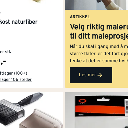
n
ARTIKKEL
ost naturfiber
Velg riktig maleru
til ditt maleprosj
Når du skal i gang med å m
per stk
større flater, er det fort gjo
,-
tenke at det er samme hvil
malerull du velger å benytt
ttlager
(
100+
)
Les mer
Men, når du er ute etter et
 lager 106 steder
resultat, er det viktig å vel
rett kvalitet på malerullen 
påse at den har egenskape
som er tilpasset underlage
skal male. I denne guiden g
Jordan deg hjelp på veien t
velge riktig malerull for dit