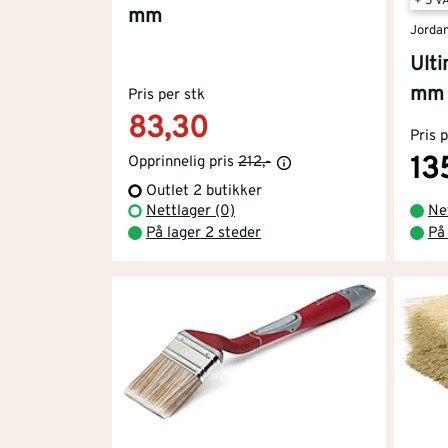
+ 5 V
mm
Jorda
Ulti
mm
Pris per stk
83,30
Pris 
13
Opprinnelig pris
212,-
Outlet 2 butikker
Nettlager (0)
Ne
På lager 2 steder
På