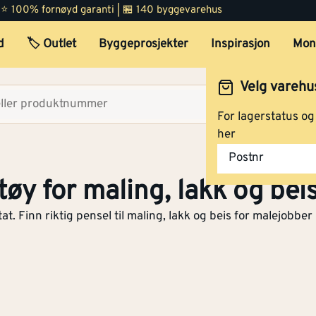
 | ⭐ 100% fornøyd garanti | 🏪 140 byggevarehus
d
🏷️ Outlet
Byggeprosjekter
Inspirasjon
Mon
Velg varehu
Velg lag
For lagerstatus o
her
Postnr
tøy for maling, lakk og bei
t. Finn riktig pensel til maling, lakk og beis for malejobber