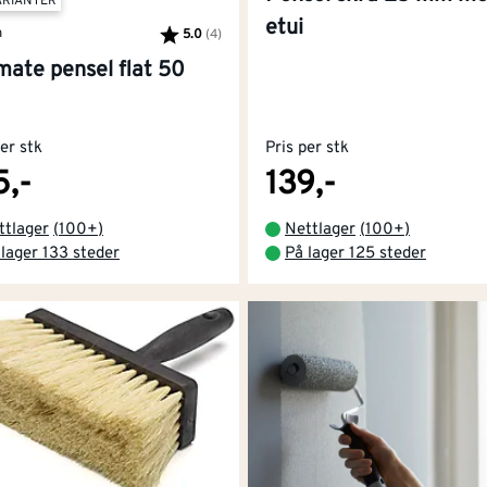
ARIANTER
etui
n
5.0
(4)
Karakter:
av 5 mulige
mate pensel flat 50
per stk
Pris per stk
5,-
139,-
ttlager
(
100+
)
Nettlager
(
100+
)
 lager 133 steder
På lager 125 steder