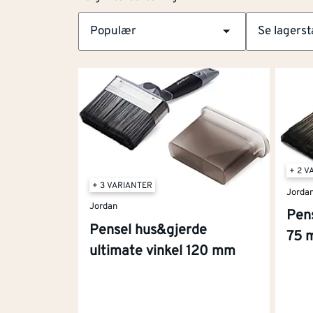
Populær
Se lagerst
Velg
filtersortering
+ 2 V
+ 3 VARIANTER
Jorda
Jordan
Pens
Pensel hus&gjerde
75 
ultimate vinkel 120 mm