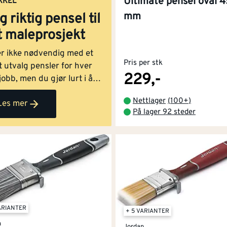
Ultimate pensel oval 4
KKEL
mm
g riktig pensel til
t maleprosjekt
er ikke nødvendig med et
Pris per stk
 utvalg pensler for hver
229,-
obb, men du gjør lurt i å
 riktig pensel for jobben
Nettlager
(
100+
)
Les mer
kal i gang med. På samme
På lager 92 steder
 som med maleruller,
es det pensler med ulike
skaper, egnet for
kjellige bruksområder. Med
g pensel går både arbeidet
re unna og sluttresultatet
bedre.
ARIANTER
+ 5 VARIANTER
n
Jordan