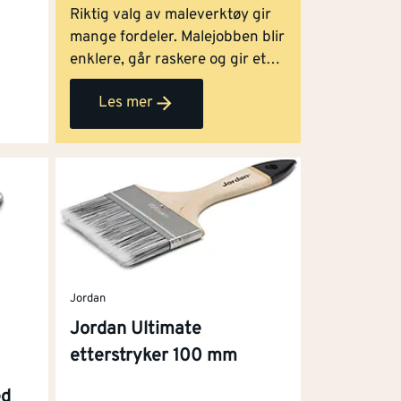
Riktig valg av maleverktøy gir
mange fordeler. Malejobben blir
enklere, går raskere og gir et
bedre sluttresultat. Se våre tips
Les mer
for hvilket maleverktøy som
skal brukes til de forskjellige
malejobbene utendørs, og få et
vakkert resultat.
Jordan
Jordan Ultimate
etterstryker 100 mm
ed