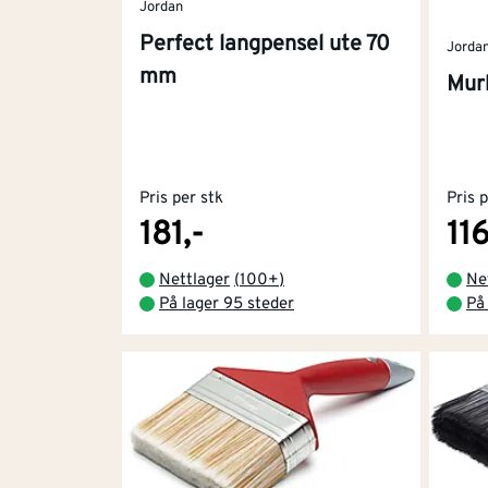
Jordan
Perfect langpensel ute 70
Jorda
mm
Murk
Pris per stk
Pris 
181,-
116
Nettlager
(
100+
)
Ne
På lager 95 steder
På