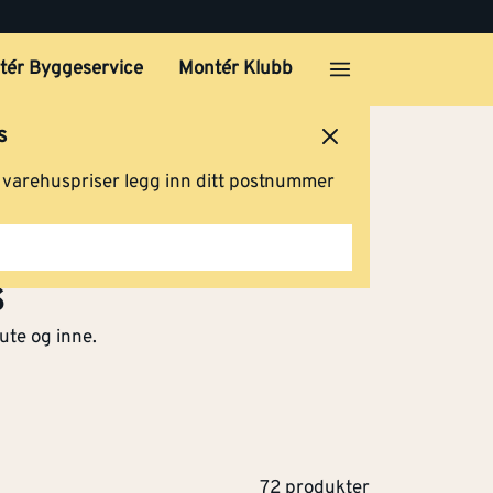
tér Byggeservice
Montér Klubb
s
ersted
Logg inn
Handlevogn
g varehuspriser legg inn ditt postnummer
s
 ute og inne.
72 produkter