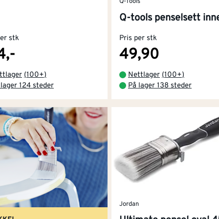
Q-Tools
Q-tools penselsett inn
per stk
Pris per stk
4,-
49,90
ttlager
(
100+
)
Nettlager
(
100+
)
 lager 124 steder
På lager 138 steder
Jordan