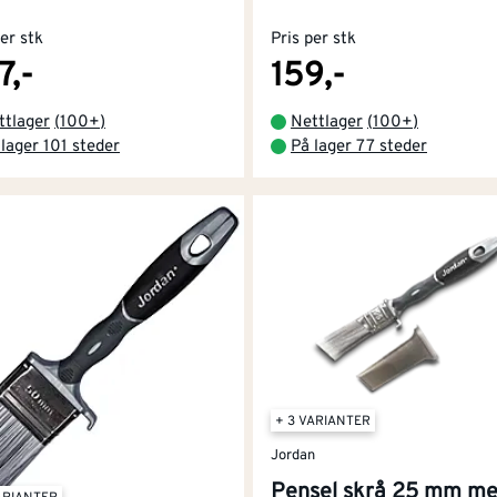
per stk
Pris per stk
7,-
159,-
ttlager
(
100+
)
Nettlager
(
100+
)
 lager 101 steder
På lager 77 steder
+ 3 VARIANTER
Jordan
Pensel skrå 25 mm m