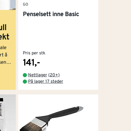
GO
Penselsett inne Basic
ll
ekt
ale
Pris per stk
rt å
141,-
ken
e.
Nettlager
(
20+
)
 godt
På lager 17 steder
ge
– og
r
t du
ir
il å
t