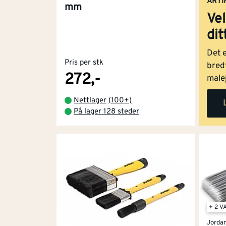
ARTI
mm
Vel
dit
Det 
Pris per stk
bredt
272,-
malej
velge
Nettlager
(
100+
)
du s
På lager 128 steder
måte
finn
egen
fors
rikti
lette
blir 
+ 2 V
Jorda