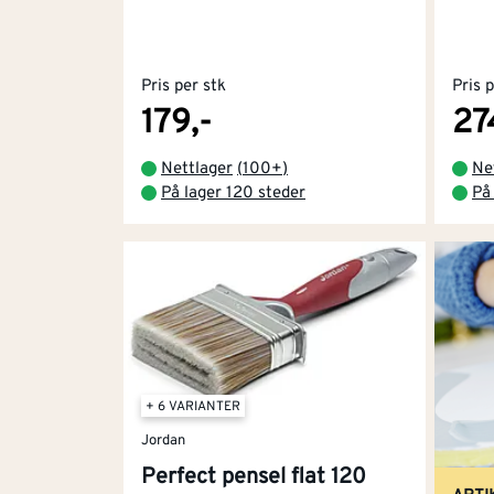
Pris per stk
Pris 
179,-
27
Nettlager
(
100+
)
Ne
På lager 120 steder
På
+ 6 VARIANTER
Jordan
Perfect pensel flat 120