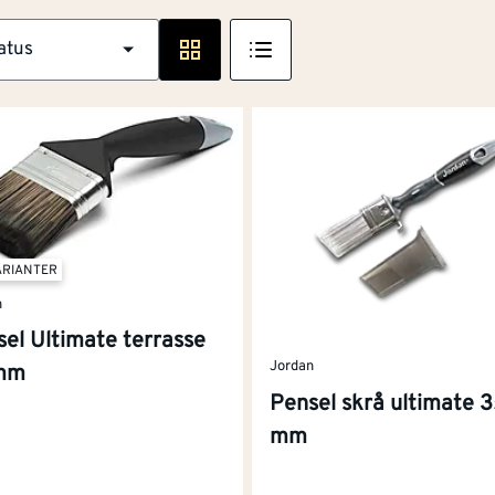
atus
ARIANTER
n
el Ultimate terrasse
Jordan
mm
Pensel skrå ultimate 
mm