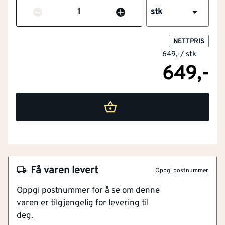
Antall
stk
NETTPRIS
649,-
/
stk
649,-
NOBB
48721820
Artikkelnummer
101176473
Ingen grunning nødvendig
Enkel å påføre
Få varen levert
Oppgi postnummer
Diffusjonsåpen
Oppgi postnummer for å se om denne
Lett å renholde
varen er tilgjengelig for levering til
Godkjent for bruk på barneleker
deg.