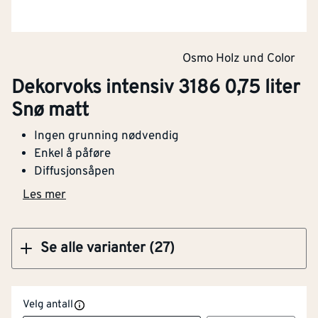
Klikk og hent
Osmo Holz und Color
Dekorvoks intensiv 3186 0,75 liter
Dekorvoks intensiv 3186 0,75 liter Snø matt
Snø matt
Ingen grunning nødvendig
Enkel å påføre
Diffusjonsåpen
Klikk og hent
Les mer
Se alle varianter (27)
Velg antall