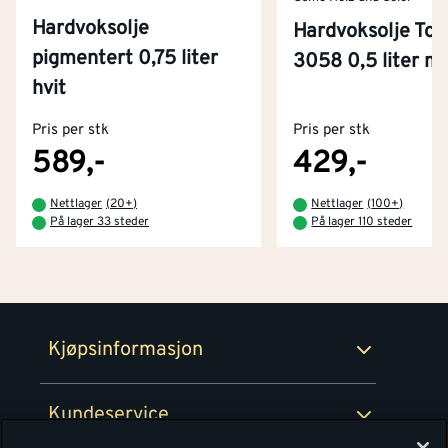
Hardvoksolje
Hardvoksolje Top
pigmentert 0,75 liter
3058 0,5 liter m
Kontakt oss
hvit
Om Montér
Pris per stk
Pris per stk
Kjøpsbetingelser
Tjenester
Byggevarehus og åpningstider
589,-
429,-
Betaling
Montér Klubb
Nettlager
(
20+
)
Nettlager
(
100+
)
Prismatch
På lager 33 steder
På lager 110 steder
Netthandel
Medlemsavtaler
100% fornøydgaranti
Retur- og angrerettsskjema
Montér Bedrift
Ledige stillinger
Kjøpsinformasjon
Retur av EE-avfall
Personvern
Kundeservice
Våre kjøkkensentre