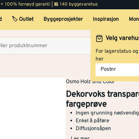
Dekorvoks creative 3188 5
 | ⭐ 100% fornøyd garanti | 🏪 140 byggevarehus
Snø fargeprøve
d
🏷️ Outlet
Byggeprosjekter
Inspirasjon
Mon
Velg varehu
Dekorvoks creative 3186 5
Velg lag
Snø Matt fargeprøve
For lagerstatus o
her
Postnr
Dekorvoks intensiv 3186 0
Osmo Holz und Color
liter Snø matt
Dekorvoks transpar
fargeprøve
Ingen grunning nødvendig
Dekorvoks intensiv 3186 0
Enkel å påføre
liter Snø matt
Diffusjonsåpen