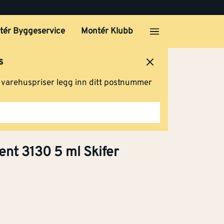
 ml
Klikk og hent
tér Byggeservice
Montér Klubb
s
 ml
ersted
Logg inn
Handlevogn
g varehuspriser legg inn ditt postnummer
Klikk og hent
,375
Klikk og hent
ent 3130 5 ml Skifer
,75
Klikk og hent