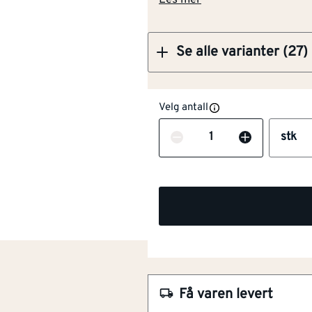
Les mer
Se alle varianter (27)
Velg antall
Antall
stk
NOBB
48427453
Artikkelnummer
101166581
Ingen grunning nødvendig
Enkel å påføre
Få varen levert
Diffusjonsåpen