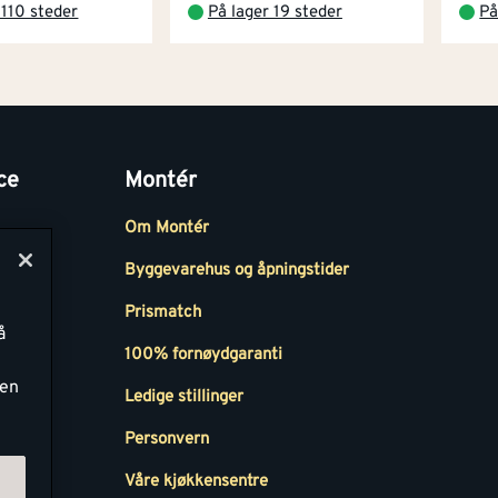
 110 steder
På lager 19 steder
På
ce
Montér
Om Montér
Byggevarehus og åpningstider
Prismatch
å
r
100% fornøydgaranti
ken
Ledige stillinger
all
Personvern
Våre kjøkkensentre