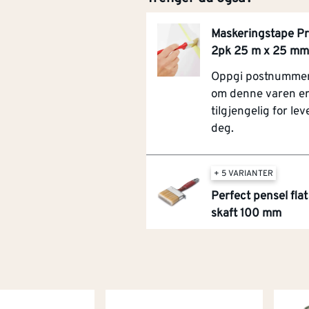
Maskeringstape Pr
2pk 25 m x 25 mm
Oppgi postnummer 
om denne varen e
tilgjengelig for leve
deg.
+ 5 VARIANTER
Perfect pensel fl
skaft 100 mm
Oppgi postnummer 
om denne varen e
tilgjengelig for leve
deg.