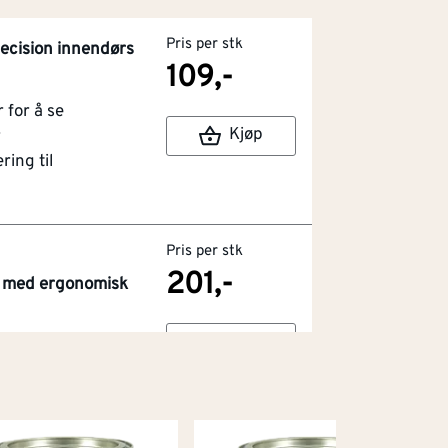
Pris per stk
ecision innendørs
109,-
for å se
Kjøp
r
ring til
Pris per stk
201,-
at med ergonomisk
Kjøp
for å se
r
ring til