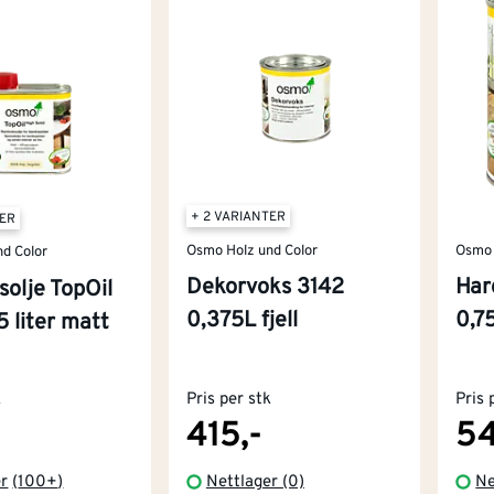
+ 2 VARIANTER
TER
Osmo Holz und Color
Osmo 
d Color
Dekorvoks 3142
Har
olje TopOil
0,375L fjell
0,7
 liter matt
k
Pris per stk
Pris 
415,-
54
er
(
100+
)
Nettlager (0)
Ne