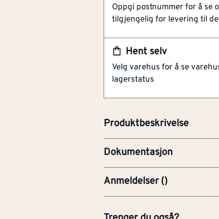
Oppgi postnummer for å se 
Lett å renholde
tilgjengelig for levering til de
Godkjent for bruk på barn
Osmo dekorvoks er basert på mi
Hent selv
plantevokser. Voksen trenger d
Velg varehus for å se varehu
overflate som er vann-og smus
lagerstatus
gulv, møbler og andre interiørd
for bruk på barneleker av tre. Ve
eller intensivt resultat.
BRO-Brosjyre
Produktbeskrivelse
FDV-Forvaltning, drift og v
Dokumentasjon
Anmeldelser
(
)
Trenger du også?