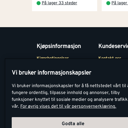
På lager 33 steder
På lager
Kjøpsinformasjon
Kundeservi
Kjøpsbetingelser
Kontakt oss
Betaling
Tjenester
Vi bruker informasjonskapsler
Netthandel
Montér Klubb
Vi bruker informasjonskapsler for å få nettstedet vårt til 
Retur- og
Medlemsavtale
fungere ordentlig, tilpasse innhold og annonser, tilby
angrerettsskjema
funksjoner knyttet til sosiale medier og analysere trafik
Montér Bedrift
vår.
For øvrig vises det til vår personvernerklæring.
Retur av EE-avf
Godta alle