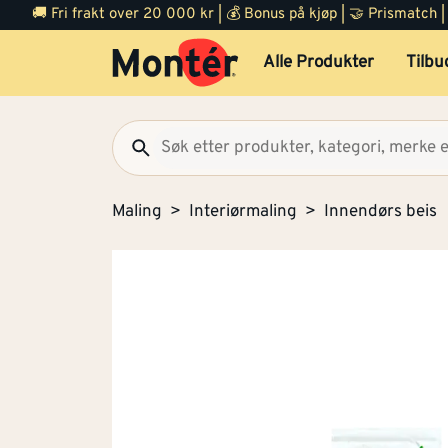
🚚 Fri frakt over 20 000 kr | 💰 Bonus på kjøp | 🤝 Prismatch
Alle Produkter
Tilbu
Maling
Interiørmaling
Innendørs beis