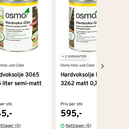
+ 2 VARIANTER
Holz und Color
Osmo Holz und Color
dvoksolje 3065
Hardvoksolje Rapid
5 liter semi-matt
3262 matt 0,75 liter
per stk
Pris per stk
5,-
595,-
ttlager (0)
Nettlager (0)