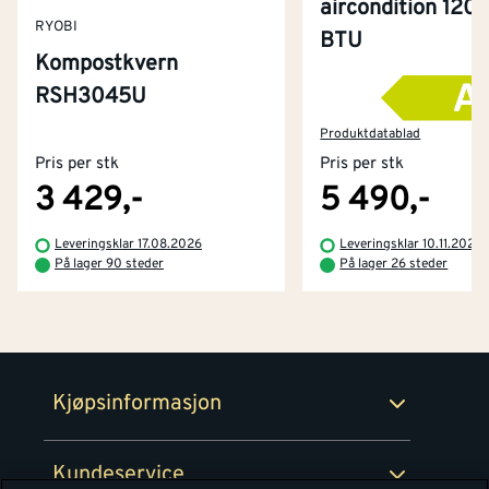
aircondition 120
RYOBI
BTU
Kompostkvern
RSH3045U
Kontakt oss
Om Montér
Produktdatablad
Pris per stk
Pris per stk
Kjøpsbetingelser
Tjenester
Byggevarehus og åpningstider
3 429,-
5 490,-
Betaling
Montér Klubb
Leveringsklar 17.08.2026
Leveringsklar 10.11.2026
Prismatch
På lager 90 steder
På lager 26 steder
Netthandel
Medlemsavtaler
100% fornøydgaranti
Retur- og angrerettsskjema
Montér Bedrift
Ledige stillinger
Kjøpsinformasjon
Retur av EE-avfall
Personvern
Kundeservice