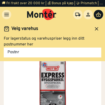
🚚 Fri frakt over 20 000 kr | 💰 Bonus på kjøp | 🤝 Prismatch | ⭐ 100% fornøyd garanti | 🏪 140 byggevarehus
Velg varehus
For lagerstatus og varehuspriser legg inn ditt
Gulv
Avrettningsmasse
postnummer her
Postnr
Avrettingsmasse express 15 kg
hurtigherdende gulvsparkel
Klikk og hent