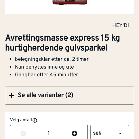
Sparkel avretting express 5 kg
HEY'DI
hurtigherdende gulvsparkel
Avrettingsmasse express 15 kg
hurtigherdende gulvsparkel
belegningsklar etter ca. 2 timer
Klikk og hent
Kan benyttes inne og ute
Gangbar etter 45 minutter
Se alle varianter (2)
Velg antall
Antall
sek