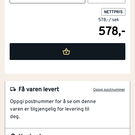
NETTPRIS
578,-
/
sek
578,-
NOBB
30160311
Artikkelnummer
101118258
belegningsklar etter ca. 2 timer
Få varen levert
Oppgi postnummer
Kan benyttes inne og ute
Oppgi postnummer for å se om denne
Gangbar etter 45 minutter
varen er tilgjengelig for levering til
deg.
Hey'di Express/Byggsparkel er en sementbasert,
spenningsfri, hurtigbindende gulvsparkel som
BREEAM-NOR-v6.0-Hea-02-Egendeklarasjon-
benyttes både inne og ute. Hey'di Express kan legges
Fiberforsterket
Nei