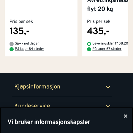
Avrettingsmasse
Kontakt oss
flyt 20 kg
Om Montér
Pris per sek
Pris per sek
Kjøpsbetingelser
Tjenester
Byggevarehus og åpningstider
135,-
435,-
Betaling
Montér Klubb
Sjekk nettlager
Leveringsklar 17.08.2026
Prismatch
På lager 84 steder
På lager 67 steder
Netthandel
Medlemsavtaler
100% fornøydgaranti
Retur- og angrerettsskjema
Montér Bedrift
Ledige stillinger
Kjøpsinformasjon
Retur av EE-avfall
Personvern
Kundeservice
Våre kjøkkensentre
Vi bruker informasjonskapsler
Montér