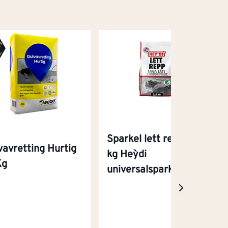
Sparkel lett repp 3,5
vavretting Hurtig
kg Hey`di
Kg
universalsparkel