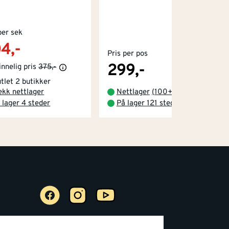
per sek
4,-
Pris per pos
299,-
nnelig pris
375,-
tlet 2 butikker
ekk nettlager
Nettlager
(
100+
)
 lager 4 steder
På lager 121 steder