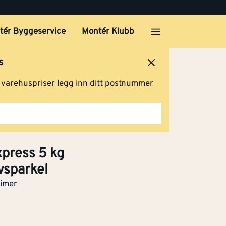
tér Byggeservice
Montér Klubb
s
ersted
Logg inn
Handlevogn
g varehuspriser legg inn ditt postnummer
5 kg
el
Klikk og hent
xpress 5 kg
vsparkel
5 kg
el
timer
Klikk og hent