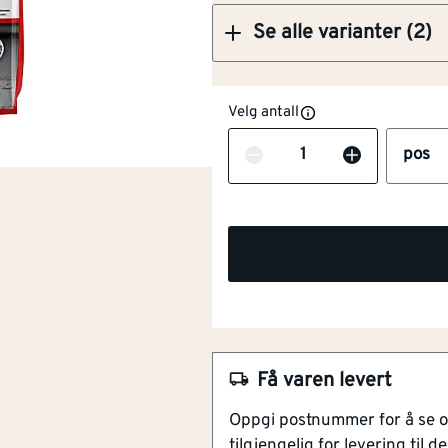
Se alle varianter (2)
Velg antall
Antall
pos
NOBB
10577658
Artikkelnummer
101118181
belegningsklar etter ca. 2 
Få varen levert
Kan benyttes inne og ute
Oppgi postnummer for å se 
Gangbar etter 45 minutter
tilgjengelig for levering til de