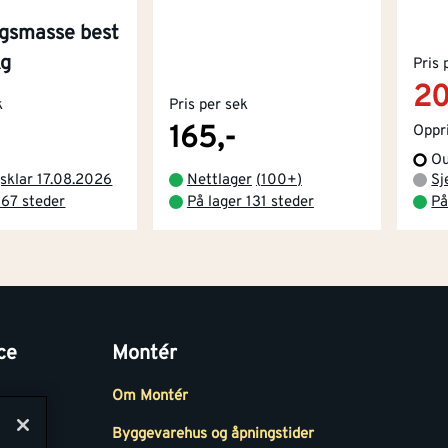
ngsmasse best
kg
Pris 
20
k
Pris per sek
165,-
Oppri
Ou
sklar 17.08.2026
Nettlager
(
100+
)
Sj
 67 steder
På lager 131 steder
På
ce
Montér
Om Montér
Byggevarehus og åpningstider