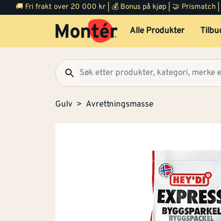
🚚 Fri frakt over 20 000 kr | 💰 Bonus på kjøp | 🤝 Prismatch
Alle Produkter
Tilbu
Gulv
Avrettningsmasse