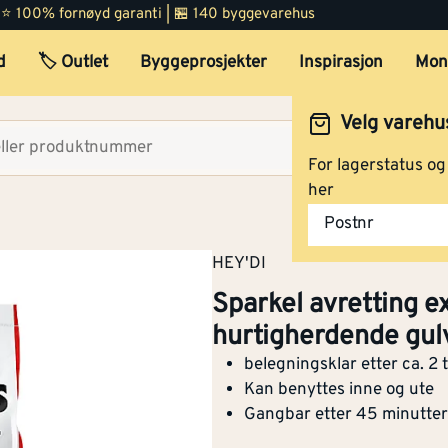
 | ⭐ 100% fornøyd garanti | 🏪 140 byggevarehus
d
🏷️ Outlet
Byggeprosjekter
Inspirasjon
Mon
Velg varehu
Velg lag
For lagerstatus o
her
Avrettingsmasse express 1
Postnr
hurtigherdende gulvspark
HEY'DI
Sparkel avretting e
hurtigherdende gul
Sparkel avretting express 
hurtigherdende gulvspark
belegningsklar etter ca. 2 
Kan benyttes inne og ute
Gangbar etter 45 minutter