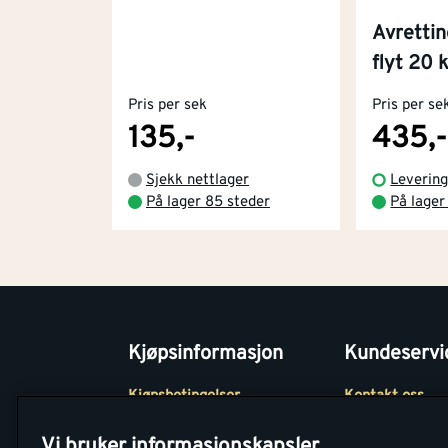
Avretti
flyt 20 
Pris per sek
Pris per se
135,-
435,-
Sjekk nettlager
Levering
På lager 85 steder
På lager
Kjøpsinformasjon
Kundeservi
Kjøpsbetingelser
Kontakt oss
Betaling
Tjenester
Vi bruker informasjonskapsler