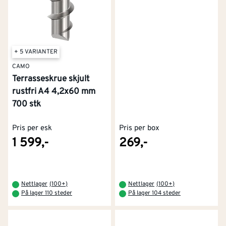
+ 5 VARIANTER
CAMO
Terrasseskrue skjult
rustfri A4 4,2x60 mm
700 stk
Pris per esk
Pris per box
1 599,-
269,-
Nettlager
(
100+
)
Nettlager
(
100+
)
På lager 110 steder
På lager 104 steder