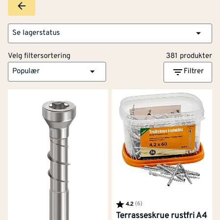
Se lagerstatus
Velg filtersortering
381 produkter
Populær
Filtrer
Karakter:
(6)
av 5 mulige
4.2
Terrasseskrue rustfri A4