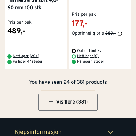
Farmerskrue sort 4,8-
60 mm 100 stk
Pris per pak
177,-
Pris per pak
489,-
Opprinnelig pris
389,-
Outlet 1 butikk
Kontakt oss
Om Montér
Nettlager
(
20+
)
Nettlager (0)
På lager 47 steder
På lager 1 steder
Kjøpsbetingelser
Tjenester
Byggevarehus og åpningstider
You have seen 24 of 381 products
Betaling
Montér Klubb
Prismatch
Netthandel
Vis flere (381)
Medlemsavtaler
100% fornøydgaranti
Retur- og angrerettsskjema
Montér Bedrift
Ledige stillinger
Kjøpsinformasjon