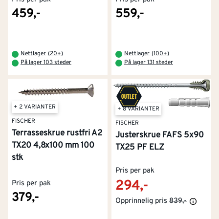
459,-
559,-
Nettlager
(
20+
)
Nettlager
(
100+
)
På lager 103 steder
På lager 131 steder
+ 2 VARIANTER
+ 8 VARIANTER
FISCHER
FISCHER
Terrasseskrue rustfri A2
Justerskrue FAFS 5x90
TX20 4,8x100 mm 100
TX25 PF ELZ
stk
Pris per pak
294,-
Pris per pak
379,-
Opprinnelig pris
839,-