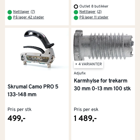
Outlet 8 butikker
Nettlager
(
7
)
Nettlager
(
2
)
På lager 42 steder
På lager 11 steder
+ 4 VARIANTER
Adjufix
Karmhylse for trekarm
Skrumal Camo PRO 5
30 mm 0-13 mm 100 stk
133-148 mm
Pris per stk
Pris per esk
499,-
1 489,-