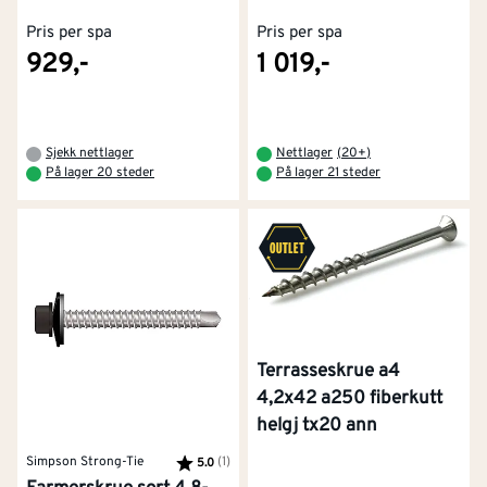
Pris per spa
Pris per spa
929,-
1 019,-
Sjekk nettlager
Nettlager
(
20+
)
På lager 20 steder
På lager 21 steder
Terrasseskrue a4
4,2x42 a250 fiberkutt
helgj tx20 ann
Simpson Strong-Tie
Karakter:
(1)
av 5 mulige
5.0