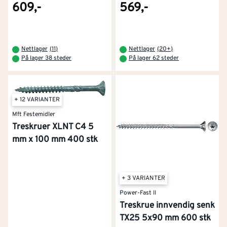
609,-
569,-
Nettlager
(
11
)
Nettlager
(
20+
)
På lager 38 steder
På lager 62 steder
+ 12 VARIANTER
Mft Festemidler
Treskruer XLNT C4 5
mm x 100 mm 400 stk
+ 3 VARIANTER
Power-Fast II
Treskrue innvendig senk
TX25 5x90 mm 600 stk