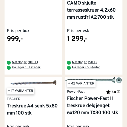
CAMO skjulte
terrasseskruer 4,2x60
mm rustfri A2 700 stk
Pris per box
Pris per esk
999,-
1 299,-
Nettlager
(
100+
)
Nettlager
(
50+
)
På lager 101 steder
På lager 89 steder
+ 42 VARIANTER
+ 17 VARIANTER
Power-Fast II
Karakter:
(1)
av 5
5.0
Fischer Power-Fast II
FISCHER
treskrue delgjenget
Treskrue A4 senk 5x80
6x120 mm TX30 100 stk
mm 100 stk
Pris per pak
Pris per pak