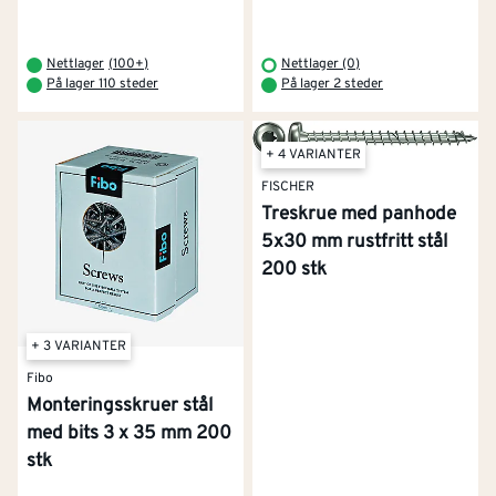
Nettlager
(
100+
)
Nettlager (0)
På lager 110 steder
På lager 2 steder
+ 4 VARIANTER
FISCHER
Treskrue med panhode
5x30 mm rustfritt stål
200 stk
+ 3 VARIANTER
Fibo
Monteringsskruer stål
med bits 3 x 35 mm 200
stk