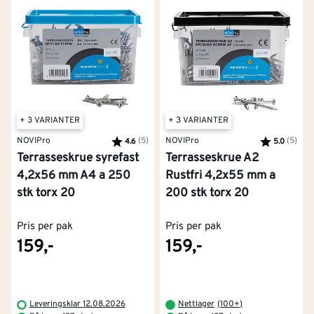
+ 3 VARIANTER
+ 3 VARIANTER
NOVIPro
Karakter:
(5)
av 5 mulige
NOVIPro
Karakter:
(5)
av 5
4.6
5.0
Terrasseskrue syrefast
Terrasseskrue A2
4,2x56 mm A4 a 250
Rustfri 4,2x55 mm a
stk torx 20
200 stk torx 20
Pris per pak
Pris per pak
159,-
159,-
Leveringsklar 12.08.2026
Nettlager
(
100+
)