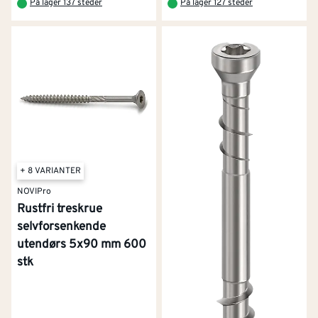
På lager 137 steder
På lager 127 steder
+ 8 VARIANTER
NOVIPro
Rustfri treskrue
selvforsenkende
utendørs 5x90 mm 600
stk