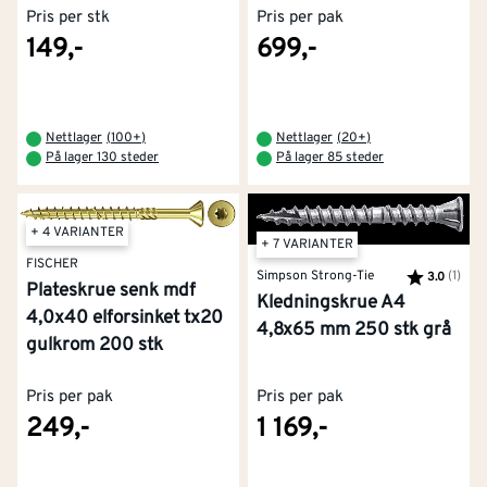
Pris per stk
Pris per pak
149,-
699,-
Nettlager
(
100+
)
Nettlager
(
20+
)
På lager 130 steder
På lager 85 steder
+ 4 VARIANTER
+ 7 VARIANTER
FISCHER
Simpson Strong-Tie
Karakter:
(1)
av 5
3.0
Plateskrue senk mdf
Kledningskrue A4
4,0x40 elforsinket tx20
4,8x65 mm 250 stk grå
gulkrom 200 stk
Pris per pak
Pris per pak
249,-
1 169,-