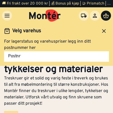
🚚 Fri frakt over 20 000 kr | 💰 Bonus på kjøp | 🤝 Prismatch | ⭐ 100% fornøyd garanti | 🏪 140 byggevarehus
Velg varehus
For lagerstatus og varehuspriser legg inn ditt
Festemidler
Skruer
Treskruer
postnummer her
Treskruer i ulike lengder,
Postnr
tykkelser og materialer
Treskruer gir et solid og varig feste i treverk og brukes
til alt fra møbelmontering til større konstruksjoner. Hos
Montér finner du treskruer i ulike lengder, tykkelser og
materialer. Utforsk vårt utvalg og finn skruene som
passer ditt prosjekt!