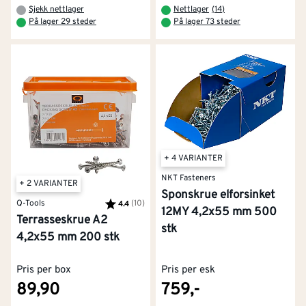
Sjekk nettlager
Nettlager
(
14
)
På lager 29 steder
På lager 73 steder
+ 4 VARIANTER
NKT Fasteners
+ 2 VARIANTER
Sponskrue elforsinket
Q-Tools
Karakter:
(10)
av 5 mulige
4.4
12MY 4,2x55 mm 500
Terrasseskrue A2
stk
4,2x55 mm 200 stk
Pris per box
Pris per esk
89,90
759,-