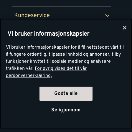
Retur av EE-avfall
Personvern
Kundeservice
Våre kjøkkensentre
Vi bruker informasjonskapsler
Montér
Vi bruker informasjonskapsler for å få nettstedet vårt til
å fungere ordentlig, tilpasse innhold og annonser, tilby
funksjoner knyttet til sosiale medier og analysere
trafikken vår.
For øvrig vises det til vår
personvernerklæring.
4.1
Basert på 1251 stemmer
Godta alle
Se igjennom
Copyright Montér 2026