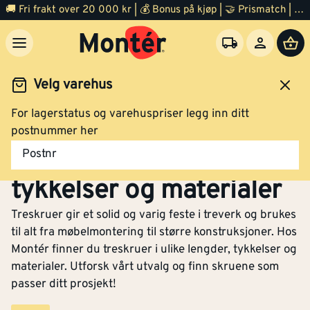
🚚 Fri frakt over 20 000 kr | 💰 Bonus på kjøp | 🤝 Prismatch | ⭐ 100% fornøyd garanti | 🏪 140 byggevarehus
Velg varehus
For lagerstatus og varehuspriser legg inn ditt
Festemidler
Skruer
Treskruer
postnummer her
Treskruer i ulike lengder,
Postnr
tykkelser og materialer
Treskruer gir et solid og varig feste i treverk og brukes
til alt fra møbelmontering til større konstruksjoner. Hos
Montér finner du treskruer i ulike lengder, tykkelser og
materialer. Utforsk vårt utvalg og finn skruene som
passer ditt prosjekt!