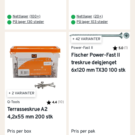
Nettlager
(
100+
)
Nettlager
(
20+
)
På lager 130 steder
På lager 103 steder
+ 42 VARIANTER
Power-Fast II
Karakter:
(1)
av 5
5.0
Fischer Power-Fast II
treskrue delgjenget
6x120 mm TX30 100 stk
+ 2 VARIANTER
Q-Tools
Karakter:
(10)
av 5 mulige
4.4
Terrasseskrue A2
4,2x55 mm 200 stk
Pris per box
Pris per pak