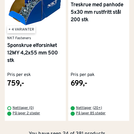
Treskrue med panhode
5x30 mm rustfritt stål
200 stk
+ 4 VARIANTER
NKT Fasteners
Sponskrue elforsinket
12MY 4,2x55 mm 500
stk
Pris per esk
Pris per pak
759,-
699,-
Kontakt oss
Om Montér
Nettlager (0)
Nettlager
(
20+
)
På lager 2 steder
På lager 85 steder
Kjøpsbetingelser
Tjenester
Byggevarehus og åpningstider