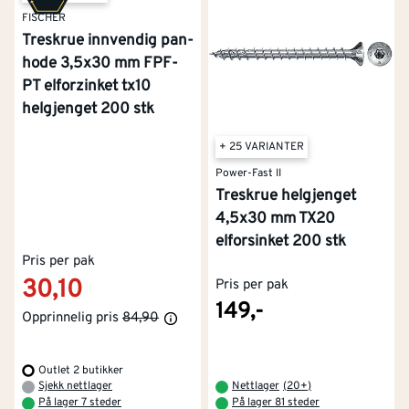
FISCHER
Treskrue innvendig pan-
hode 3,5x30 mm FPF-
PT elforzinket tx10
helgjenget 200 stk
+ 25 VARIANTER
Power-Fast II
Treskrue helgjenget
4,5x30 mm TX20
elforsinket 200 stk
Pris per pak
30,10
Pris per pak
149,-
Opprinnelig pris
84,90
Outlet 2 butikker
Sjekk nettlager
Nettlager
(
20+
)
På lager 7 steder
På lager 81 steder