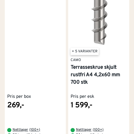
+ 5 VARIANTER
CAMO
Terrasseskrue skjult
rustfri A4 4,2x60 mm
700 stk
Pris per box
Pris per esk
269,-
1 599,-
Nettlager
(
100+
)
Nettlager
(
100+
)