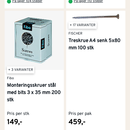
På lager 104 steder
På lager 110 steder
+ 17 VARIANTER
FISCHER
Treskrue A4 senk 5x80
mm 100 stk
+ 3 VARIANTER
Fibo
Monteringsskruer stål
med bits 3 x 35 mm 200
stk
Pris per stk
Pris per pak
149,-
459,-