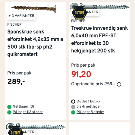
+ 5 VARIANTER
+ 3 VARIANTER
FISCHER
FISCHER
Treskrue innvendig senk
Sponskrue senk
6,0x40 mm FPF-ST
elforzinket 4,2x35 mm a
elforzinket tx 30
500 stk fbp-sp ph2
helgjenget 200 stk
gulkromatert
Pris per pak
91,20
Pris per pak
289,-
Opprinnelig pris
259,-
Outlet 1 butikk
Nettlager
(
3
)
Sjekk nettlager
På lager 113 steder
På lager 5 steder
+ 3 VARIANTER