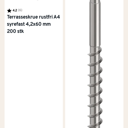
Karakter:
(6)
av 5 mulige
4.2
Terrasseskrue rustfri A4
syrefast 4,2x60 mm
200 stk