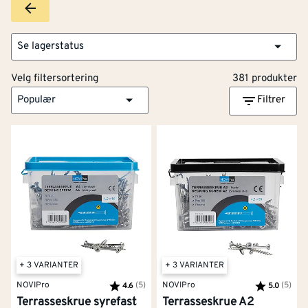
Se lagerstatus
Velg filtersortering
381 produkter
Populær
Filtrer
+ 3 VARIANTER
+ 3 VARIANTER
NOVIPro
Karakter:
(5)
av 5 mulige
NOVIPro
Karakter:
(5)
av 5
4.6
5.0
Terrasseskrue syrefast
Terrasseskrue A2