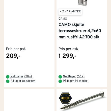
+ 2 VARIANTER
CAMO
CAMO skjulte
terrasseskruer 4,2x60
mm rustfri A2 700 stk
Pris per pak
Pris per esk
209,-
1 299,-
Nettlager
(
50+
)
Nettlager
(
50+
)
På lager 86 steder
På lager 89 steder