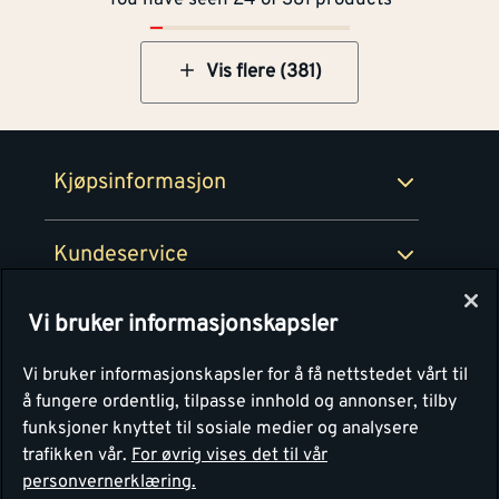
You have seen 24 of 381 products
Betaling
Montér Klubb
Prismatch
Netthandel
Vis flere (381)
Medlemsavtaler
100% fornøydgaranti
Retur- og angrerettsskjema
Montér Bedrift
Ledige stillinger
Kjøpsinformasjon
Retur av EE-avfall
Personvern
Kundeservice
Våre kjøkkensentre
Vi bruker informasjonskapsler
Montér
Vi bruker informasjonskapsler for å få nettstedet vårt til
å fungere ordentlig, tilpasse innhold og annonser, tilby
funksjoner knyttet til sosiale medier og analysere
trafikken vår.
For øvrig vises det til vår
personvernerklæring.