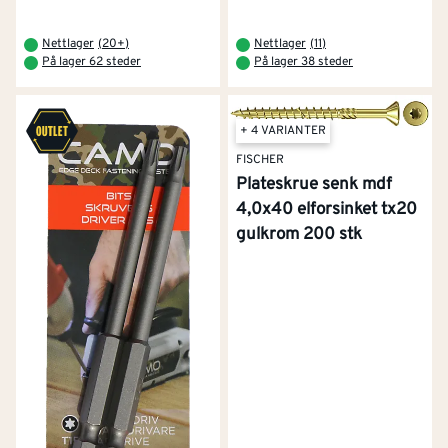
Nettlager
(
20+
)
Nettlager
(
11
)
På lager 62 steder
På lager 38 steder
+ 4 VARIANTER
FISCHER
Plateskrue senk mdf
4,0x40 elforsinket tx20
gulkrom 200 stk