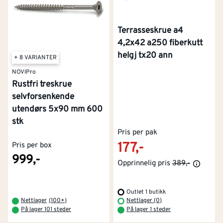
Terrasseskrue a4
4,2x42 a250 fiberkutt
helgj tx20 ann
+ 8 VARIANTER
NOVIPro
Rustfri treskrue
selvforsenkende
utendørs 5x90 mm 600
stk
Pris per pak
177,-
Pris per box
999,-
Opprinnelig pris
389,-
Outlet 1 butikk
Nettlager
(
100+
)
Nettlager (0)
På lager 101 steder
På lager 1 steder