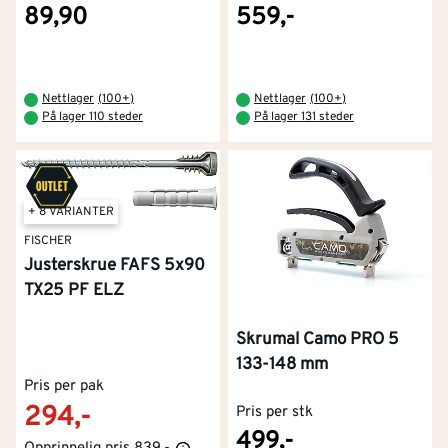
89,90
559,-
Nettlager
(
100+
)
Nettlager
(
100+
)
På lager 110 steder
På lager 131 steder
+ 8 VARIANTER
FISCHER
Justerskrue FAFS 5x90
TX25 PF ELZ
Skrumal Camo PRO 5
133-148 mm
Pris per pak
294,-
Pris per stk
499,-