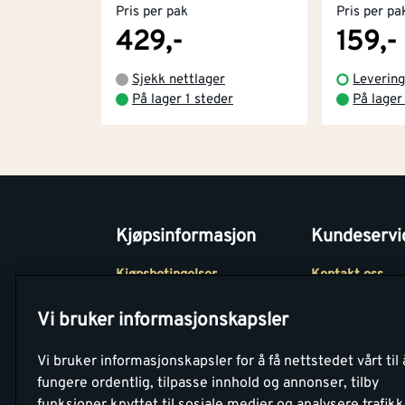
Pris per pak
Pris per pa
429,-
159,-
Sjekk nettlager
Levering
På lager 1 steder
På lager
Kjøpsinformasjon
Kundeservi
Kjøpsbetingelser
Kontakt oss
Betaling
Tjenester
Vi bruker informasjonskapsler
Netthandel
Montér Klubb
Vi bruker informasjonskapsler for å få nettstedet vårt til 
Retur- og
Medlemsavtale
fungere ordentlig, tilpasse innhold og annonser, tilby
angrerettsskjema
funksjoner knyttet til sosiale medier og analysere trafik