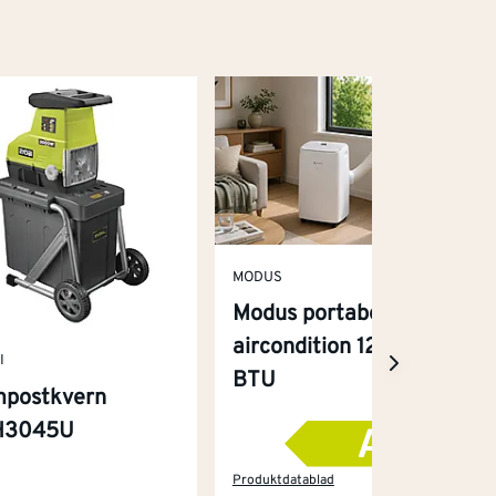
MODUS
Modus portabel
aircondition 12000
I
BTU
postkvern
H3045U
Produktdatablad