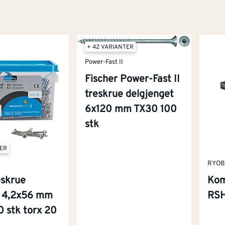
+ 42 VARIANTER
Power-Fast II
Fischer Power-Fast II
treskrue delgjenget
6x120 mm TX30 100
stk
TER
RYOB
eskrue
Kom
t 4,2x56 mm
RS
0 stk torx 20