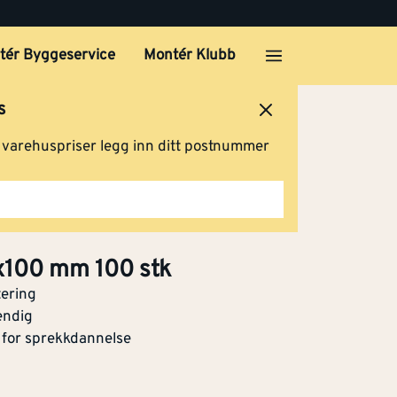
Klikk og hent
tér Byggeservice
Montér Klubb
mm
s
Klikk og hent
ersted
Logg inn
Handlevogn
g varehuspriser legg inn ditt postnummer
 mm
Klikk og hent
x100 mm 100 stk
tering
 mm
endig
 for sprekkdannelse
Klikk og hent