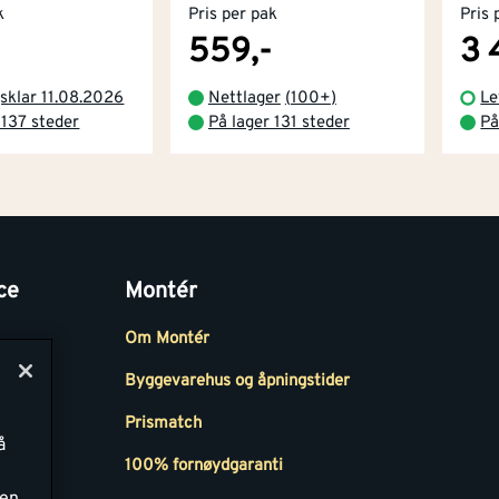
k
Pris per pak
Pris 
559,-
3 
sklar 11.08.2026
Nettlager
(
100+
)
Le
 137 steder
På lager 131 steder
På
ce
Montér
Om Montér
Byggevarehus og åpningstider
Prismatch
å
r
100% fornøydgaranti
ken