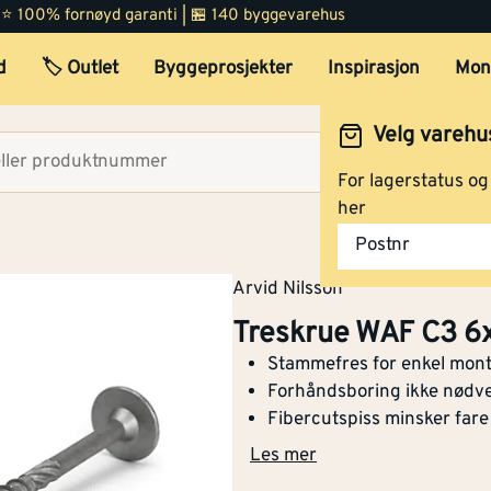
 | ⭐ 100% fornøyd garanti | 🏪 140 byggevarehus
d
🏷️ Outlet
Byggeprosjekter
Inspirasjon
Mon
Treskrue WAF C3 8x240 
25 stk
Velg varehu
Velg lag
For lagerstatus o
her
Treskrue WAF C3 10x240
Postnr
25 stk
Arvid Nilsson
Treskrue WAF C3 6
Stammefres for enkel mon
Treskrue WAF C3 10x280
Forhåndsboring ikke nødv
25 stk
Fibercutspiss minsker fare
Les mer