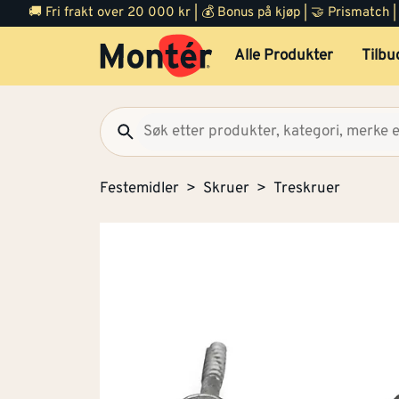
🚚 Fri frakt over 20 000 kr | 💰 Bonus på kjøp | 🤝 Prismatch
Alle Produkter
Tilbu
Festemidler
Skruer
Treskruer