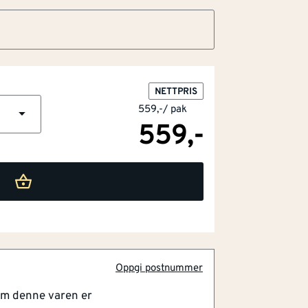
NETTPRIS
559,-
/
pak
559,-
tering
endig
 for sprekkdannelse
 bruk
Oppgi postnummer
om denne varen er
ode