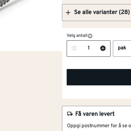
Se alle varianter (28)
Velg antall
Antall
pak
NOBB
51433196
With shank ribs
Ja
Artikkelnummer
101278803
Herdet
Ja
Stammefres for enkel mon
Forhåndsboring ikke nødv
Materiale
Stål
Fibercutspiss minsker fare
For innendørs og utendørs
Sportype
Torx
Få varen levert
CE-merket
Oppgi postnummer for å se 
Hodeform
Flath