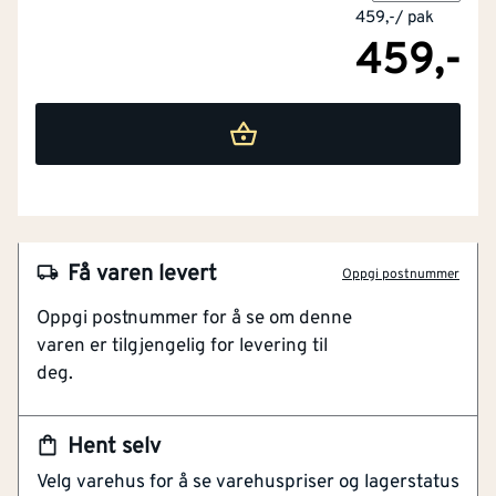
459,-
/
pak
459,-
Få varen levert
Oppgi postnummer
Oppgi postnummer for å se om denne
varen er tilgjengelig for levering til
NOBB
55520655
deg.
Lengde (mm)
[mm]
60
Artikkelnummer
101251577
Hent selv
Til utvendig montering
Klimaeffe
3.3
[kg CO₂-eq/m²]
Velg varehus for å se varehuspriser og lagerstatus
kt