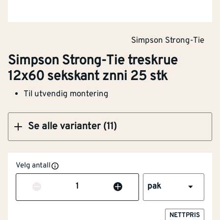
Simpson Strong-Tie treskrue 12x180 sekskant
znni 25 stk
Simpson Strong-Tie
Simpson Strong-Tie treskrue
12x60 sekskant znni 25 stk
Klikk og hent
Til utvendig montering
Se alle varianter (11)
Velg antall
Antall
pak
NETTPRIS