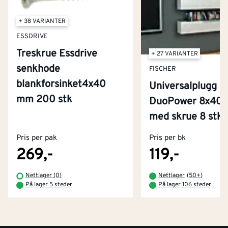
+ 38 VARIANTER
ESSDRIVE
Treskrue Essdrive
+ 27 VARIANTER
senkhode
FISCHER
blankforsinket4x40
Universalplugg
mm 200 stk
DuoPower 8x40
Kontakt oss
med skrue 8 stk
Om Montér
Pris per pak
Pris per bk
Kjøpsbetingelser
Tjenester
Byggevarehus og åpningstider
269,-
119,-
Betaling
Montér Klubb
Nettlager (0)
Nettlager
(
50+
)
Prismatch
På lager 5 steder
På lager 106 steder
Netthandel
Medlemsavtaler
100% fornøydgaranti
Retur- og angrerettsskjema