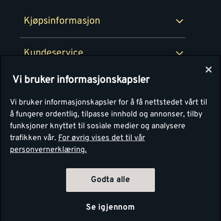
Montér Bedrift
Ledige stillinger
Kjøpsinformasjon
Retur av EE-avfall
Personvern
Kundeservice
Våre kjøkkensentre
Vi bruker informasjonskapsler
Montér
Vi bruker informasjonskapsler for å få nettstedet vårt til
å fungere ordentlig, tilpasse innhold og annonser, tilby
funksjoner knyttet til sosiale medier og analysere
trafikken vår.
For øvrig vises det til vår
personvernerklæring.
Godta alle
Se igjennom