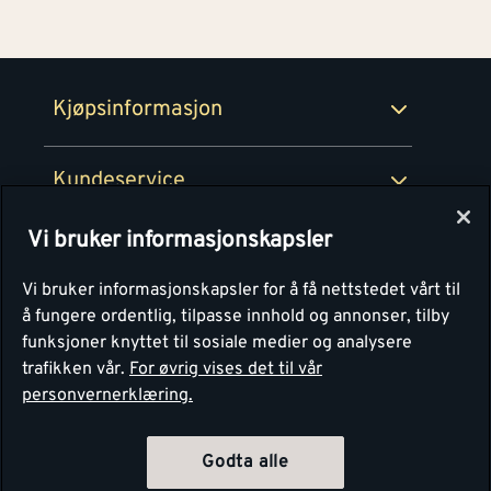
Medlemsavtaler
100% fornøydgaranti
Retur- og angrerettsskjema
Montér Bedrift
Ledige stillinger
Kjøpsinformasjon
Retur av EE-avfall
Personvern
Kundeservice
Våre kjøkkensentre
Vi bruker informasjonskapsler
Montér
Vi bruker informasjonskapsler for å få nettstedet vårt til
å fungere ordentlig, tilpasse innhold og annonser, tilby
funksjoner knyttet til sosiale medier og analysere
trafikken vår.
For øvrig vises det til vår
personvernerklæring.
Godta alle