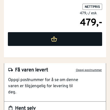
NETTPRIS
479,-
/
esk
479,-
NOBB
55314295
Artikkelnummer
101282590
Panhode
Få varen levert
Oppgi postnummer
Av rustfritt stål
Oppgi postnummer for å se om denne
Konisk form
varen er tilgjengelig for levering til
Korrosjonsklasse C4
deg.
TX20 bitsfeste
MFT Rennekrokskrue er produsert i rustfritt stål A2,
Hent selv