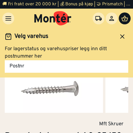
🚚 Fri frakt over 20 000 kr | 💰 Bonus på kjøp | 🤝 Prismatch | ⭐ 100% fornøyd garanti | 🏪 140 byggevarehus
Velg varehus
For lagerstatus og varehuspriser legg inn ditt
Festemidler
Skruer
Treskruer
postnummer her
Postnr
Rennekrokskrue rustfri 4,8x35 150 stk
Klikk og hent
Mft Skruer