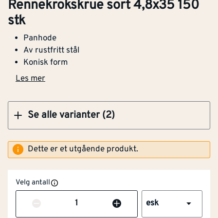
Rennekrokskrue sort 4,8x35 150
Rennekrokskrue sort 4,8x35 150 stk
stk
Panhode
Av rustfritt stål
Konisk form
Klikk og hent
Les mer
Se alle varianter (2)
Dette er et utgående produkt.
Velg antall
Antall
esk