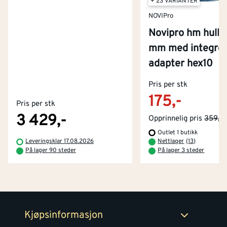
+ 23 VARIANTER
NOVIPro
Novipro hm hulls
mm med integrer
adapter hex10
Kontakt oss
Om Montér
Pris per stk
175,-
Pris per stk
Kjøpsbetingelser
Tjenester
Byggevarehus og åpningstider
3 429,-
Opprinnelig pris
359,-
Outlet 1 butikk
Betaling
Montér Klubb
Leveringsklar 17.08.2026
Nettlager
(
13
)
Prismatch
På lager 90 steder
På lager 3 steder
Netthandel
Medlemsavtaler
100% fornøydgaranti
Retur- og angrerettsskjema
Montér Bedrift
Ledige stillinger
Kjøpsinformasjon
Retur av EE-avfall