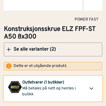
POWER FAST
Klikk og hent
Konstruksjonsskrue ELZ FPF-ST
A50 8x300
Se alle varianter (2)
Dette er et utgående produkt.
Montér Stormarked
923,-
Haugesund
(1 pak)
Outletvarer (1 butikker)
Klikk og hent
Opprinnelig pris
Må betales på nett og hentes i
2 629,-
butikk