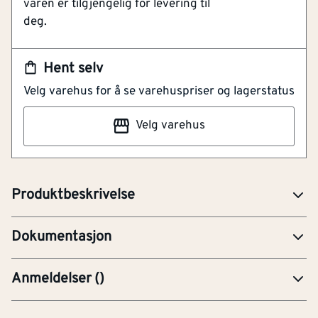
varen er tilgjengelig for levering til
deg.
NOBB
56789085
Artikkelnummer
Hent selv
101286123
Velg varehus for å se varehuspriser og lagerstatus
Konstruksjonsskrue fra Fischer med torx spor og
undersenket hode. Passer for konstruksjonsvirke til
Velg varehus
limtre og lignende sammenføyninger. Enkel, rask og
kostnadseffektiv innskruing grunnet Power-Fast
gjenger.
Produktbeskrivelse
ETA-Europeisk Teknisk Bedømmelse
Dokumentasjon
Anmeldelser
(
)