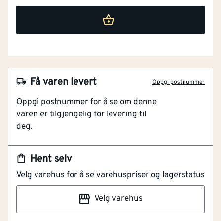
Få varen levert
Oppgi postnummer
Oppgi postnummer for å se om denne
varen er tilgjengelig for levering til
deg.
Hent selv
NOBB
49222346
Velg varehus for å se varehuspriser og lagerstatus
Artikkelnummer
101178484
Velg varehus
Ringmutter i overensstemmelse med DIN 582.
Bruksområde: Egnet for montering på gjengebolter