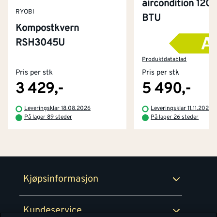
aircondition 120
RYOBI
BTU
Kompostkvern
RSH3045U
Kontakt oss
Om Montér
Produktdatablad
Pris per stk
Pris per stk
Kjøpsbetingelser
Tjenester
Byggevarehus og åpningstider
3 429,-
5 490,-
Betaling
Montér Klubb
Leveringsklar 18.08.2026
Leveringsklar 11.11.2026
Prismatch
På lager 89 steder
På lager 26 steder
Netthandel
Medlemsavtaler
100% fornøydgaranti
Retur- og angrerettsskjema
Montér Bedrift
Ledige stillinger
Kjøpsinformasjon
Retur av EE-avfall
Personvern
Kundeservice