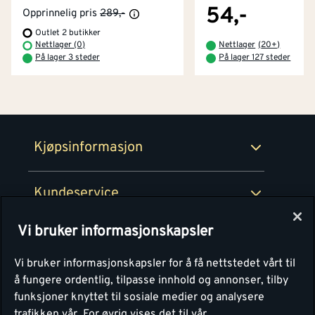
Tjenester
Byggevarehus og åpningstider
54,-
Opprinnelig pris
289,-
Outlet 2 butikker
Betaling
Montér Klubb
Nettlager (0)
Nettlager
(
20+
)
Prismatch
På lager 3 steder
På lager 127 steder
Netthandel
Medlemsavtaler
100% fornøydgaranti
Retur- og angrerettsskjema
Montér Bedrift
Ledige stillinger
Kjøpsinformasjon
Retur av EE-avfall
Personvern
Kundeservice
Våre kjøkkensentre
Vi bruker informasjonskapsler
Montér
Vi bruker informasjonskapsler for å få nettstedet vårt til
å fungere ordentlig, tilpasse innhold og annonser, tilby
funksjoner knyttet til sosiale medier og analysere
trafikken vår.
For øvrig vises det til vår