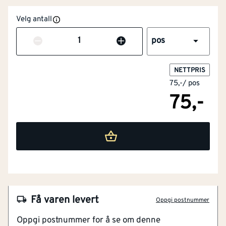
Velg antall
Antall
pos
NETTPRIS
75,-
/
pos
75,-
NOBB
25959057
Artikkelnummer
101106156
Enkel montering
Få varen levert
Oppgi postnummer
Solid festemekanisme
Oppgi postnummer for å se om denne
Tilpasset standard hengsler