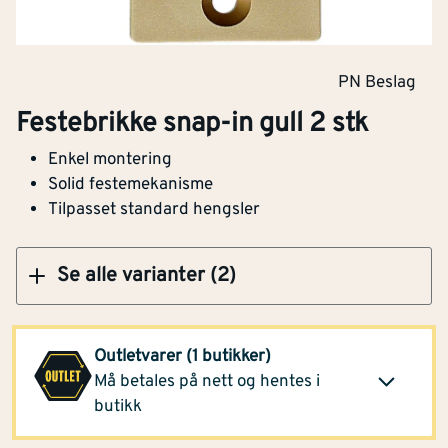
Festebrikke snap-in hvit 2 stk
PN Beslag
Festebrikke snap-in gull 2 stk
Enkel montering
Klikk og hent
Solid festemekanisme
Tilpasset standard hengsler
Se alle varianter (2)
Montér Porsgrunn
24,40
Outletvarer (1 butikker)
(12 pos)
Klikk og hent
Må betales på nett og hentes i
Opprinnelig pris
75,-
butikk