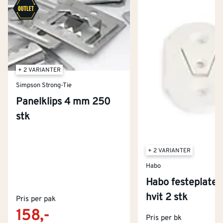
+ 2 VARIANTER
Simpson Strong-Tie
Panelklips 4 mm 250
stk
+ 2 VARIANTER
Habo
Habo festeplate 
Kontakt oss
hvit 2 stk
Pris per pak
Om Montér
158,-
Pris per bk
Kjøpsbetingelser