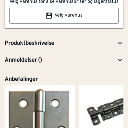
Velg varehus for å se varehuspriser og lagerstatus
Til innendørs bruk
Enkel montering
Velg varehus
Bladhengsel til innebruk. Passer godt til montering av
dører og skap.
Produktbeskrivelse
Anmeldelser
(
)
Anbefalinger