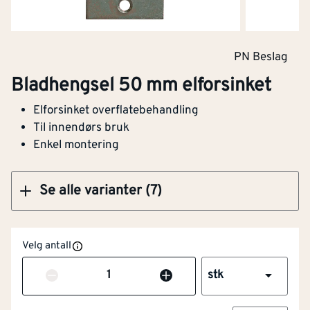
Bladhengsel 26x71 mm elforsinket
PN Beslag
Bladhengsel 50 mm elforsinket
Elforsinket overflatebehandling
Klikk og hent
Til innendørs bruk
Enkel montering
Se alle varianter (7)
Velg antall
Antall
stk