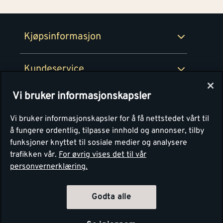
Retur- og angrerettsskjema
Montér Bedrift
Ledige stillinger
Kjøpsinformasjon
Retur av EE-avfall
Personvern
Kundeservice
Våre kjøkkensentre
Vi bruker informasjonskapsler
Montér
Vi bruker informasjonskapsler for å få nettstedet vårt til
å fungere ordentlig, tilpasse innhold og annonser, tilby
funksjoner knyttet til sosiale medier og analysere
trafikken vår.
For øvrig vises det til vår
personvernerklæring.
Godta alle