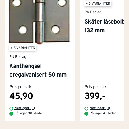
+ 3 VARIANTER
PN Beslag
Skåter låsebolt r
132 mm
+ 5 VARIANTER
PN Beslag
Kanthengsel
Kontakt oss
pregalvanisert 50 mm
Om Montér
Pris per stk
Pris per stk
Kjøpsbetingelser
Tjenester
Byggevarehus og åpningstider
45,90
399,-
Betaling
Montér Klubb
Nettlager (0)
Nettlager (0)
Prismatch
På lager 30 steder
På lager 4 steder
Netthandel
Medlemsavtaler
100% fornøydgaranti