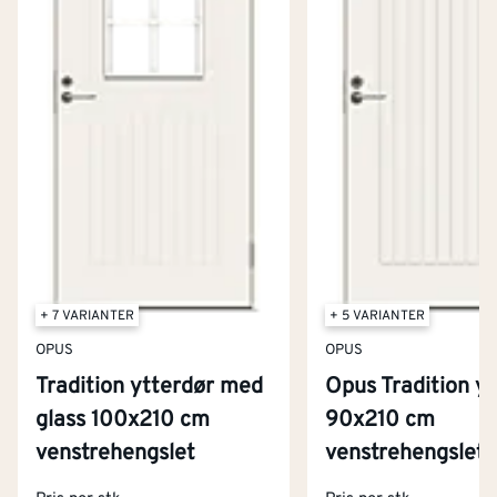
+ 7 VARIANTER
+ 5 VARIANTER
OPUS
OPUS
Tradition ytterdør med
Opus Tradition y
glass 100x210 cm
90x210 cm
Kontakt oss
venstrehengslet
venstrehengslet
Om Montér