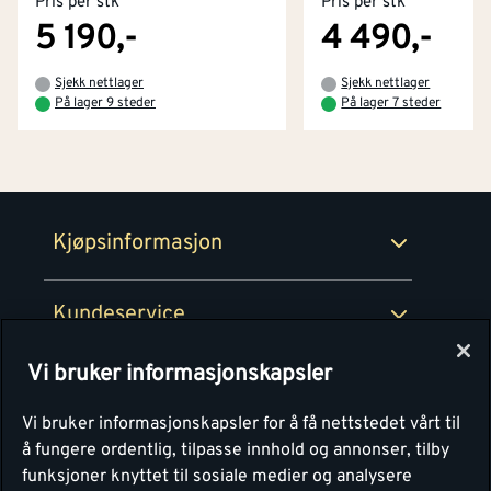
Pris per stk
Pris per stk
Kjøpsbetingelser
Tjenester
Byggevarehus og åpningstider
5 190,-
4 490,-
Betaling
Montér Klubb
Sjekk nettlager
Sjekk nettlager
Prismatch
På lager 9 steder
På lager 7 steder
Netthandel
Medlemsavtaler
100% fornøydgaranti
Retur- og angrerettsskjema
Montér Bedrift
Ledige stillinger
Kjøpsinformasjon
Retur av EE-avfall
Personvern
Kundeservice
Våre kjøkkensentre
Vi bruker informasjonskapsler
Montér
Vi bruker informasjonskapsler for å få nettstedet vårt til
å fungere ordentlig, tilpasse innhold og annonser, tilby
funksjoner knyttet til sosiale medier og analysere