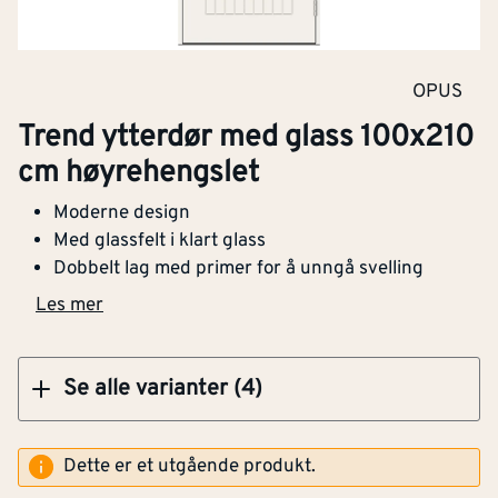
Klikk og hent
OPUS
Trend ytterdør med glass 90x210 cm
Trend ytterdør med glass 100x210
Montering av ytterdør.
høyrehengslet
Montering av ny standard singel dør i henhold
cm høyrehengslet
til gjeldende byggetekniske krav.
Moderne design
7 590,-
kr per
stk
+
kr
7 590,-
Med glassfelt i klart glass
Dobbelt lag med primer for å unngå svelling
Klikk og hent
Ta med gammel dør
Les mer
Håndverker tar med seg og kaster gammel dør
på avfallsstasjon.
1 050,-
kr per
stk
+
kr
1 050,-
Se alle varianter (4)
Befaring av oppdrag
Profesjonell befaring sikrer riktige mål,
Dette er et utgående produkt.
produktvalg, og fast pris på eventuelle