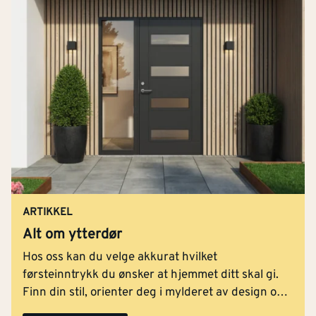
eksempel på hytter og hus som kan være utsatt
for sjøsprøyt.
Hengsler,
dørhåndtak
og andre detaljer bør være av
høy kvalitet for god holdbarhet.
Design og farge på døren
Ytterdøren bør passe til husets arkitektur og din
personlige stil. Valg av farge og utforming på
ytterdøren, kan dessuten endre hele inntrykket av
fasaden på huset.
ARTIKKEL
Alt om ytterdør
Hos oss finner du ytterdører i mange farger og design.
Hos oss kan du velge akkurat hvilket
De fleste dørene kommer i standard fargevalg, men
førsteinntrykk du ønsker at hjemmet ditt skal gi.
kan tilpasses dine ønsker mot et tillegg i prisen.
Finn din stil, orienter deg i mylderet av design og
Kontakt ditt nærmeste byggevarehus for mer
funksjonalitet, og tilpass valget av ytterdør helt