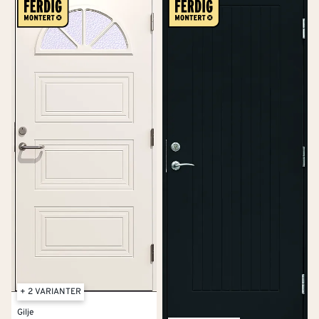
til avfallsdeponiet.
Det er også mulig å bestille montering av
elektronisk
lås
til døren.
Les mindre
+ 2 VARIANTER
Gilje