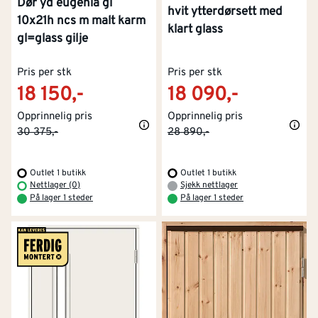
Dør yd eugenia gl
hvit ytterdørsett med
10x21h ncs m malt karm
klart glass
gl=glass gilje
Pris per stk
Pris per stk
18 150,-
18 090,-
Opprinnelig pris
Opprinnelig pris
30 375,-
28 890,-
Outlet 1 butikk
Outlet 1 butikk
Nettlager (0)
Sjekk nettlager
På lager 1 steder
På lager 1 steder