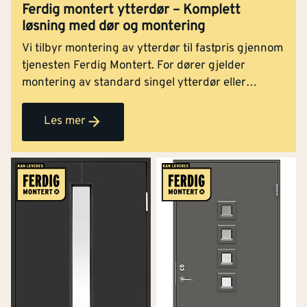
Ferdig montert ytterdør – Komplett
løsning med dør og montering
Vi tilbyr montering av ytterdør til fastpris gjennom
tjenesten Ferdig Montert. For dører gjelder
montering av standard singel ytterdør eller
balkongdør med karm. Les mer om tjenesten og se
priseksempler!
Les mer