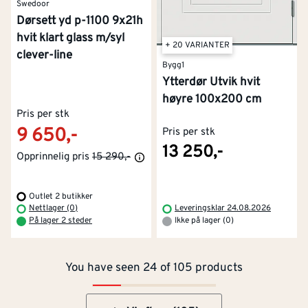
Swedoor
Dørsett yd p-1100 9x21h
hvit klart glass m/syl
+ 20 VARIANTER
clever-line
Bygg1
Ytterdør Utvik hvit
høyre 100x200 cm
Pris per stk
9 650,-
Pris per stk
13 250,-
Opprinnelig pris
15 290,-
Outlet 2 butikker
Kontakt oss
Om Montér
Nettlager (0)
Leveringsklar 24.08.2026
På lager 2 steder
Ikke på lager (0)
Kjøpsbetingelser
Tjenester
Byggevarehus og åpningstider
You have seen 24 of 105 products
Betaling
Montér Klubb
Prismatch