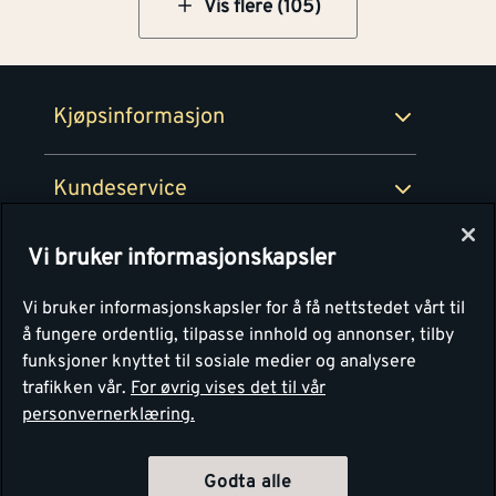
Netthandel
Vis flere (105)
Medlemsavtaler
100% fornøydgaranti
Retur- og angrerettsskjema
Montér Bedrift
Ledige stillinger
Kjøpsinformasjon
Retur av EE-avfall
Personvern
Kundeservice
Våre kjøkkensentre
Vi bruker informasjonskapsler
Montér
Vi bruker informasjonskapsler for å få nettstedet vårt til
å fungere ordentlig, tilpasse innhold og annonser, tilby
funksjoner knyttet til sosiale medier og analysere
trafikken vår.
For øvrig vises det til vår
personvernerklæring.
4.1
Basert på 1251 stemmer
Godta alle