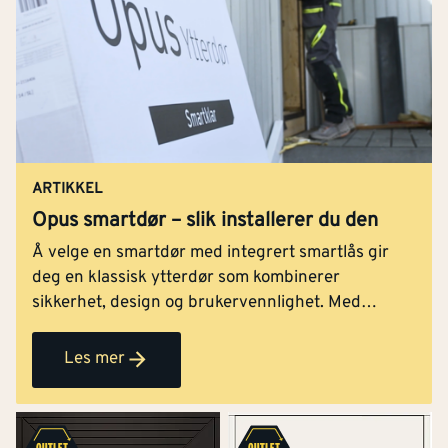
ARTIKKEL
Opus smartdør – slik installerer du den
Å velge en smartdør med integrert smartlås gir
deg en klassisk ytterdør som kombinerer
sikkerhet, design og brukervennlighet. Med
løsninger som Opus ytterdør med Harmonie Smart
får du en komplett løsning. Du slipper
Les mer
ettermontering og synlige smartkomponenter på
døren. I stedet får du en stilren ytterdør med
teknologi som gjør hverdagen enklere.