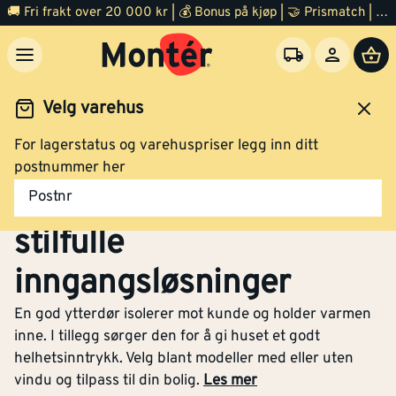
🚚 Fri frakt over 20 000 kr | 💰 Bonus på kjøp | 🤝 Prismatch | ⭐ 100% fornøyd garanti | 🏪 140 byggevarehus
Velg varehus
For lagerstatus og varehuspriser legg inn ditt
Dør
Ytterdør
postnummer her
Ytterdør - Isolerende og
Postnr
stilfulle
inngangsløsninger
En god ytterdør isolerer mot kunde og holder varmen
inne. I tillegg sørger den for å gi huset et godt
helhetsinntrykk. Velg blant modeller med eller uten
vindu og tilpass til din bolig.
Les mer