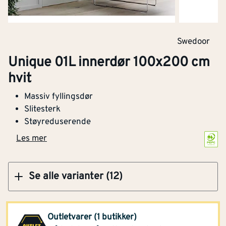
Klikk og hent
Swedoor
Swedoor Unique 01L innerdør 100x210 cm
Unique 01L innerdør 100x200 cm
hvit
hvit
Massiv fyllingsdør
Slitesterk
Støyreduserende
Klikk og hent
Les mer
Se alle varianter (12)
Montér Eidsvåg i
1 859,-
Romsdal
(1 stk)
Outletvarer (1 butikker)
Klikk og hent
Opprinnelig pris