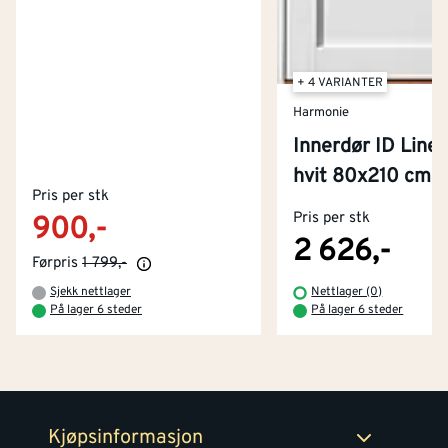
+ 4 VARIANTER
Harmonie
Innerdør ID Line 1
Kontakt oss
hvit 80x210 cm
Om Montér
Pris per stk
Pris per stk
900,-
Kjøpsbetingelser
Tjenester
Byggevarehus og åpningstider
2 626,-
Førpris
1 799,-
Betaling
Montér Klubb
Sjekk nettlager
Nettlager (0)
Prismatch
På lager 6 steder
På lager 6 steder
Netthandel
Medlemsavtaler
100% fornøydgaranti
Retur- og angrerettsskjema
Montér Bedrift
Ledige stillinger
Kjøpsinformasjon