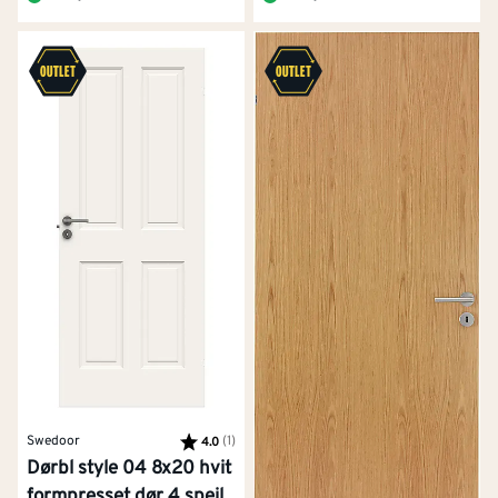
Swedoor
Karakter:
(1)
av 5 mulige
4.0
Dørbl style 04 8x20 hvit
formpresset dør 4 speil