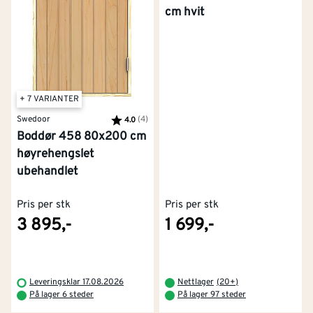
cm hvit
+ 7 VARIANTER
Swedoor
Karakter:
(4)
av 5 mulige
4.0
Boddør 458 80x200 cm
høyrehengslet
ubehandlet
Pris per stk
Pris per stk
3 895,-
1 699,-
Leveringsklar 17.08.2026
Nettlager
(
20+
)
På lager 6 steder
På lager 97 steder