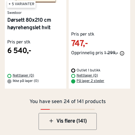
+ 5 VARIANTER
Swedoor
Dørsett 80x210 cm
høyrehengslet hvit
Pris per stk
747,-
Pris per stk
6 540,-
Opprinnelig pris
1 299,-
Outlet 1 butikk
Kontakt oss
Om Montér
Nettlager (0)
Nettlager (0)
Ikke på lager (0)
På lager 2 steder
Kjøpsbetingelser
Tjenester
Byggevarehus og åpningstider
You have seen 24 of 141 products
Betaling
Montér Klubb
Prismatch
Netthandel
Vis flere (141)
Medlemsavtaler
100% fornøydgaranti