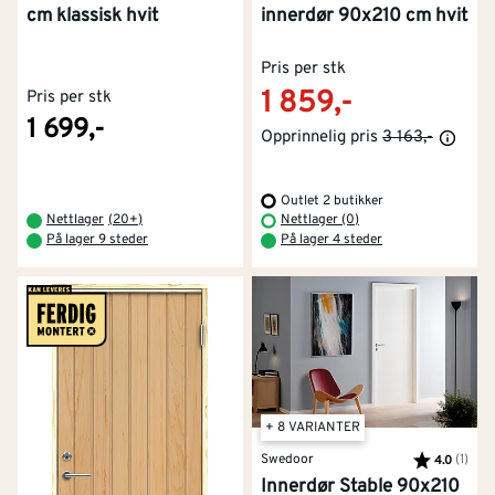
cm klassisk hvit
innerdør 90x210 cm hvit
Pris per stk
1 859,-
Pris per stk
1 699,-
Opprinnelig pris
3 163,-
Outlet 2 butikker
Nettlager
(
20+
)
Nettlager (0)
På lager 9 steder
På lager 4 steder
+ 8 VARIANTER
Swedoor
Karakter:
(1)
av 5
4.0
Innerdør Stable 90x210