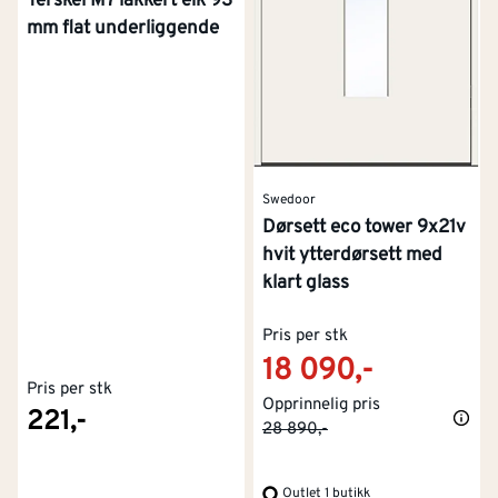
Terskel M7 lakkert eik 93
mm flat underliggende
Swedoor
Dørsett eco tower 9x21v
hvit ytterdørsett med
klart glass
Pris per stk
18 090,-
Pris per stk
Opprinnelig pris
221,-
28 890,-
Outlet 1 butikk