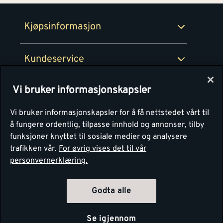
Retur- og angrerettsskjema
Montér Bedrift
Ledige stillinger
Kjøpsinformasjon
Retur av EE-avfall
Personvern
Kundeservice
Våre kjøkkensentre
Vi bruker informasjonskapsler
Montér
Vi bruker informasjonskapsler for å få nettstedet vårt til
å fungere ordentlig, tilpasse innhold og annonser, tilby
funksjoner knyttet til sosiale medier og analysere
trafikken vår.
For øvrig vises det til vår
personvernerklæring.
4.1
Basert på 1251 stemmer
Godta alle
Se igjennom