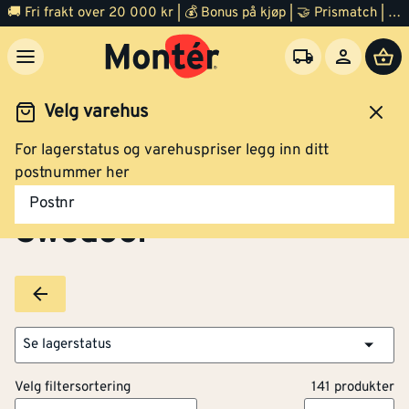
🚚 Fri frakt over 20 000 kr | 💰 Bonus på kjøp | 🤝 Prismatch | ⭐ 100% fornøyd garanti | 🏪 140 byggevarehus
Velg varehus
For lagerstatus og varehuspriser legg inn ditt
Brands
Swedoor
postnummer her
Postnr
Swedoor
Se lagerstatus
Velg filtersortering
141 produkter