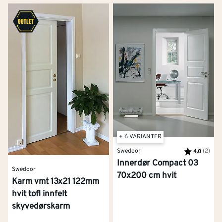
+ 6 VARIANTER
Swedoor
Karakter:
(2)
av 5
4.0
Innerdør Compact 03
Swedoor
70x200 cm hvit
Karm vmt 13x21 122mm
hvit tofl innfelt
skyvedørskarm