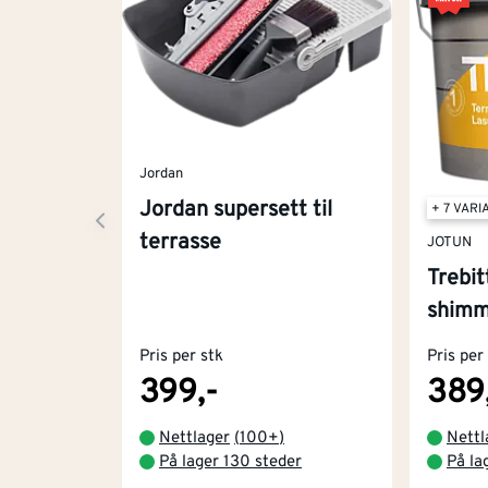
Jordan
Jordan supersett til
+ 7 VAR
terrasse
JOTUN
Trebit
shimme
Pris per stk
Pris per
399,-
389
Nettlager
(
100+
)
Nettl
På lager 130 steder
På la