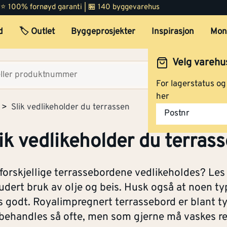
 | ⭐ 100% fornøyd garanti | 🏪 140 byggevarehus
d
🏷️ Outlet
Byggeprosjekter
Inspirasjon
Mon
Velg varehu
Velg lag
For lagerstatus o
her
Slik vedlikeholder du terrassen
Postnr
ik vedlikeholder du terras
forskjellige terrassebordene vedlikeholdes? Les
udert bruk av olje og beis. Husk også at noen t
s godt. Royalimpregnert terrassebord er blant t
behandles så ofte, men som gjerne må vaskes r