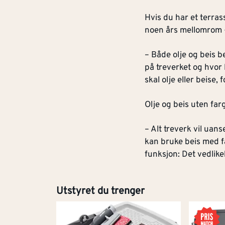
Hvis du har et terras
noen års mellomrom - 
– Både olje og beis 
på treverket og hvor
skal olje eller beise,
Olje og beis uten farg
– Alt treverk vil uan
kan bruke beis med fa
funksjon: Det vedlike
Utstyret du trenger