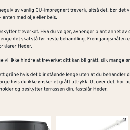
segulv av vanlig CU-impregnert treverk, altså det, bør det 
enten med olje eller beis.
beskytter treverket. Hva du velger, avhenger blant annet av
 lenge det skal stå før neste behandling. Fremgangsmåten e
 forklarer Heder.
e vil ikke hindre at treverket ditt kan bli grått, slik mange ø
sett gråne hvis det blir stående lenge uten at du behandler 
rge hvis du ikke ønsker et grått uttrykk. Ut over det, har b
holder og beskytter terrassen din, fastslår Heder.