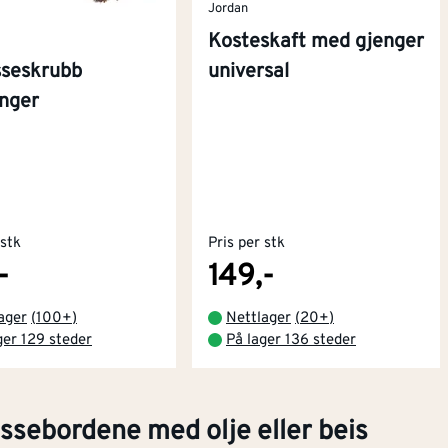
Jordan
Kosteskaft med gjenger
sseskrubb
universal
nger
 stk
Pris per stk
-
149,-
ager
(
100+
)
Nettlager
(
20+
)
ger 129 steder
På lager 136 steder
ssebordene med olje eller beis