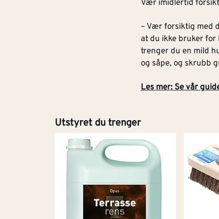
­Vær imidlertid forsik
– Vær forsiktig med d
at du ikke bruker for
trenger du en mild 
og såpe, og skrubb gu
Les mer: Se vår guid
Utstyret du trenger