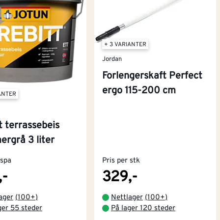
+ 3 VARIANTER
Jordan
Forlengerskaft Perfect
ergo 115-200 cm
IANTER
t terrassebeis
rgrå 3 liter
 spa
Pris per stk
,-
329,-
ager
(
100+
)
Nettlager
(
100+
)
ger 55 steder
På lager 120 steder