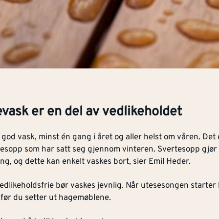
evask er en del av vedlikeholdet
 god vask, minst én gang i året og aller helst om våren. Det e
tesopp som har satt seg gjennom vinteren. Svertesopp gjør a
ing, og dette kan enkelt vaskes bort, sier Emil Heder.
vedlikeholdsfrie bør vaskes jevnlig. Når utesesongen starter
 før du setter ut hagemøblene.