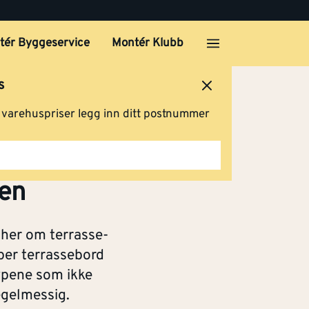
tér Byggeservice
Montér Klubb
s
ersted
Logg inn
Handlevogn
g varehuspriser legg inn ditt postnummer
sen
 her om terrasse-
yper terrassebord
ypene som ikke
egelmessig.