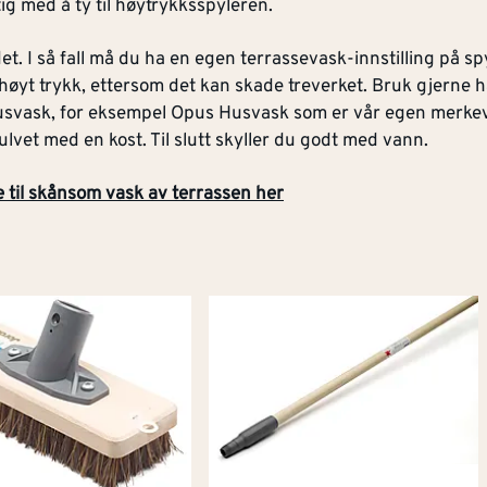
tig med å ty til høytrykksspyleren.
et. I så fall må du ha en egen terrassevask-innstilling på spy
 høyt trykk, ettersom det kan skade treverket. Bruk gjerne 
husvask, for eksempel Opus Husvask som er vår egen merke
lvet med en kost. Til slutt skyller du godt med vann.
e til skånsom vask av terrassen her