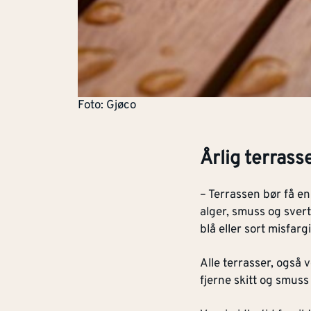
Foto: Gjøco
Årlig terrass
­– Terrassen bør få en
alger, smuss og sver
blå eller sort misfarg
Alle terrasser, også 
fjerne skitt og smuss