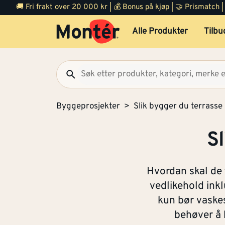
🚚 Fri frakt over 20 000 kr | 💰 Bonus på kjøp | 🤝 Prismatch
Alle Produkter
Tilbu
Byggeprosjekter
Slik bygger du terrasse
Sl
Hvordan skal de 
vedlikehold inkl
kun bør vaske
behøver å 