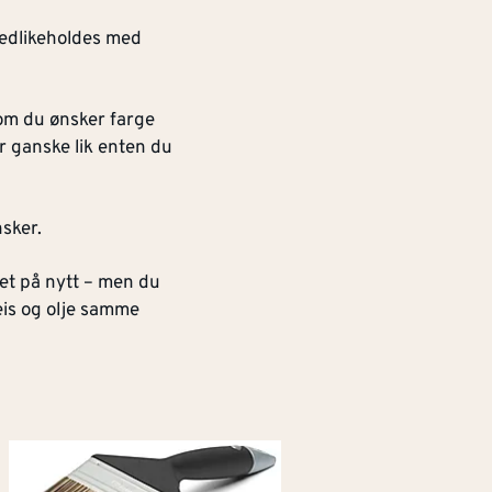
vedlikeholdes med
 om du ønsker farge
r ganske lik enten du
nsker.
det på nytt – men du
eis og olje samme