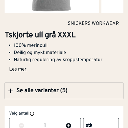
Kjøp
SNICKERS WORKWEAR
Tskjorte ull grå XXXL
Tskjorte ull grå XXXL
Flammehemmende
Nei
100% merinoull
versjon
Deilig og mykt materiale
Naturlig regulering av kroppstemperatur
Kjøp
Høy synlighet
Nei
Les mer
(signalfarger)
Barnemodell
Nei
Se alle varianter (5)
Materialvekt
[g/m²]
160
Velg antall
Varslingsbeskyttelse i
Nei
henhold til EN ISO 20471
Antall
stk