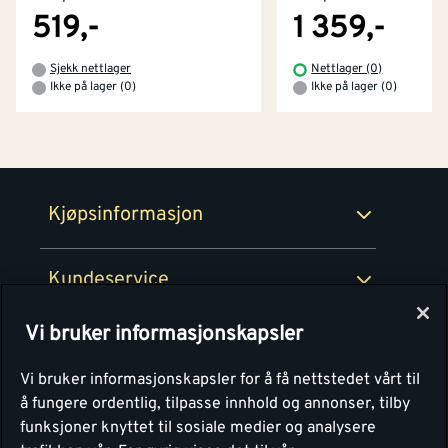
Tjenester
Byggevarehus og åpningstider
519,-
1 359,-
Betaling
Montér Klubb
Sjekk nettlager
Nettlager (0)
Prismatch
Ikke på lager (0)
Ikke på lager (0)
Netthandel
Medlemsavtaler
100% fornøydgaranti
Retur- og angrerettsskjema
Montér Bedrift
Ledige stillinger
Kjøpsinformasjon
Retur av EE-avfall
Personvern
Kundeservice
Våre kjøkkensentre
Vi bruker informasjonskapsler
Montér
Vi bruker informasjonskapsler for å få nettstedet vårt til
å fungere ordentlig, tilpasse innhold og annonser, tilby
funksjoner knyttet til sosiale medier og analysere