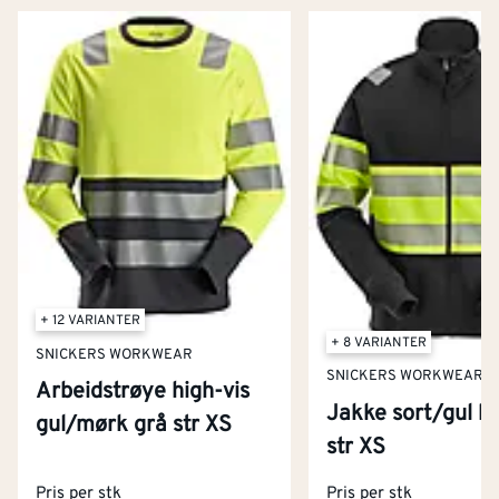
+ 12 VARIANTER
+ 8 VARIANTER
SNICKERS WORKWEAR
SNICKERS WORKWEAR
Arbeidstrøye high-vis
Jakke sort/gul kl
gul/mørk grå str XS
Kontakt oss
str XS
Om Montér
Pris per stk
Pris per stk
Kjøpsbetingelser