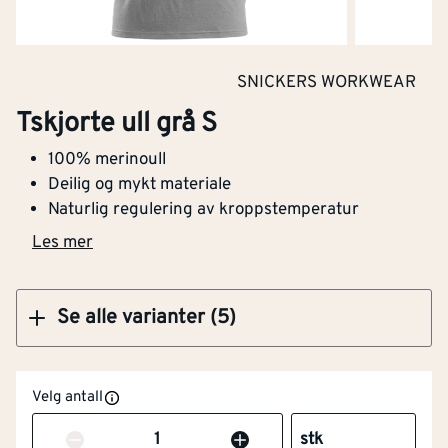
Kjøp
SNICKERS WORKWEAR
Tskjorte ull grå XXXL
Tskjorte ull grå S
Flammehemmende
Nei
100% merinoull
versjon
Deilig og mykt materiale
Naturlig regulering av kroppstemperatur
Kjøp
Høy synlighet
Nei
Les mer
(signalfarger)
Barnemodell
Nei
Se alle varianter (5)
Materialvekt
[g/m²]
160
Velg antall
Varslingsbeskyttelse i
Nei
henhold til EN ISO 20471
Antall
stk