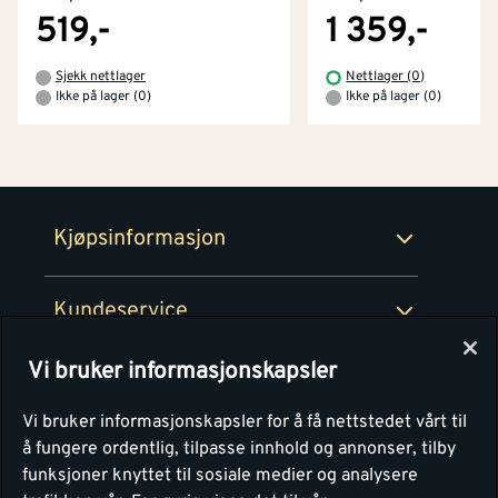
Tjenester
Byggevarehus og åpningstider
519,-
1 359,-
Betaling
Montér Klubb
Sjekk nettlager
Nettlager (0)
Prismatch
Ikke på lager (0)
Ikke på lager (0)
Netthandel
Medlemsavtaler
100% fornøydgaranti
Retur- og angrerettsskjema
Montér Bedrift
Ledige stillinger
Kjøpsinformasjon
Retur av EE-avfall
Personvern
Kundeservice
Våre kjøkkensentre
Vi bruker informasjonskapsler
Montér
Vi bruker informasjonskapsler for å få nettstedet vårt til
å fungere ordentlig, tilpasse innhold og annonser, tilby
funksjoner knyttet til sosiale medier og analysere