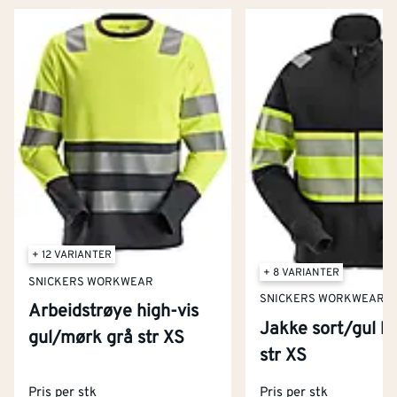
+ 12 VARIANTER
+ 8 VARIANTER
SNICKERS WORKWEAR
SNICKERS WORKWEAR
Arbeidstrøye high-vis
Jakke sort/gul kl
gul/mørk grå str XS
Kontakt oss
str XS
Om Montér
Pris per stk
Pris per stk
Kjøpsbetingelser