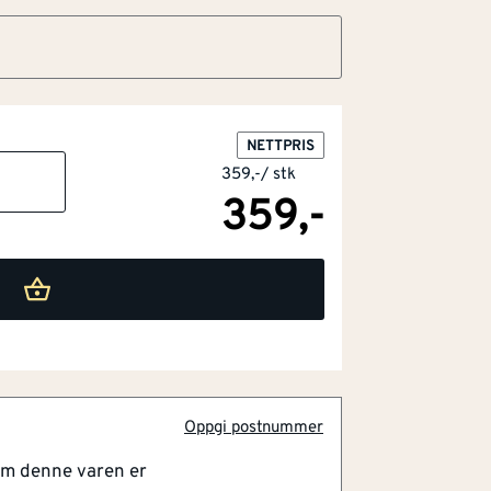
NETTPRIS
359,-
/
stk
359,-
 varme og komfort
Oppgi postnummer
om denne varen er