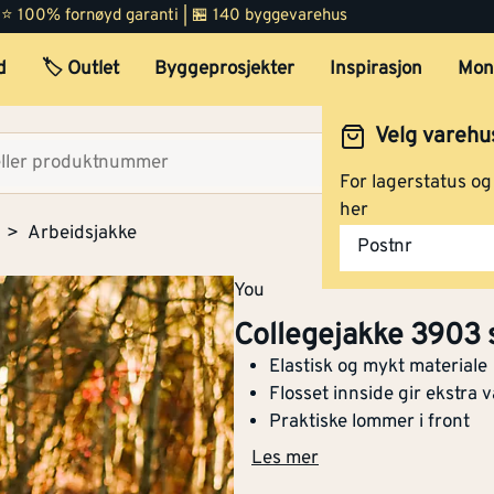
 | ⭐ 100% fornøyd garanti | 🏪 140 byggevarehus
Collegejakke 3903 svart 3
d
🏷️ Outlet
Byggeprosjekter
Inspirasjon
Mon
Velg varehu
Collegejakke 3903 svart 4
Velg lag
For lagerstatus o
her
Arbeidsjakke
Postnr
Collegejakke 3903 svart 5
You
Collegejakke 3903 
Elastisk og mykt materiale
Flosset innside gir ekstra
Collegejakke 3903 svart 6
Praktiske lommer i front
Les mer