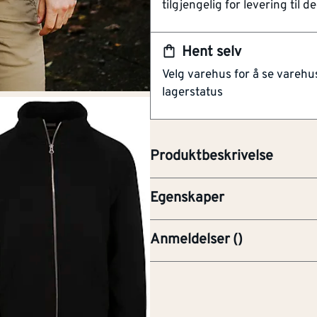
tilgjengelig for levering til de
Produsert av 65% bomull 
Vår klassiske unisex collegejak
Hent selv
menn og kvinner. Denne jakken
Velg varehus for å se varehu
kvalitet og funksjonalitet. Med l
lagerstatus
du føle deg både varm og komfo
en holdbar YKK metallglidelås
35% polyester, som sikrer en f
Produktbeskrivelse
Størrelse (US / CA)
M
Egenskaper
Anmeldelser
(
)