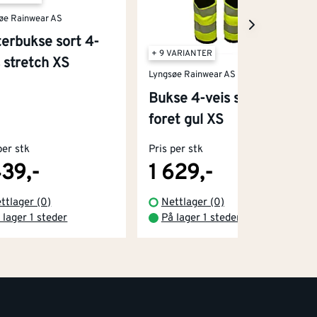
øe Rainwear AS
terbukse sort 4-
+ 9 VARIANTER
s stretch XS
Lyngsøe Rainwear AS
Bukse 4-veis stretch
foret gul XS
per stk
Pris per stk
439,-
1 629,-
ttlager (0)
Nettlager (0)
 lager 1 steder
På lager 1 steder