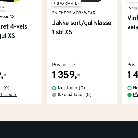
+ 8 VARIANTER
TER
Lyngs
SNICKERS WORKWEAR
nwear AS
Vin
Jakke sort/gul klasse
ret 4-veis
vei
1 str XS
gul XS
k
Pris per stk
Pris 
,-
1 359,-
1 
r (0)
Nettlager (0)
Ne
 1 steder
Ikke på lager (0)
På