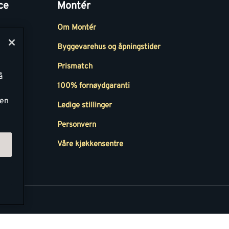
ce
Montér
Om Montér
Byggevarehus og åpningstider
Prismatch
å
r
100% fornøydgaranti
ken
Ledige stillinger
all
Personvern
Våre kjøkkensentre