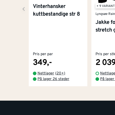
Vinterhansker
+ 9 VARIAN
kuttbestandige str 8
Lyngsøe Rai
Jakke fo
stretch 
Pris per par
Pris per st
349,-
2 039
Nettlager
(
20+
)
Nettlage
På lager 26 steder
På lager