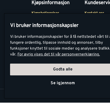
Kjøpsinformasjon
Kundeservi
Kjøpsbetingelser
Kontakt oss
Betaling
Tjenester
Vi bruker informasjonskapsler
Netthandel
Montér Klubb
Vi bruker informasjonskapsler for å få nettstedet vårt til 
Retur- og
Medlemsavtale
fungere ordentlig, tilpasse innhold og annonser, tilby
angrerettsskjema
funksjoner knyttet til sosiale medier og analysere trafik
Montér Bedrift
vår.
For øvrig vises det til vår personvernerklæring.
Retur av EE-avf
Godta alle
Se igjennom
Copyright Montér 2026