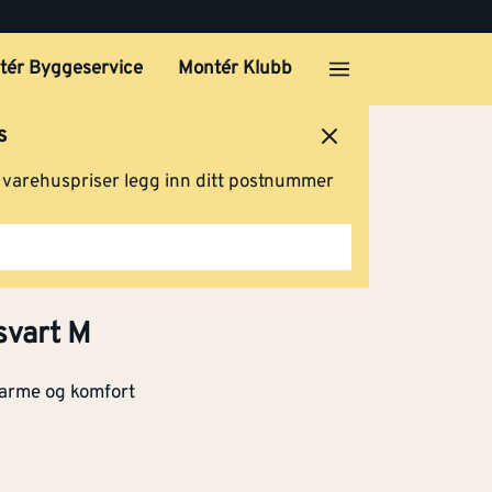
XL
tér Byggeservice
Montér Klubb
Kjøp
s
XL
ersted
Logg inn
Handlevogn
g varehuspriser legg inn ditt postnummer
Kjøp
XL
Kjøp
svart M
 varme og komfort
XL
Kjøp