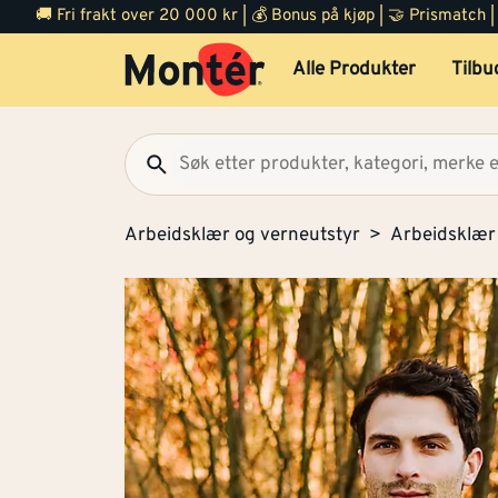
🚚 Fri frakt over 20 000 kr | 💰 Bonus på kjøp | 🤝 Prismatch
Alle Produkter
Tilbu
Arbeidsklær og verneutstyr
Arbeidsklær