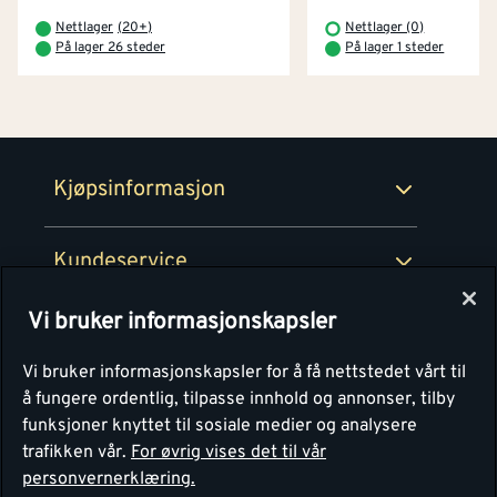
Betaling
Montér Klubb
Nettlager
(
20+
)
Nettlager (0)
Prismatch
På lager 26 steder
På lager 1 steder
Netthandel
Medlemsavtaler
100% fornøydgaranti
Retur- og angrerettsskjema
Montér Bedrift
Ledige stillinger
Kjøpsinformasjon
Retur av EE-avfall
Personvern
Kundeservice
Våre kjøkkensentre
Vi bruker informasjonskapsler
Montér
Vi bruker informasjonskapsler for å få nettstedet vårt til
å fungere ordentlig, tilpasse innhold og annonser, tilby
funksjoner knyttet til sosiale medier og analysere
trafikken vår.
For øvrig vises det til vår
personvernerklæring.