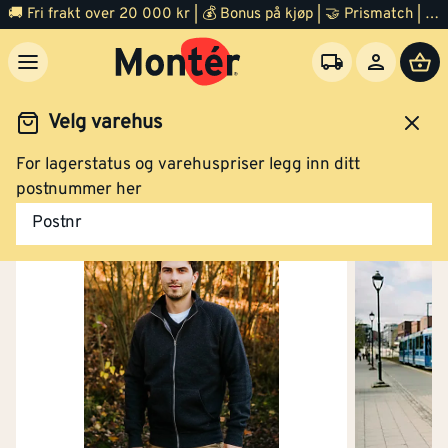
🚚 Fri frakt over 20 000 kr | 💰 Bonus på kjøp | 🤝 Prismatch | ⭐ 100% fornøyd garanti | 🏪 140 byggevarehus
Kjøp
Velg varehus
For lagerstatus og varehuspriser legg inn ditt
Collegejakke 3903 svart 4XL
eidsklær og verneutstyr
Arbeidsklær
Arbeidsjakke
postnummer her
Postnr
Kjøp
Collegejakke 3903 svart 5XL