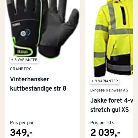
+ 8 VARIANTER
GRANBERG
Vinterhansker
+ 9 VARIANTER
kuttbestandige str 8
Lyngsøe Rainwear AS
Jakke foret 4-ve
Kontakt oss
stretch gul XS
Om Montér
Pris per par
Pris per stk
Kjøpsbetingelser
Tjenester
Byggevarehus og åpningstider
349,-
2 039,-