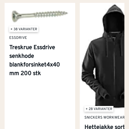
+ 38 VARIANTER
ESSDRIVE
Treskrue Essdrive
senkhode
blankforsinket4x40
mm 200 stk
+ 28 VARIANTER
SNICKERS WORKWEAR
Kontakt oss
Hettejakke sort 
Om Montér