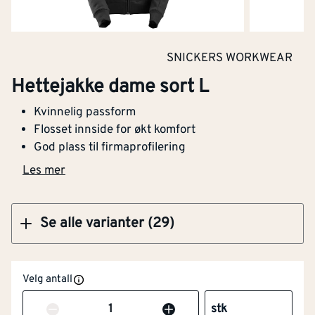
Kjøp
SNICKERS WORKWEAR
Hettejakke da rød XXL
Hettejakke dame sort L
Kvinnelig passform
Flosset innside for økt komfort
God plass til firmaprofilering
Kjøp
Les mer
Se alle varianter (29)
Velg antall
Antall
stk