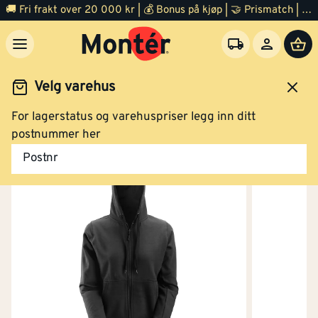
🚚 Fri frakt over 20 000 kr | 💰 Bonus på kjøp | 🤝 Prismatch | ⭐ 100% fornøyd garanti | 🏪 140 byggevarehus
Kjøp
Velg varehus
For lagerstatus og varehuspriser legg inn ditt
Hettejakke dame rød L
dsklær og verneutstyr
Arbeidsklær
Arbeidsgenser
postnummer her
Postnr
Kjøp
Hettejakke dam rød XL