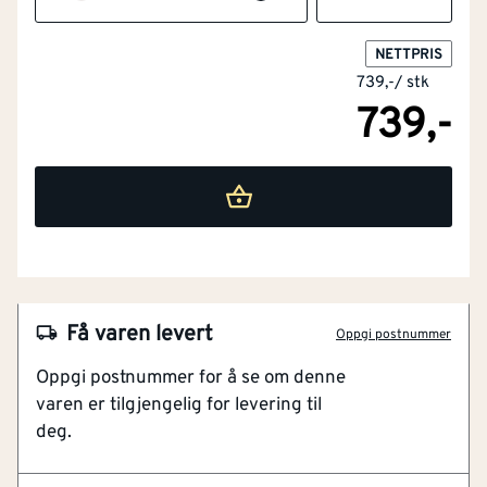
NETTPRIS
739,-
/
stk
739,-
Flammehemmende
Nei
versjon
Høy synlighet
Nei
(signalfarger)
Barnemodell
Nei
NOBB
48986117
Få varen levert
Materialvekt
[g/m²]
300
Oppgi postnummer
Artikkelnummer
101181316
Oppgi postnummer for å se om denne
Kvinnelig passform
Kortermet
Nei
varen er tilgjengelig for levering til
Flosset innside for økt komfort
deg.
God plass til firmaprofilering
Materiale
Bomull
To romslige lommer