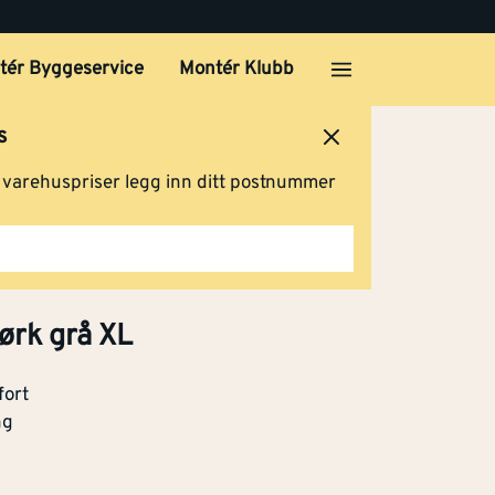
tér Byggeservice
Montér Klubb
Kjøp
s
ersted
Logg inn
Handlevogn
g varehuspriser legg inn ditt postnummer
Kjøp
Kjøp
ørk grå XL
fort
ng
Kjøp