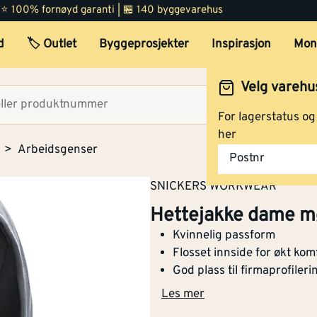
 | ⭐ 100% fornøyd garanti | 🏪 140 byggevarehus
Hettejakke dame rød M
d
🏷️ Outlet
Byggeprosjekter
Inspirasjon
Mon
Velg varehu
Hettejakke dame rød L
Velg lag
For lagerstatus o
her
Arbeidsgenser
Postnr
Hettejakke dam rød XL
SNICKERS WORKWEAR
Hettejakke dame m
Kvinnelig passform
Flosset innside for økt kom
Hettejakke da rød XXL
God plass til firmaprofileri
Les mer