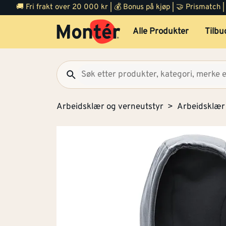
🚚 Fri frakt over 20 000 kr | 💰 Bonus på kjøp | 🤝 Prismatch
Alle Produkter
Tilbu
Arbeidsklær og verneutstyr
Arbeidsklær