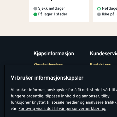
Sjekk nettlager
Nettlage
På lager 1 steder
Ikke på 
Kjøpsinformasjon
Kundeservi
Kjøpsbetingelser
Kontakt oss
Betaling
Tjenester
Vi bruker informasjonskapsler
Netthandel
Montér Klubb
Vi bruker informasjonskapsler for å få nettstedet vårt til 
Retur- og
Medlemsavtale
fungere ordentlig, tilpasse innhold og annonser, tilby
angrerettsskjema
funksjoner knyttet til sosiale medier og analysere trafik
Montér Bedrift
vår.
For øvrig vises det til vår personvernerklæring.
Retur av EE-avf