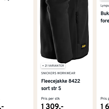
Lyngs
Buk
for
+ 21 VARIANTER
SNICKERS WORKWEAR
Fleecejakke 8422
sort str S
k
Pris per stk
Pris 
,-
1 309,-
1 