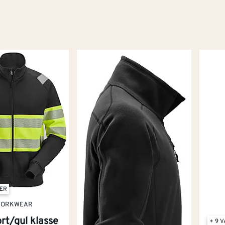
TER
WORKWEAR
rt/gul klasse
+ 9 