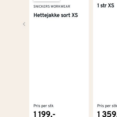
1 str XS
SNICKERS WORKWEAR
Hettejakke sort XS
Pris per stk
Pris per st
1 199,-
1 359