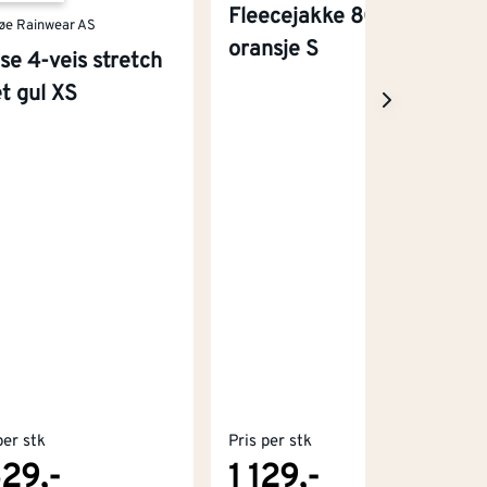
Fleecejakke 8035
øe Rainwear AS
oransje S
se 4-veis stretch
et gul XS
per stk
Pris per stk
629,-
1 129,-