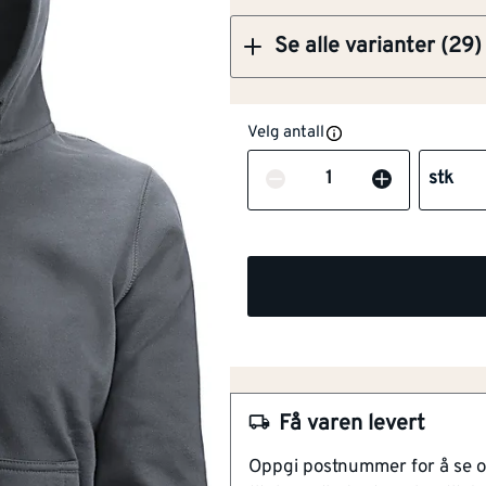
Se alle varianter (29)
Velg antall
Flammehemmende
Nei
versjon
Antall
stk
Høy synlighet
Nei
(signalfarger)
Barnemodell
Nei
NOBB
48986242
Materialvekt
[g/m²]
300
Artikkelnummer
101181329
Kortermet
Nei
Få varen levert
Kvinnelig passform
Oppgi postnummer for å se 
Flosset innside for økt kom
Materiale
Andre