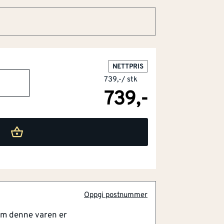
NETTPRIS
739,-
/
stk
739,-
Oppgi postnummer
om denne varen er
fort