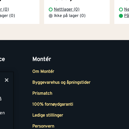
r (0)
Nettlager (0)
Ne
lager (0)
Ikke på lager (0)
På
ce
Montér
Om Montér
Byggevarehus og åpningstider
Prismatch
å
r
100% fornøydgaranti
ken
Ledige stillinger
all
Personvern