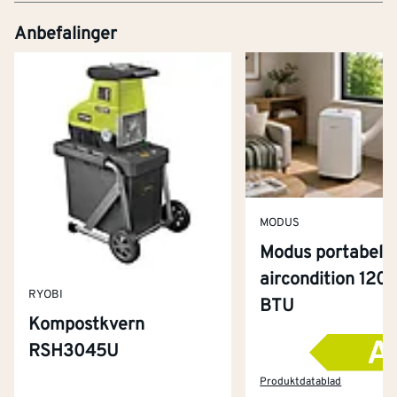
Anbefalinger
MODUS
Modus portabel
aircondition 120
RYOBI
BTU
Kompostkvern
RSH3045U
Kontakt oss
Om Montér
Produktdatablad