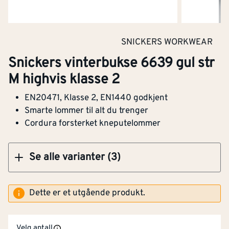
Snickers vinterbukse 6639 gul str XL highvis
SNICKERS WORKWEAR
klasse 2
Snickers vinterbukse 6639 gul str
Vanntett
Nei
M highvis klasse 2
Flammehemmende
Nei
EN20471, Klasse 2, EN1440 godkjent
versjon
Klikk og hent
Smarte lommer til alt du trenger
Cordura forsterket kneputelommer
Vannavvisende
Nei
Høy synlighet
Ja
Se alle varianter (3)
(signalfarger)
Dette er et utgående produkt.
Med reflekterende striper
Ja
Barnemodell
Nei
Velg antall