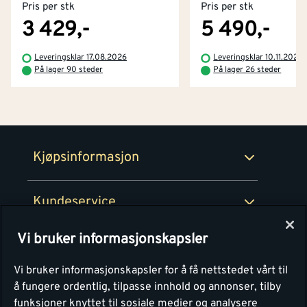
Pris per stk
Pris per stk
Kjøpsbetingelser
Tjenester
Byggevarehus og åpningstider
3 429,-
5 490,-
Betaling
Montér Klubb
Leveringsklar 17.08.2026
Leveringsklar 10.11.2026
Prismatch
På lager 90 steder
På lager 26 steder
Netthandel
Medlemsavtaler
100% fornøydgaranti
Retur- og angrerettsskjema
Montér Bedrift
Ledige stillinger
Kjøpsinformasjon
Retur av EE-avfall
Personvern
Kundeservice
Våre kjøkkensentre
Vi bruker informasjonskapsler
Montér
Vi bruker informasjonskapsler for å få nettstedet vårt til
å fungere ordentlig, tilpasse innhold og annonser, tilby
funksjoner knyttet til sosiale medier og analysere