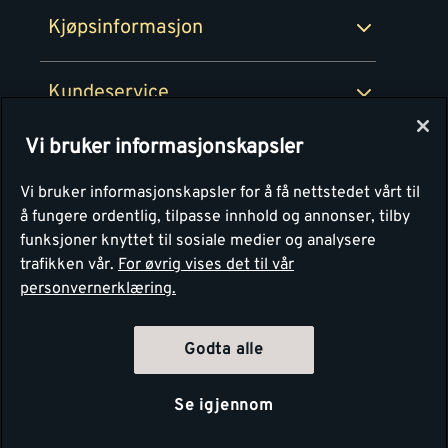
Ledige stillinger
Kjøpsinformasjon
Retur av EE-avfall
Personvern
Kundeservice
Våre kjøkkensentre
Vi bruker informasjonskapsler
Montér
Vi bruker informasjonskapsler for å få nettstedet vårt til
å fungere ordentlig, tilpasse innhold og annonser, tilby
funksjoner knyttet til sosiale medier og analysere
trafikken vår.
For øvrig vises det til vår
personvernerklæring.
Godta alle
Se igjennom