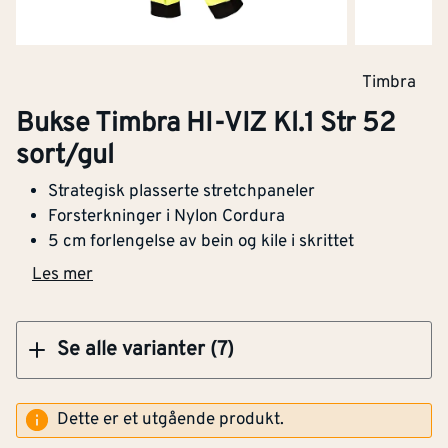
Klikk og hent
Timbra
Bukse Timbra HI-VIZ Kl.1 Str 52
Bukse HI-VIZ Kl.1 Str 58 sort/gul
sort/gul
Strategisk plasserte stretchpaneler
Optimera Helsfyr
465,-
Forsterkninger i Nylon Cordura
(4 stk)
5 cm forlengelse av bein og kile i skrittet
Klikk og hent
Klikk og hent
Opprinnelig pris
899,-
Les mer
Montér Vestby
(6 stk)
465,-
Opprinnelig pris
899,-
Se alle varianter (7)
Klikk og hent
Optimera Proffsenter
Dette er et utgående produkt.
465,-
Sarpsborg
(4 stk)