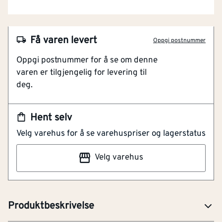
NOBB
55967425
Få varen levert
Oppgi postnummer
Artikkelnummer
101245471
Oppgi postnummer for å se om denne
Strategisk plasserte stretchpaneler
varen er tilgjengelig for levering til
Forsterkninger i Nylon Cordura
deg.
5 cm forlengelse av bein og kile i skrittet
Gode lommeløsninger for håndverker
Hent selv
Timbra Hi-Viz Håndverksbukse kl.1 kombinerer
Velg varehus for å se varehuspriser og lagerstatus
synlighet med moderne passform og slitesterk
komfort, med PolyStretch paneler for utmerket
Velg varehus
bevegelsesfrihet. Buksen har solide hengelommer med
verktøysfeste, samt kneputelommer med 2 nivåer for
korrekt plassering av knepute.
Produktbeskrivelse
SER-Sertifikat