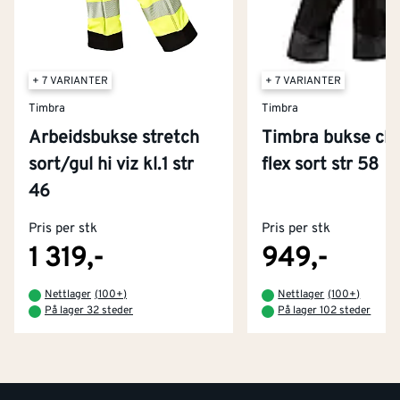
+ 7 VARIANTER
+ 7 VARIANTER
Timbra
Timbra
Arbeidsbukse stretch
Timbra bukse cla
sort/gul hi viz kl.1 str
flex sort str 58
Kontakt oss
46
Om Montér
Pris per stk
Pris per stk
Kjøpsbetingelser
Tjenester
Byggevarehus og åpningstider
1 319,-
949,-
Betaling
Montér Klubb
Nettlager
(
100+
)
Nettlager
(
100+
)
Prismatch
På lager 32 steder
På lager 102 steder
Netthandel
Medlemsavtaler
100% fornøydgaranti
Retur- og angrerettsskjema
Montér Bedrift