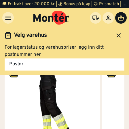
Bukse Timbra HI-VIZ Kl.1 Str 52 sort/gul
🚚 Fri frakt over 20 000 kr | 💰 Bonus på kjøp | 🤝 Prismatch | ⭐ 100% fornøyd garanti | 🏪 140 byggevarehus
Velg varehus
Klikk og hent
For lagerstatus og varehuspriser legg inn ditt
idsklær og verneutstyr
Arbeidsklær
Arbeidsbukse
postnummer her
Bukse HI-VIZ Kl.1 Str 54 sort/gul
Postnr
Klikk og hent
Bukse HI-VIZ Kl.1 Str 56 sort/gul