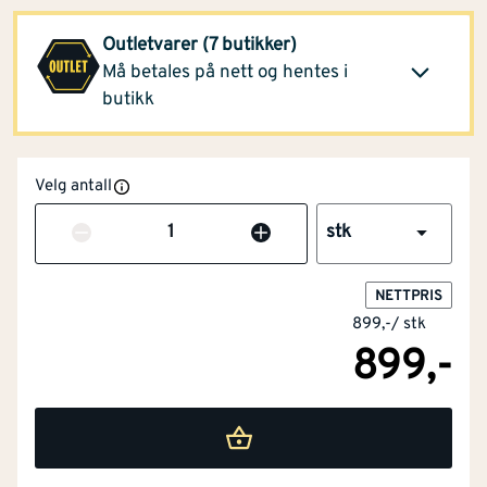
Klikk og hent
Opprinnelig pris
899,-
Outletvarer (7 butikker)
Må betales på nett og hentes i
Se alle butikker
butikk
Velg antall
Antall
stk
NETTPRIS
899,-
/
stk
899,-