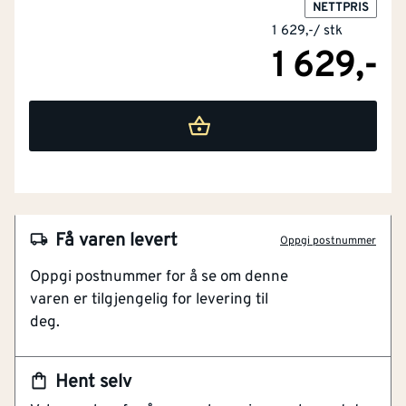
NETTPRIS
1 629,-
/
stk
1 629,-
NOBB
60638696
Artikkelnummer
101476361
Få varen levert
Oppgi postnummer
Foret vinterbukse
Oppgi postnummer for å se om denne
Vanntett
varen er tilgjengelig for levering til
Egen verktøylomme
deg.
Pustende Hi-Vis vinterbukse i stretchkvalitet.Vind- og
vanntett med teipede sømmer. Elastisk midje,
Hent selv
Avtakbare, elastiske og justerbare stropper. Gylf med