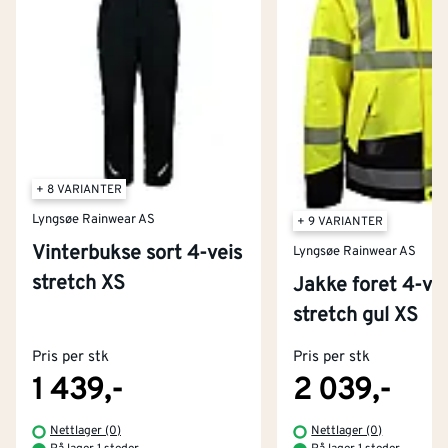
+ 8 VARIANTER
Lyngsøe Rainwear AS
+ 9 VARIANTER
Vinterbukse sort 4-veis
Lyngsøe Rainwear AS
stretch XS
Jakke foret 4-ve
Kontakt oss
stretch gul XS
Om Montér
Pris per stk
Pris per stk
Kjøpsbetingelser
Tjenester
Byggevarehus og åpningstider
1 439,-
2 039,-
Betaling
Montér Klubb
Nettlager (0)
Nettlager (0)
Prismatch