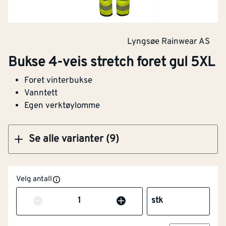
Bukse 4-veis stretch foret gul 5XL
Lyngsøe Rainwear AS
Bukse 4-veis stretch foret gul 5XL
Foret vinterbukse
Kjøp
Vanntett
Egen verktøylomme
Se alle varianter (9)
Velg antall
Antall
stk