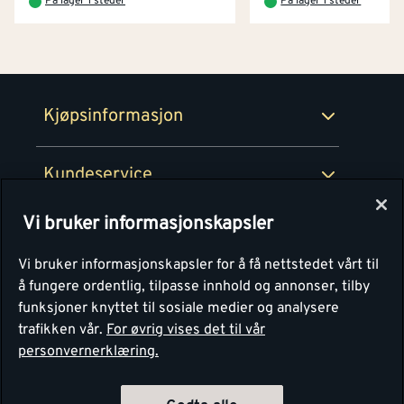
På lager 1 steder
På lager 1 steder
Netthandel
Medlemsavtaler
100% fornøydgaranti
Retur- og angrerettsskjema
Montér Bedrift
Ledige stillinger
Kjøpsinformasjon
Retur av EE-avfall
Personvern
Kundeservice
Våre kjøkkensentre
Vi bruker informasjonskapsler
Montér
Vi bruker informasjonskapsler for å få nettstedet vårt til
å fungere ordentlig, tilpasse innhold og annonser, tilby
funksjoner knyttet til sosiale medier og analysere
trafikken vår.
For øvrig vises det til vår
personvernerklæring.